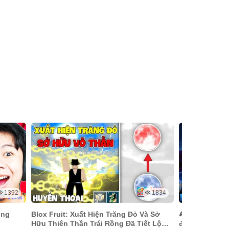
1392
1834
ong
Blox Fruit: Xuất Hiện Trăng Đỏ Và Sở
🎮 Đỉnh cao kỹ
Hữu Thiên Thần Trái Rồng Đã Tiết Lộ
đây rồi! 💥