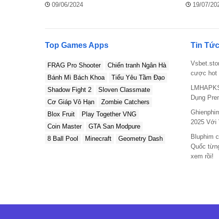
cân băng
09/06/2024
19/07/20
Top Games Apps
Tin Tức
Vsbet.sto
FRAG Pro Shooter
Chiến tranh Ngân Hà
cược hot 
Bánh Mì Bách Khoa
Tiểu Yêu Tầm Đạo
LMHAPKS
Shadow Fight 2
Sloven Classmate
Dụng Pre
Cơ Giáp Vô Hạn
Zombie Catchers
Ghienphi
Blox Fruit
Play Together VNG
2025 Với
Coin Master
GTA San Modpure
Bluphim c
8 Ball Pool
Minecraft
Geometry Dash
Quốc từng
xem rồi!