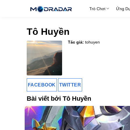
Skip
Trò Chơi
Ứng D
to
content
Tô Huyền
Tác giả:
tohuyen
FACEBOOK
TWITTER
Bài viết bởi Tô Huyền