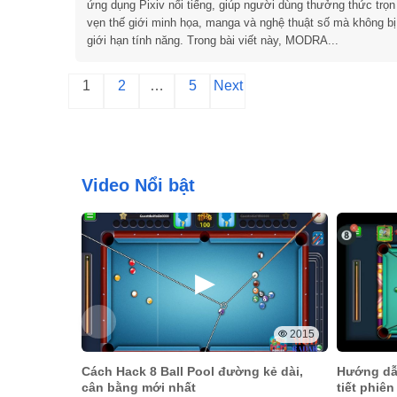
ứng dụng Pixiv nổi tiếng, giúp người dùng thưởng thức trọn
vẹn thế giới minh họa, manga và nghệ thuật số mà không bị
giới hạn tính năng. Trong bài viết này, MODRA...
Phân
1
2
…
5
Next
trang
bài
viết
Video Nổi bật
2015
Cách Hack 8 Ball Pool đường kẻ dài,
Hướng dẫn
cân bằng mới nhất
tiết phiê