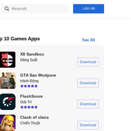
Liên Hệ
p 10 Games Apps
See All
X8 Sandbox
Năng Suất
Download
GTA San Modpure
Hành Động
Download
FlashScore
Giải Trí
Download
Clash of clans
Chiến Thuật
Download