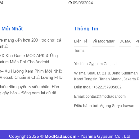
, chống văng
24
09/06/2024
 Mới Nhất
Thông Tin
re mang đến hơn 200+ trò chơi cá
Liên Hệ
Về Modradar
DCMA
P
nhất
Terms
X Kho Game MOD APK & Ứng
mium Miễn Phí Cho Android
Yoshina Gypsum Co., Ltd
m– Xu Hướng Xem Phim Mới Nhất
Wisma Keiai, Lt. 21 Jl. Jend.Sudirman 
 Vietsub Chuẩn & Chất Lượng FHD
Karet Tengsin, Tanah Abang, Jakarta 
hiếu độc quyền 5 siêu phẩm Hàn
Điện thoại: +622157905802
 gây bão – Đáng xem lại dù đã
Email:
contact@modradar.com
Điều hành bởi: Agung Surya Irawan
Copyright 2026 ©
ModRadar.com
- Yoshina Gypsum Co., Ltd