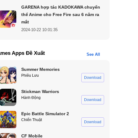
GARENA hợp tác KADOKAWA chuyển
thể Anime cho Free Fire sau 6 năm ra
mắt
2024-10-22 10:01:35
mes Apps Đề Xuất
See All
Summer Memories
Phiêu Lưu
Download
Stickman Warriors
Hành Động
Download
Epic Battle Simulator 2
Chiến Thuật
Download
CF Mobile