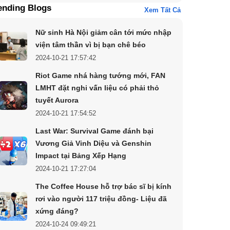
ending Blogs
Xem Tất Cả
Nữ sinh Hà Nội giảm cân tới mức nhập
viện tâm thần vì bị bạn chê béo
2024-10-21 17:57:42
Riot Game nhá hàng tướng mới, FAN
LMHT đặt nghi vấn liệu có phải thỏ
tuyết Aurora
2024-10-21 17:54:52
Last War: Survival Game đánh bại
Vương Giả Vinh Diệu và Genshin
Impact tại Bảng Xếp Hạng
2024-10-21 17:27:04
The Coffee House hỗ trợ bác sĩ bị kính
rơi vào người 117 triệu đồng- Liệu đã
xứng đáng?
2024-10-24 09:49:21