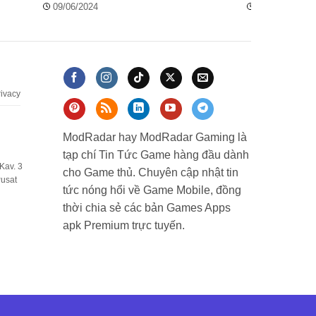
Sức Mạnh Thật
09/06/2024
13/08/2024
rivacy
ModRadar hay ModRadar Gaming là
tạp chí Tin Tức Game hàng đầu dành
Kav. 3
cho Game thủ. Chuyên cập nhật tin
Pusat
tức nóng hổi về Game Mobile, đồng
thời chia sẻ các bản Games Apps
apk Premium trực tuyến.