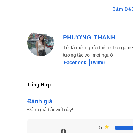
Không quảng cáo gây phiền nhiễu
Bấm Để 
Nếu bạn gặp phải quảng cáo gây phiền toái trong
giải quyết. Bạn có thể kiểm tra cài đặt ứng dụng 
PHƯƠNG THANH
bản trả phí để loại bỏ hoàn toàn. Ngoài ra, cài đặ
cũng là một giải pháp hiệu quả. Nếu vẫn không khắ
Tôi là một người thích chơi game 
yêu cầu giảm tần suất quảng cáo hoặc tìm phương
tương tác với mọi người.
Facebook
Twitter
Hướng Dẫn Cách Sử Dụng
Dưới đây là hướng dẫn chi tiết cách sử dụng
Tổng Hợp
miễn phí dành cho thiết bị Android:
Đánh giá
Cài Đặt LMHAPKSX
Đánh giá bài viết này!
Bước 1
: Truy cập trang web chính thức của LMH
tải tệp ứng dụng.
5
0