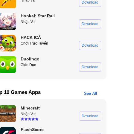
Nhập Vai
Download
Honkai: Star Rail
Nhập Vai
Download
HACK ICÁ
Chơi Trực Tuyến
Download
Duolingo
Giáo Dục
Download
p 10 Games Apps
See All
Minecraft
Nhập Vai
Download
FlashScore