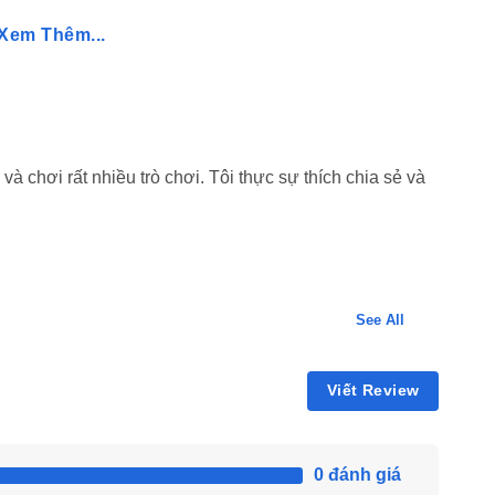
Xem Thêm...
 ứng dụng hoặc hệ thống, có một số cách đơn giản để
để tắt hoặc giảm bớt quảng cáo, hoặc nâng cấp lên phiên
t phần mềm chặn quảng cáo trên thiết bị hoặc trình duyệt
c phục được, bạn có thể liên hệ với nhà phát triển để
và chơi rất nhiều trò chơi. Tôi thực sự thích chia sẻ và
 án thay thế.
 LMHAPKSX
 LMHAPKSX kho game MOD APK và ứng dụng Premium
See All
Viết Review
APKSX hoặc tìm kiếm trên các diễn đàn chia sẻ APK để
0 đánh giá