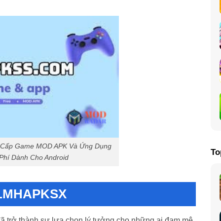
 Cấp Game MOD APK Và Ứng Dụng
To
Phí Dành Cho Android
g LMHAPKSX
 trở thành sự lựa chọn lý tưởng cho những ai đam mê