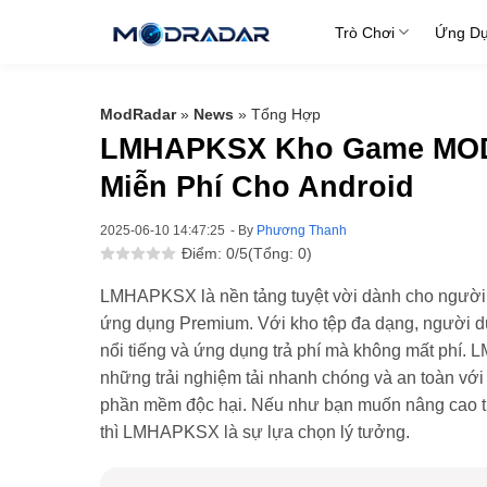
Skip
Trò Chơi
Ứng D
to
content
ModRadar
»
News
»
Tổng Hợp
LMHAPKSX Kho Game MOD
Miễn Phí Cho Android
2025-06-10 14:47:25
- By
Phương Thanh
Điểm: 0/5
(Tổng: 0)
LMHAPKSX là nền tảng tuyệt vời dành cho người
ứng dụng Premium. Với kho tệp đa dạng, người d
nổi tiếng và ứng dụng trả phí mà không mất phí
những trải nghiệm tải nhanh chóng và an toàn với 
phần mềm độc hại. Nếu như bạn muốn nâng cao trải
thì LMHAPKSX là sự lựa chọn lý tưởng.