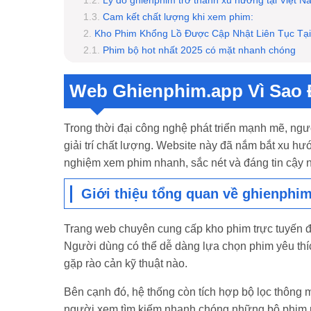
Lý do ghienphim trở thành xu hướng tại Việt N
Cam kết chất lượng khi xem phim:
Kho Phim Khổng Lồ Được Cập Nhật Liên Tục Tạ
Phim bộ hot nhất 2025 có mặt nhanh chóng
Phim lẻ đủ thể loại, phù hợp mọi đối tượng
Phim chiếu rạp 2025 được cập nhật nhanh ch
Web Ghienphim.app Vì Sao
Trải Nghiệm Người Dùng Trên Ghienphim Có Gì 
Giao diện tối ưu, dễ dùng trên cả điện thoại và
Trong thời đại công nghệ phát triển mạnh mẽ, ngư
Không quảng cáo gây phiền, load phim siêu n
giải trí chất lượng. Website này đã nắm bắt xu hướ
Có tính năng lưu phim, xem lại, đề xuất theo sở
nghiệm xem phim nhanh, sắc nét và đáng tin cậy n
Kết bài:
Giới thiệu tổng quan về ghienphi
Trang web chuyên cung cấp kho phim trực tuyến đa 
Người dùng có thể dễ dàng lựa chọn phim yêu thí
gặp rào cản kỹ thuật nào.
Bên cạnh đó, hệ thống còn tích hợp bộ lọc thông m
người xem tìm kiếm nhanh chóng những bộ phim p