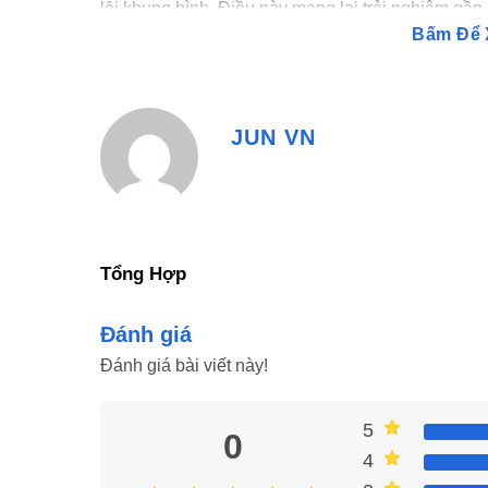
lỗi khung hình. Điều này mang lại trải nghiệm gần 
Bấm Để 
kiệm hơn nhiều lần.
Trải Nghiệm Người Dùng Tr
JUN VN
Việc lựa chọn một nền tảng xem phim không chỉ dự
nghiệm người dùng. Website này đã tối ưu hóa mọi y
giúp người xem dễ dàng tiếp cận và sử dụng hàng
Tổng Hợp
Đánh giá
Đánh giá bài viết này!
5
0
4