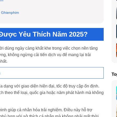
am
i Ghienphim
óng
 Được Yêu Thích Năm 2025?
Nổi Bật?
 máy tính
ời dùng ngày càng khắt khe trong việc chọn nền tảng
hanh
ng, không ngừng cải tiến dịch vụ để mang lại trải
 thích
hất.
m
To
dạng với giao diện hiện đại, tốc độ truy cập ổn định.
ch theo thể loại, quốc gia hoặc năm phát hành mà không
inh giúp cá nhân hóa trải nghiệm. Điều này hỗ trợ
hù hợp với sở thích cá nhân mà không phải mất thời