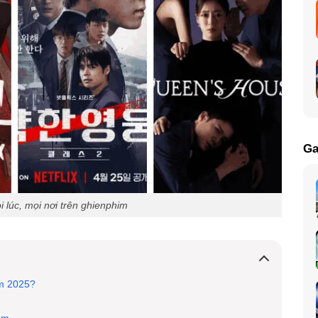
Ga
 lúc, mọi nơi trên ghienphim
m 2025?