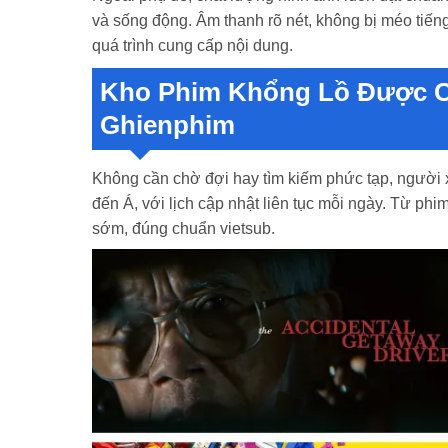
và sống động. Âm thanh rõ nét, không bị méo tiến
quá trình cung cấp nội dung.
Kho Phim Khổng Lồ Được Cậ
Ghienphim
Không cần chờ đợi hay tìm kiếm phức tạp, người 
đến Á, với lịch cập nhật liên tục mỗi ngày. Từ ph
sớm, đúng chuẩn vietsub.