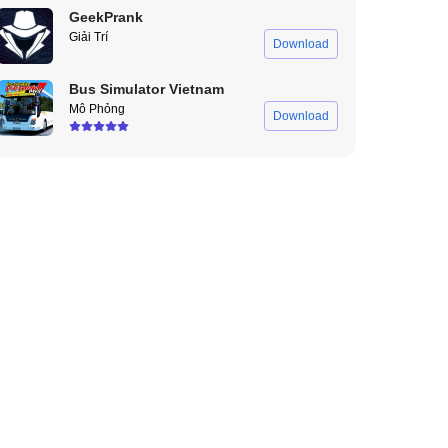
GeekPrank
Giải Trí
Download
Bus Simulator Vietnam
Mô Phỏng
Download