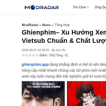
Skip
Trò Chơi
Ứng D
to
content
ModRadar
»
News
»
Tổng Hợp
Ghienphim– Xu Hướng Xem
Vietsub Chuẩn & Chất Lư
2025-06-07 10:18:33
- By
Jun VN
Điểm: 0/5
(Tổng: 0)
ghienphim.app
đang khẳng định vị thế là nền tả
năng cập nhật nhanh chóng các bộ phim mới nhất. 
web này luôn mang đến trải nghiệm giải trí vượt trộ