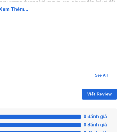
như tương đương khi xem tại rạp, nhưng tiện lợi và tiết
Xem Thêm...
ên Ghienphim Có Gì Nổi Bật?
a vào nội dung mà còn phụ thuộc rất lớn vào trải
ếu tố từ giao diện, tốc độ tải đến tính năng tiện ích,
 ngày.
See All
Viết Review
0 đánh giá
0 đánh giá