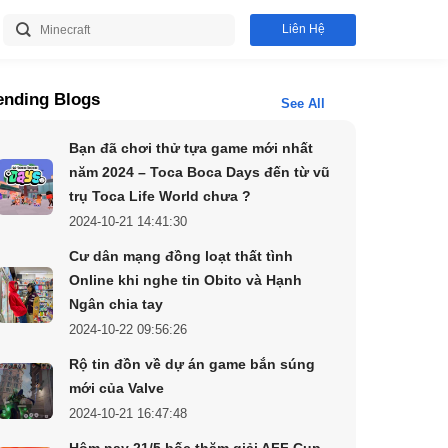
Liên Hệ
ending Blogs
See All
Bạn đã chơi thử tựa game mới nhất
năm 2024 – Toca Boca Days đến từ vũ
trụ Toca Life World chưa ?
2024-10-21 14:41:30
Cư dân mạng đồng loạt thất tình
Online khi nghe tin Obito và Hạnh
Ngân chia tay
2024-10-22 09:56:26
Rộ tin đồn về dự án game bắn súng
mới của Valve
2024-10-21 16:47:48
Hôm nay 21/5 bốc thăm giải AFF Cup