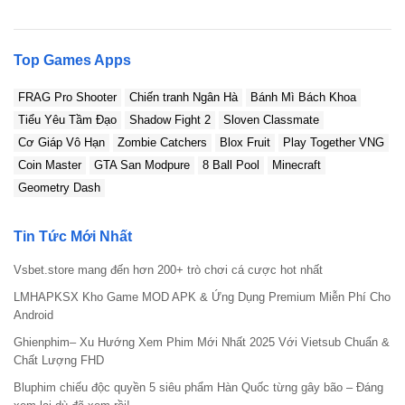
Top Games Apps
FRAG Pro Shooter
Chiến tranh Ngân Hà
Bánh Mì Bách Khoa
Tiểu Yêu Tầm Đạo
Shadow Fight 2
Sloven Classmate
Cơ Giáp Vô Hạn
Zombie Catchers
Blox Fruit
Play Together VNG
Coin Master
GTA San Modpure
8 Ball Pool
Minecraft
Geometry Dash
Tin Tức Mới Nhất
Vsbet.store mang đến hơn 200+ trò chơi cá cược hot nhất
LMHAPKSX Kho Game MOD APK & Ứng Dụng Premium Miễn Phí Cho
Android
Ghienphim– Xu Hướng Xem Phim Mới Nhất 2025 Với Vietsub Chuẩn &
Chất Lượng FHD
Bluphim chiếu độc quyền 5 siêu phẩm Hàn Quốc từng gây bão – Đáng