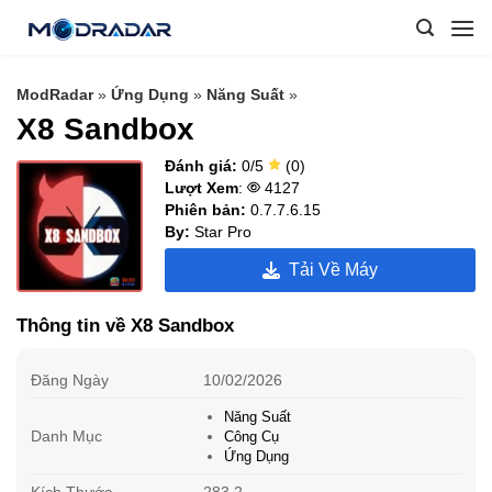
Skip
to
content
ModRadar
»
Ứng Dụng
»
Năng Suất
»
X8 Sandbox
Đánh giá:
0/5
(0)
Lượt Xem
:
4127
Phiên bản:
0.7.7.6.15
By:
Star Pro
Tải Về Máy
Thông tin về X8 Sandbox
Đăng Ngày
10/02/2026
Năng Suất
Danh Mục
Công Cụ
Ứng Dụng
Kích Thước
283.2