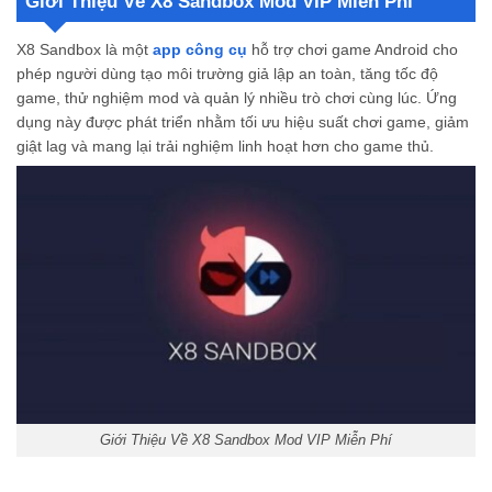
Giới Thiệu Về X8 Sandbox Mod VIP Miễn Phí
Tăng Tốc Độ Game – Cải Thiện Hiệu Suất Chơi
Tải X8 Sandbox Mod VIP: Những Thông Tin Quan Trọng Bạn Nên Biết
X8 Sandbox là một
app công cụ
hỗ trợ chơi game Android cho
Tải X8 Sandbox Mod VIP Ngay Để Tối Ưu Trải Nghiệm Game
phép người dùng tạo môi trường giả lập an toàn, tăng tốc độ
Làm sao để hack game trên điện thoại?
game, thử nghiệm mod và quản lý nhiều trò chơi cùng lúc. Ứng
Tải X8 Sandbox Mod VIP ở đâu thì an toàn nhất?
dụng này được phát triển nhằm tối ưu hiệu suất chơi game, giảm
Làm sao để cập nhật phiên bản mới nhất của X8 Sandbox Mod Aok?
giật lag và mang lại trải nghiệm linh hoạt hơn cho game thủ.
Giới Thiệu Về X8 Sandbox Mod VIP Miễn Phí