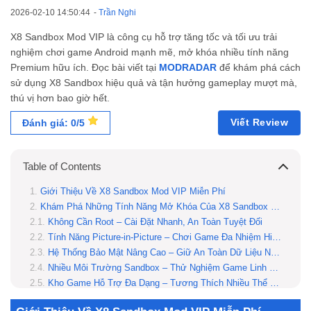
2026-02-10 14:50:44
-
Trần Nghi
X8 Sandbox Mod VIP là công cụ hỗ trợ tăng tốc và tối ưu trải
nghiệm chơi game Android mạnh mẽ, mở khóa nhiều tính năng
Premium hữu ích. Đọc bài viết tại
MODRADAR
để khám phá cách
sử dụng X8 Sandbox hiệu quả và tận hưởng gameplay mượt mà,
thú vị hơn bao giờ hết.
Viết Review
Đánh giá: 0/5
Table of Contents
Giới Thiệu Về X8 Sandbox Mod VIP Miễn Phí
Khám Phá Những Tính Năng Mở Khóa Của X8 Sandbox Mod VIP
Không Cần Root – Cài Đặt Nhanh, An Toàn Tuyệt Đối
Tính Năng Picture-in-Picture – Chơi Game Đa Nhiệm Hiệu Quả
Hệ Thống Bảo Mật Nâng Cao – Giữ An Toàn Dữ Liệu Người Dùng
Nhiều Môi Trường Sandbox – Thử Nghiệm Game Linh Hoạt
Kho Game Hỗ Trợ Đa Dạng – Tương Thích Nhiều Thể Loại
Mở Khóa Toàn Bộ Vật Phẩm Trong Game – Chơi Không Giới Hạn