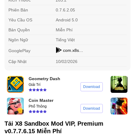
Phiên Bản
0.7.6.2.05
Yêu Cầu OS
Android 5.0
Bản Quyền
Miễn Phí
Ngôn Ngữ
Tiếng Việt
com.x8sandbox.guide.x8.apk
GooglePlay
Cập Nhật
10/02/2026
Geometry Dash
S
Giải Trí
H
Download
Coin Master
B
Phổ Thông
N
Download
Tải X8 Sandbox Mod VIP, Premium
v0.7.7.6.15 Miễn Phí