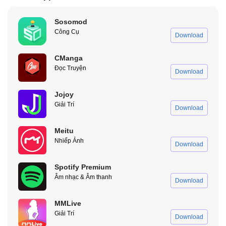
game thủ chuyên nghiệp.
Sosomod
Công Cụ
Download
CManga
Đọc Truyện
Download
Jojoy
Giải Trí
Download
Meitu
X8 Sandbox Mod VIP Không Cần Root – Cài Đặt Nhanh, An Toàn
Nhiếp Ảnh
Download
Tuyệt Đối
Spotify Premium
Âm nhạc & Âm thanh
Tính Năng Picture-in-Picture – Chơi Game Đa Nhiệm
Download
Hiệu Quả
MMLive
Tính năng hình ảnh trong hình ảnh cho phép người dùng chạy
Giải Trí
Download
game trong cửa sổ nổi, vừa chơi game vừa sử dụng các ứng