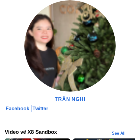
X8 Sandbox Mod VIP Kho Game Hỗ Trợ Đa Dạng – Tương Thích
Nhiều Thể Loại
Mở Khóa Toàn Bộ Vật Phẩm Trong Game – Chơi
Không Giới Hạn
Phiên bản Mod VIP cho phép mở khóa vật phẩm trong nhiều trò
chơi được hỗ trợ, giúp người chơi trải nghiệm đầy đủ nội dung mà
không cần cày cuốc lâu dài. Điều này giúp tiết kiệm thời gian và
mang lại trải nghiệm game trọn vẹn, thú vị hơn.
Tăng Tốc Độ Game – Cải Thiện Hiệu Suất Chơi
TRẦN NGHI
X8 Sandbox Mod VIP hỗ trợ tăng tốc gameplay, giảm thời gian
Facebook
Twitter
chờ đợi, tăng tốc độ di chuyển hoặc xử lý trong game. Người chơi
có thể tùy chỉnh tốc độ theo nhu cầu, giúp cải thiện phản xạ, tiết
kiệm thời gian và nâng cao hiệu quả chơi game.
Video về X8 Sandbox
See All
Tải X8 Sandbox Mod VIP: Những Thông Tin Quan