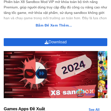
Phiên bản X8 Sandbox Mod VIP mở khóa toàn bộ tính năng
Premium, giúp người dùng truy cập đầy đủ công cụ nâng cao như
tăng tốc game, mở khóa vật phẩm, sử dụng sandbox không giới
hạn và chạy game trong môi trường an toàn hơn. Đây là lựa chọn
lý tưởng cho game thủ muốn nâng cao hiệu suất chơi game mà
Bấm Để Xem Thêm...
không cần root thiết bị.
Khám Phá Những Tính Năng Mở Khóa Của X8
Download
Sandbox Mod VIP
Phiên bản Mod VIP của X8 Sandbox mang đến nhiều cải tiến
vượt trội, giúp người chơi kiểm soát trò chơi tốt hơn, tăng hiệu
suất và tận hưởng trải nghiệm mượt mà, ổn định hơn.
Không Cần Root – Cài Đặt Nhanh, An Toàn Tuyệt Đối
X8 Sandbox Mod VIP cho phép sử dụng đầy đủ tính năng mà
không cần root thiết bị Android, giúp giảm rủi ro bảo mật và bảo
vệ hệ thống. Người dùng có thể cài đặt nhanh chóng, sử dụng
ngay mà không ảnh hưởng đến dữ liệu cá nhân. Điều này giúp
ứng dụng trở nên thân thiện hơn với cả người dùng phổ thông và
Games Apps Đề Xuất
See All