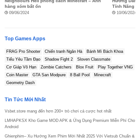
Neighbours Hell phong cách Minecraft – Anh
Hướng Dẫn Ha
hàng xóm bất ổn
Tính Năng Vi
09/06/2024
10/06/2024
Top Games Apps
FRAG Pro Shooter
Chiến tranh Ngân Hà
Bánh Mì Bách Khoa
Tiểu Yêu Tầm Đạo
Shadow Fight 2
Sloven Classmate
Cơ Giáp Vô Hạn
Zombie Catchers
Blox Fruit
Play Together VNG
Coin Master
GTA San Modpure
8 Ball Pool
Minecraft
Geometry Dash
Tin Tức Mới Nhất
Vsbet.store mang đến hơn 200+ trò chơi cá cược hot nhất
LMHAPKSX Kho Game MOD APK & Ứng Dụng Premium Miễn Phí Cho
Android
Ghienphim– Xu Hướng Xem Phim Mới Nhất 2025 Với Vietsub Chuẩn &