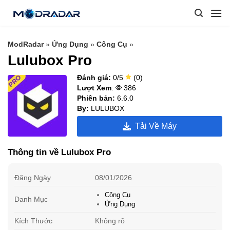
Skip
to
content
ModRadar
»
Ứng Dụng
»
Công Cụ
»
Lulubox Pro
Đánh giá:
0/5
(0)
Lượt Xem
:
386
Phiên bản:
6.6.0
By:
LULUBOX
Tải Về Máy
Thông tin về Lulubox Pro
Đăng Ngày
08/01/2026
Công Cụ
Danh Mục
Ứng Dụng
Kích Thước
Không rõ