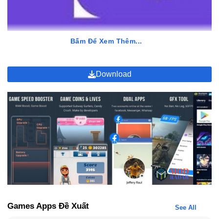
Bấm Để Xem Thêm...
Download
Với Lulubox Pro 6.6.0 Apk, người chơi có thể mở khóa các skin độc
người chơi tiết kiệm thời gian, nâng cao hiệu quả chơi game, và m
chi tiền để mở khóa tính năng trong game.
Games Apps Đề Xuất
See All
Lulubox Pro Apk Có Điểm Nào Độc Đáo Ấn Tượng