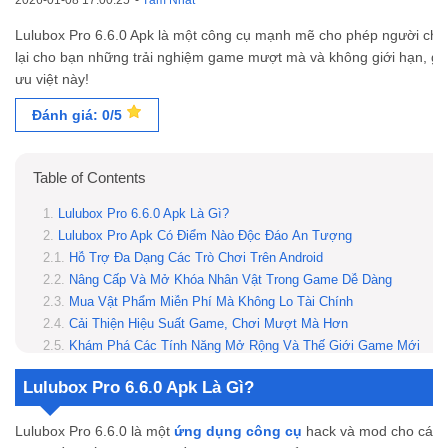
2026-01-08 17:00:25
-
Tâm Nhất
Lulubox Pro 6.6.0 Apk là một công cụ mạnh mẽ cho phép người chơi 
lại cho bạn những trải nghiệm game mượt mà và không giới hạn, giú
ưu việt này!
Đánh giá: 0/5
Table of Contents
Lulubox Pro 6.6.0 Apk Là Gì?
Lulubox Pro Apk Có Điểm Nào Độc Đáo Ấn Tượng
Hỗ Trợ Đa Dạng Các Trò Chơi Trên Android
Nâng Cấp Và Mở Khóa Nhân Vật Trong Game Dễ Dàng
Mua Vật Phẩm Miễn Phí Mà Không Lo Tài Chính
Cải Thiện Hiệu Suất Game, Chơi Mượt Mà Hơn
Khám Phá Các Tính Năng Mở Rộng Và Thế Giới Game Mới
Tiết Kiệm Thời Gian Và Tối Ưu Trải Nghiệm Game
Lulubox Pro 6.6.0 Apk Là Gì?
Những Tính Năng MOD Của Lulubox Pro Apk
Vô Hạn Tiền
Lulubox Pro 6.6.0 là một
ứng dụng công cụ
hack và mod cho các ga
Mở Khóa Các Nhân Vật Và Skin