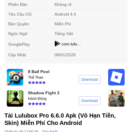
Phiên Bản
Không rõ
Yêu Cầu OS
Android 4.4
Bản Quyền
Miễn Phí
Ngôn Ngữ
Tiếng Việt
com.lulu.luluboxpro
GooglePlay
Cập Nhật
08/01/2026
8 Ball Pool
R
Thể Thao
C
Download
Shadow Fight 2
G
Hành Động
H
Download
Tải Lulubox Pro 6.6.0 Apk (Vô Hạn Tiền,
Skin) Miễn Phí Cho Android