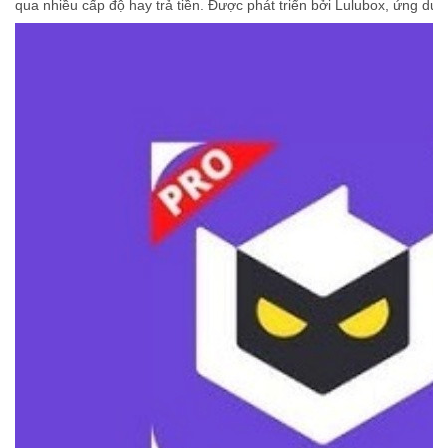
qua nhiều cấp độ hay trả tiền. Được phát triển bởi Lulubox, ứng dụn
Vô Hạn Đá Quý, Kim Cương
Tự Động Nạp Đầy Bình Xăng Và Đạn
Lý Do Bạn Nên Chọn Lulubox Pro Apk
Tải Lulubox Pro Apk Tại MODRADAR Và Khám Phá Những Tính 
Lulubox Pro là gì?
Lulubox Pro có an toàn cho tài khoản của tôi không?
Lulubox Pro có chức năng khác không?