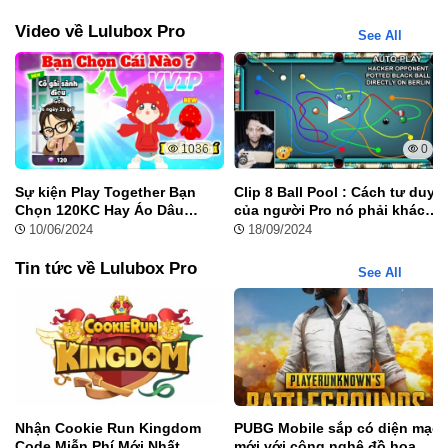
Video về Lulubox Pro
See All
1036
0
Sự kiện Play Together Bạn
Clip 8 Ball Pool : Cách tư duy
Chọn 120KC Hay Áo Dâu
của người Pro nó phải khác
Hoodie Miễn Phí
biệt
10/06/2024
18/09/2024
Tin tức về Lulubox Pro
See All
Tiết Kiệm Thời Gian Và Tối Ưu Trải Nghiệm Game
Một trong những ưu điểm lớn của Lulubox Pro là khả năng tiết kiệ
Nhận Cookie Run Kingdom
PUBG Mobile sắp có diện mạo
đợi hay thực hiện nhiệm vụ lặp đi lặp lại, giúp bạn có trải nghiệm 
Code Miễn Phí Mới Nhất
mới với công nghệ đồ họa