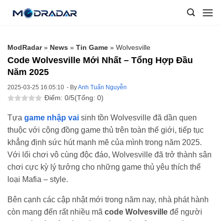
Skip
to
content
ModRadar
»
News
»
Tin Game
»
Wolvesville
Code Wolvesville Mới Nhất – Tổng Hợp Đầu
Năm 2025
2025-03-25 16:05:10
- By
Anh Tuấn Nguyễn
Điểm: 0/5
(Tổng: 0)
Tựa
game nhập vai
sinh tồn Wolvesville đã dần quen
thuộc với cộng đồng game thủ trên toàn thế giới, tiếp tục
khẳng định sức hút mạnh mẽ của mình trong năm 2025.
Với lối chơi vô cùng độc đáo, Wolvesville đã trở thành sân
chơi cực kỳ lý tưởng cho những game thủ yêu thích thể
loại Mafia – style.
Bên cạnh các cập nhật mới trong năm nay, nhà phát hành
còn mang đến rất nhiều mã
code Wolvesville
để người