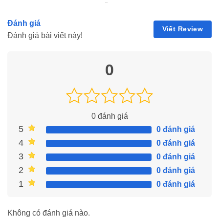
game thủ nhờ vào lối chơi hấp dẫn. Để trải nghiệm
của người chơi trở nên thú vị hơn, nhà phát hành
Đánh giá
game đã cập nhật thêm các mã giftcode để bạn có
Viết Review
Đánh giá bài viết này!
thể đổi…
0
0
đánh giá
5
0 đánh giá
4
0 đánh giá
3
0 đánh giá
2
0 đánh giá
1
0 đánh giá
Không có đánh giá nào.