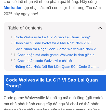
chơi có thể nhận về nhiều phần quà khủng. Hãy cùng
Modradar
cập nhật các mã code cực hot trong đầu năm
2025 này ngay nhé!
Table of Contents
Code Wolvesville Là Gì? Vì Sao Lại Quan Trọng?
Danh Sách Code Wolvesville Mới Nhất Năm 2025
Cách Nhận Và Nhập Code Game Wolvesville Năm 2025
Cách nhận mã code game Wolvesville đơn giản cho người chơi
Cách nhập code Wolvesville chi tiết
Những Cập Nhật Nổi Bật Liên Quan Đến Code Game Wolvesville 2025
Tích hợp code vào sự kiện cộng đồng
Phát triển Mini game nhận code Wolvesville
Code Wolvesville Là Gì? Vì Sao Lại Quan
Cá nhân hóa phần thưởng từ code game
Trọng?
Code Wolvesville là gì?
Tôi phải làm gì nếu mã code Wolvesville không hoạt động?
Code game Wolvesville là những mã quà tặng (gift code)
Phần thưởng từ mã code có những lợi ích gì?
mà nhà phát hành cung cấp để người chơi có thể nhận