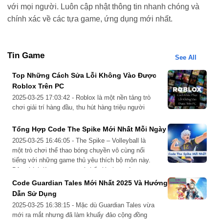
Cách nhập code Wolvesville chi tiết
với mọi người. Luôn cập nhật thông tin nhanh chóng và
chính xác về các tựa game, ứng dụng mới nhất.
Để có thể nhập mã code dễ dàng khi tham gia trò chơi, các
bạn chỉ cần thực hiện theo các bước đơn giản được cung
cấp dưới đây:
Tin Game
See All
Bước 1: Mở game Wolvesville trên thiết bị của bạn.
Top Những Cách Sửa Lỗi Không Vào Được
Bước 2: Nhấn vào biểu tượng Cài đặt (Settings) ở góc
Roblox Trên PC
trên màn hình.
2025-03-25 17:03:42 - Roblox là một nền tảng trò
Bước 3: Chọn mục Gift Code và nhập mã code mà bạn
chơi giải trí hàng đầu, thu hút hàng triệu người
dùng nhờ tính sáng tạo và đa dạng. Tuy nhiên,
nhận được.
không ít người chơi gặp phải tình trạng không thể
Tổng Hợp Code The Spike Mới Nhất Mỗi Ngày
Bước 4: Nhấn nút Xác nhận (Redeem) để nhận thưởng
truy cập Roblox trên PC, gây gián đoạn trải
2025-03-25 16:46:05 - The Spike – Volleyball là
ngay lập tức.
nghiệm. Nếu bạn đang gặp…
một trò chơi thể thao bóng chuyền vô cùng nổi
tiếng với những game thủ yêu thích bộ môn này.
Đây chính là tựa game có thể giúp bạn xả stress
với bộ môn thể thao yêu thích mà không cần vận
Code Guardian Tales Mới Nhất 2025 Và Hướng
động ngoài trời…
Dẫn Sử Dụng
2025-03-25 16:38:15 - Mặc dù Guardian Tales vừa
mới ra mắt nhưng đã làm khuấy đảo cộng đồng