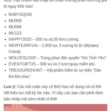
hợp. Hãy nhanh tay nhập để nhận những phần thưởng giá
trị ngay thôi nào!
BABYSQUID
MU999
MU666
MU123
HAPPY2025 – 500 xu và 50 kim cương.
NEWYEARFUN – 1.000 xu, 3 rương bí ẩn (Mystery
Chest).
WOLVESLOVE – Trang phục độc quyền “Sói Tình Yêu”.
EVENTGIFT25 – 300 xu và 2 lượt quay miễn phí.
TREASUREHUNT – Vật phẩm hiếm từ sự kiện “Săn
tìm kho báu”.
Lưu ý:
Các mã code này có thời hạn sử dụng và có thể
hết hiệu lực bất kỳ lúc nào. Vì vậy, các bạn cần phải đảm
bảo nhập mã sớm nhất có thể!