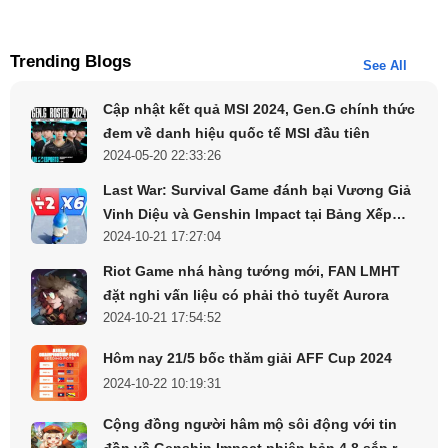
Trending Blogs
See All
Cập nhật kết quả MSI 2024, Gen.G chính thức
đem về danh hiệu quốc tế MSI đầu tiên
2024-05-20 22:33:26
Last War: Survival Game đánh bại Vương Giả
Vinh Diệu và Genshin Impact tại Bảng Xếp
2024-10-21 17:27:04
Hạng
Riot Game nhá hàng tướng mới, FAN LMHT
Nhất nút Redeem để đổi code Wolvesville
đặt nghi vấn liệu có phải thỏ tuyết Aurora
2024-10-21 17:54:52
Những Cập Nhật Nổi Bật Liên Quan Đến
Hôm nay 21/5 bốc thăm giải AFF Cup 2024
Code Game Wolvesville 2025
2024-10-22 10:19:31
Cộng đồng người hâm mộ sôi động với tin
Bên cạnh việc cung cấp mã
code Wolvesville
, nhà phát