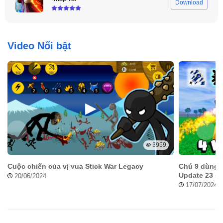
Download
Phần thưởng từ mã code có những lợi ích gì?
Video Nổi bật
3959
Cuộc chiến của vị vua Stick War Legacy
Chú 9 dùng 1
Update 23 s
20/06/2024
17/07/2024