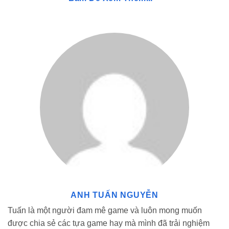
Ngoài ra, cá bạn còn có thể tham gia vào các sự kiện được
tổ chức trong trò chơi để nhận mã code. Các sự kiện lớn
sẽ được cập nhật định kỳ gồm Halloween, Giáng sinh
hoặc ngày kỷ niệm ra mắt game thường đi kèm với các
code độc quyền. Năm 2025, Wolvesville còn giới thiệu tính
năng “Săn tìm kho báu” trong game, nơi người chơi có thể
thu thập manh mối để giải mã và nhận code liền tay.
ANH TUẤN NGUYỄN
Có nhiều cách nhận code Wolvesville đơn giản cho người chơi
Tuấn là một người đam mê game và luôn mong muốn
được chia sẻ các tựa game hay mà mình đã trải nghiệm