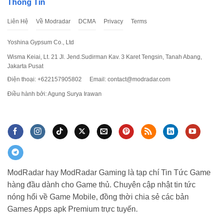
Thông Tin
Liên Hệ
Về Modradar
DCMA
Privacy
Terms
Yoshina Gypsum Co., Ltd
Wisma Keiai, Lt. 21 Jl. Jend.Sudirman Kav. 3 Karet Tengsin, Tanah Abang,
Jakarta Pusat
Điện thoại: +622157905802
Email:
contact@modradar.com
Điều hành bởi: Agung Surya Irawan
ModRadar hay ModRadar Gaming là tạp chí Tin Tức Game
hàng đầu dành cho Game thủ. Chuyên cập nhật tin tức
nóng hổi về Game Mobile, đồng thời chia sẻ các bản
Games Apps apk Premium trực tuyến.