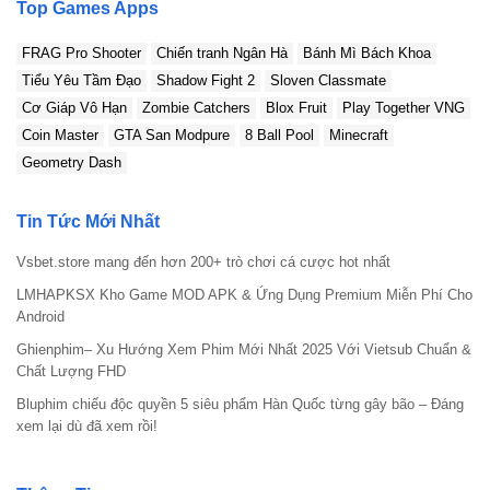
Top Games Apps
FRAG Pro Shooter
Chiến tranh Ngân Hà
Bánh Mì Bách Khoa
Tiểu Yêu Tầm Đạo
Shadow Fight 2
Sloven Classmate
Cơ Giáp Vô Hạn
Zombie Catchers
Blox Fruit
Play Together VNG
Coin Master
GTA San Modpure
8 Ball Pool
Minecraft
Geometry Dash
Tin Tức Mới Nhất
Vsbet.store mang đến hơn 200+ trò chơi cá cược hot nhất
LMHAPKSX Kho Game MOD APK & Ứng Dụng Premium Miễn Phí Cho
Android
Ghienphim– Xu Hướng Xem Phim Mới Nhất 2025 Với Vietsub Chuẩn &
Chất Lượng FHD
Bluphim chiếu độc quyền 5 siêu phẩm Hàn Quốc từng gây bão – Đáng
xem lại dù đã xem rồi!