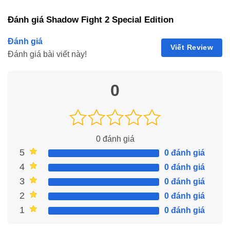
Shadow Fight 2 Special Edition Mod
Hướng
Tận
Apk là lựa chọn lý tưởng cho những ai
Đánh giá Shadow Fight 2 Special Edition
Dẫn Tải
Hưởng
Shadow
Sức
yêu thích game võ thuật hành động
Fight 2
Hấp
nhưng không muốn bị giới hạn bởi tài
Đánh giá
Viết Review
Special
Dẫn
nguyên. Với vô hạn tiền và khả năng
Đánh giá bài viết này!
Edition
Của
tăng cường sức mạnh, người chơi có
Hack
Shadow
thể tập trung hoàn toàn vào kỹ năng
Fight 2
0
chiến đấu và khám phá cốt truyện hấp
Special
Để tải
dẫn của game. Nếu bạn đang tìm kiếm
Edition
Shadow Fight
một trải nghiệm Shadow Fight 2 trọn
Mod
2 Special
vẹn hơn, đây chắc chắn là phiên bản
Apk
Edition Hack,
đáng để thử, đồng thời bạn cũng có thể
0
đánh giá
bạn cần thực
tham khảo thêm các tựa game nổi bật
5
0 đánh giá
hiện các
khác như
Hack Bitlife Mod Apk
,
Himan
bước sau.
Sniper Apk
,
hack Badminton League
4
0 đánh giá
Bước
3
0 đánh giá
1
: Truy
2
0 đánh giá
cập trang
1
0 đánh giá
web
ModRadar