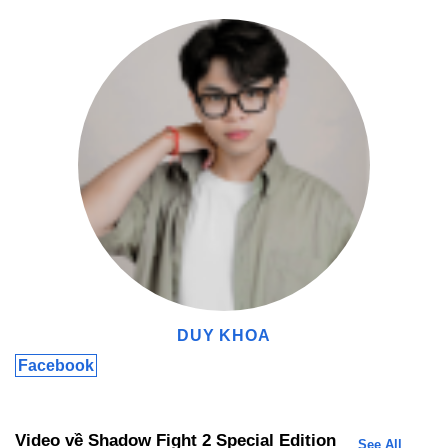
Chế Độ Chơi Đa Dạng Trong Shadow Fight 2 Special Edition
Các Tính Năng MOD Nổi Bật Của Shadow Fight 2
Special Edition Hack
Sau khi Tải Shadow Fight 2 Special Edition Hack bạn sẽ có nhiều
tính năng đặc biệt, giúp người chơi trải nghiệm game một cách dễ
dàng và thú vị hơn.
Vô Hạn Tiền:
Tính năng vô hạn tiền trong Shadow Fight 2
Special Edition Hack giúp người chơi mua sắm và nâng cấp
mà không lo về tài nguyên.
DUY KHOA
Tăng Cường Sức Mạnh
: Khi bạn tải Shadow Fight 2 Special
Facebook
Edition Hack miễn phí, phiên bản này giúp nhân vật của bạn
mạnh mẽ hơn, dễ dàng vượt qua các thử thách và đối thủ
trong game.
Trải Nghiệm Mượt Mà Hơn
: Nhờ các tinh chỉnh trong bản
Video về Shadow Fight 2 Special Edition
See All