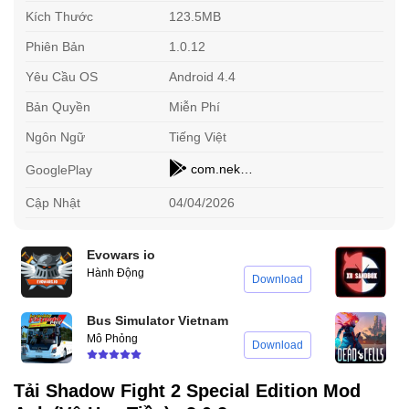
Kích Thước
123.5MB
Phiên Bản
1.0.12
Yêu Cầu OS
Android 4.4
Bản Quyền
Miễn Phí
Ngôn Ngữ
Tiếng Việt
com.nekki.shadowfight2.paid
GooglePlay
Cập Nhật
04/04/2026
Evowars io
X
Hành Động
N
Download
Bus Simulator Vietnam
D
Mô Phỏng
H
Download
Tải Shadow Fight 2 Special Edition Mod