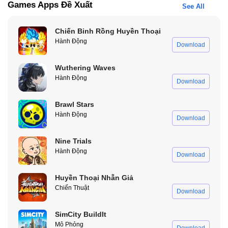
Games Apps Đề Xuất
See All
Bối Cảnh Và Cốt Truyện
Trong Shadow Fight 2 Special Edition Hack, bạn vào vai một
Chiến Binh Rồng Huyền Thoại
chiến binh bóng tối bị nguyền rủa, phải chiến đấu xuyên suốt
Hành Động
Download
nhiều chương để khám phá quá khứ và đối đầu với các thế lực
hắc ám. Từ những kẻ địch thông thường cho đến các trùm quyền
Wuthering Waves
năng, mỗi trận đấu đều yêu cầu người chơi phải có chiến thuật
Hành Động
Download
hợp lý và phản xạ tốt.
Brawl Stars
Hệ Thống Chiến Đấu Đậm Chất Võ Thuật
Hành Động
Download
Shadow Fight 2 Special Edition Hack nổi bật với hệ thống chiến
đấu linh hoạt, cho phép kết hợp đòn đánh tay, đá, vũ khí và kỹ
Nine Trials
năng đặc biệt. Người chơi có thể tùy chỉnh nhân vật bằng nhiều
Hành Động
Download
loại vũ khí và giáp trụ khác nhau, tạo ra phong cách chiến đấu
riêng biệt. Việc nâng cấp kỹ năng và kết hợp combo hợp lý sẽ
Huyền Thoại Nhẫn Giả
giúp bạn áp đảo đối thủ trong các trận đấu khó.
Chiến Thuật
Download
SimCity BuildIt
Mô Phỏng