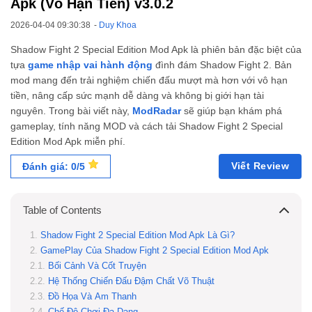
Apk (Vô Hạn Tiền) v3.0.2
2026-04-04 09:30:38
-
Duy Khoa
Shadow Fight 2 Special Edition Mod Apk là phiên bản đặc biệt của
tựa
game nhập vai hành động
đình đám Shadow Fight 2. Bản
mod mang đến trải nghiệm chiến đấu mượt mà hơn với vô hạn
tiền, nâng cấp sức mạnh dễ dàng và không bị giới hạn tài
nguyên. Trong bài viết này,
ModRadar
sẽ giúp bạn khám phá
gameplay, tính năng MOD và cách tải Shadow Fight 2 Special
Edition Mod Apk miễn phí.
Viết Review
Đánh giá: 0/5
Table of Contents
Shadow Fight 2 Special Edition Mod Apk Là Gì?
GamePlay Của Shadow Fight 2 Special Edition Mod Apk
Bối Cảnh Và Cốt Truyện
Hệ Thống Chiến Đấu Đậm Chất Võ Thuật
Đồ Họa Và Âm Thanh