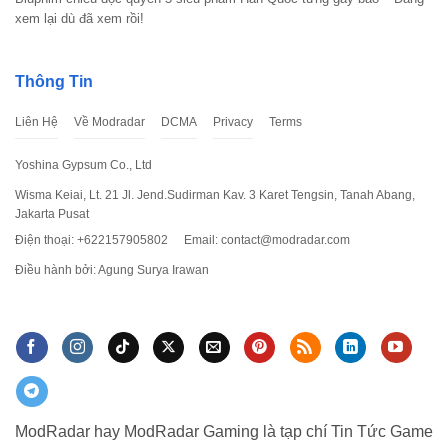
xem lại dù đã xem rồi!
Thông Tin
Liên Hệ
Về Modradar
DCMA
Privacy
Terms
Yoshina Gypsum Co., Ltd
Wisma Keiai, Lt. 21 Jl. Jend.Sudirman Kav. 3 Karet Tengsin, Tanah Abang,
Jakarta Pusat
Điện thoại: +622157905802
Email:
contact@modradar.com
Điều hành bởi: Agung Surya Irawan
ModRadar hay ModRadar Gaming là tạp chí Tin Tức Game