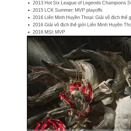
2013 Hot Six League of Legends Champions S
2015 LCK Summer: MVP playoffs
2016
L
iên Minh Huyền Thoại: Giải vô địch thế
2016 Giải vô địch thế giới Liên Minh Huyền Th
2016 MSI: MVP