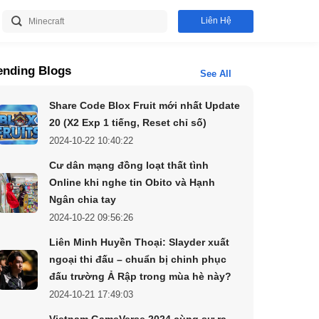
Liên Hệ
ending Blogs
See All
Share Code Blox Fruit mới nhất Update
20 (X2 Exp 1 tiếng, Reset chỉ số)
2024-10-22 10:40:22
Cư dân mạng đồng loạt thất tình
Online khi nghe tin Obito và Hạnh
Ngân chia tay
2024-10-22 09:56:26
Liên Minh Huyền Thoại: Slayder xuất
ngoại thi đấu – chuẩn bị chinh phục
đấu trường Ả Rập trong mùa hè này?
2024-10-21 17:49:03
Vietnam GameVerse 2024 cùng sự ra