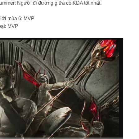
ummer: Người đi đường giữa có KDA tốt nhất
 giới mùa 6: MVP
oại
: MVP