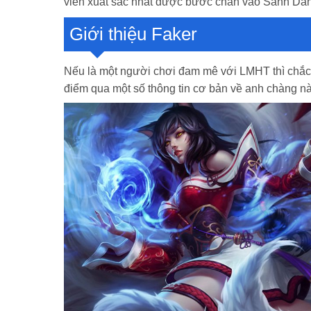
viên xuất sắc nhất được bước chân vào Sảnh Da
Giới thiệu Faker
Nếu là một người chơi đam mê với LMHT thì chắc 
điểm qua một số thông tin cơ bản về anh chàng n