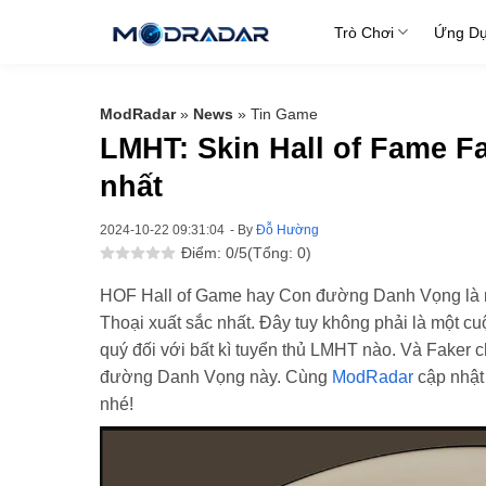
Skip
Trò Chơi
Ứng D
to
content
ModRadar
»
News
»
Tin Game
LMHT: Skin Hall of Fame F
nhất
2024-10-22 09:31:04
- By
Đỗ Hường
Điểm: 0/5
(Tổng: 0)
HOF Hall of Game hay Con đường Danh Vọng là m
Thoại xuất sắc nhất. Đây tuy không phải là một c
quý đối với bất kì tuyển thủ LMHT nào. Và Faker 
đường Danh Vọng này. Cùng
ModRadar
cập nhật
nhé!