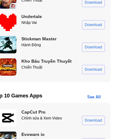
Chiến Thuật
Download
Undertale
Nhập Vai
Download
Stickman Master
Hành Động
Download
Kho Báu Truyền Thuyết
Chiến Thuật
Download
p 10 Games Apps
See All
CapCut Pro
Chỉnh sửa & Xem Video
Download
Evowars io