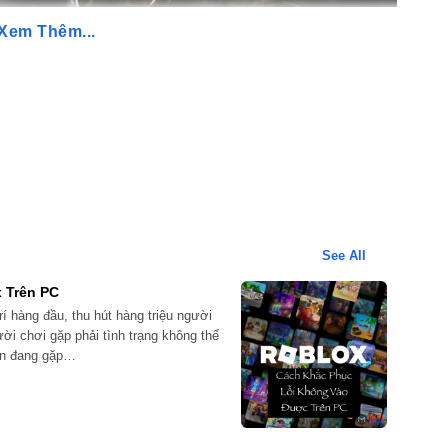
Xem Thêm...
 lộ về Skin mới liên quan đến Faker
See All
 Trên PC
rí hàng đầu, thu hút hàng triệu người
ời chơi gặp phải tình trạng không thể
bạn đang gặp…