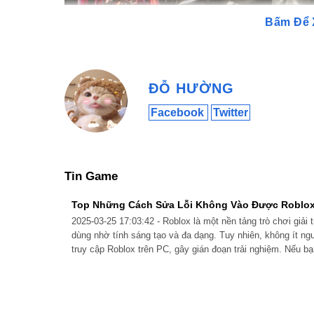
Bấm Để 
Hình ảnh được Riot Game tiết
ĐỖ HƯỜNG
Facebook
Twitter
Một số thành tích đội nhóm nổi bật:
4 lần vô địch thế giới (2013, 2015, 2016, 2023)
2 lần vô địch MSI (2016, 2017)
Tin Game
10 lần vô địch LCK
2 lần LCK Season MVP
Top Những Cách Sửa Lỗi Không Vào Được Roblox
2 lần đạt LCK All-Pro First team
2025-03-25 17:03:42 - Roblox là một nền tảng trò chơi giải t
dùng nhờ tính sáng tạo và đa dạng. Tuy nhiên, không ít ngư
Vô địch IEM (2016)
truy cập Roblox trên PC, gây gián đoạn trải nghiệm. Nếu 
Vô địch Rift Rivals (2019)
Vô địch All-Star Invitational (2014)
Vô địch All-Star NLB (2014)