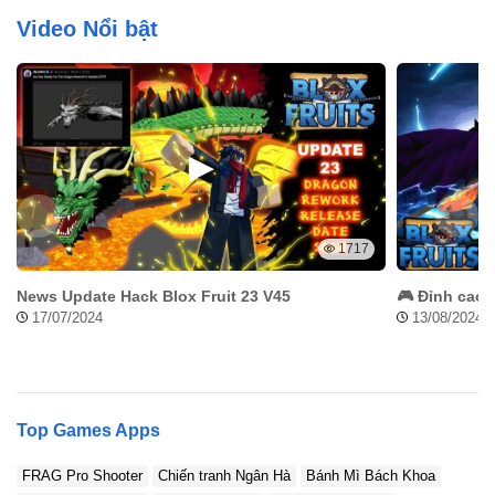
Video Nổi bật
1717
News Update Hack Blox Fruit 23 V45
🎮 Đỉnh cao k
17/07/2024
13/08/2024
Top Games Apps
FRAG Pro Shooter
Chiến tranh Ngân Hà
Bánh Mì Bách Khoa