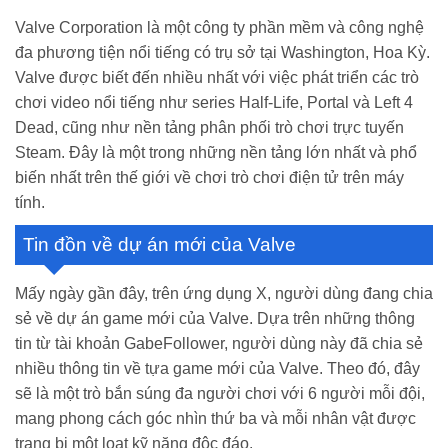
Valve Corporation là một công ty phần mềm và công nghệ
đa phương tiện nổi tiếng có trụ sở tại Washington, Hoa Kỳ.
Valve được biết đến nhiều nhất với việc phát triển các trò
chơi video nổi tiếng như series Half-Life, Portal và Left 4
Dead, cũng như nền tảng phân phối trò chơi trực tuyến
Steam. Đây là một trong những nền tảng lớn nhất và phổ
biến nhất trên thế giới về chơi trò chơi điện tử trên máy
tính.
Tin đồn về dự án mới của Valve
Mấy ngày gần đây, trên ứng dụng X, người dùng đang chia
sẻ về dự án game mới của Valve. Dựa trên những thông
tin từ tài khoản GabeFollower, người dùng này đã chia sẻ
nhiều thông tin về tựa game mới của Valve. Theo đó, đây
sẽ là một trò bắn súng đa người chơi với 6 người mỗi đội,
mang phong cách góc nhìn thứ ba và mỗi nhân vật được
trang bị một loạt kỹ năng độc đáo.