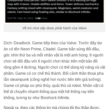
Về trò chơi sắp được phát hành của Valve
Dịch:
Deadlock. Game tiếp theo của Valve. Trước đây dự
án có tên Neon Prime, Citadel. Game bắn súng đối đầu,
góc nhìn thứ ba và mỗi nhân vật là một anh hùng. 6 người
chơi sẽ đối đầu với 6 người chơi khác trên một bản đồ
rộng gồm 4 đường. Người chơi có thể dùng kỹ năng và vật
phẩm. Game có cơ chế thủ thành. Bối cảnh thần thoại pha
lẫn steampunk (công nghệ hơi nước tiên tiến giả tưởng).
Game có pháp sư phù thủy, quái thú và robot. Nhân vật có
thể di chuyển nhanh thông qua một hệ thống ray trên
không, tương tự như Bioshock Infinite.
Ngoài ra, theo các thông tin mà chúng tôi thu thập được,