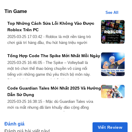
được sự yêu thích từ rất nhiều các game thủ.
Tin Game
See All
Các thông tin trên đều là thông tin truyền miệng và không
chính thống. Do đó, chưa thể khẳng định gì về tương lai
Top Những Cách Sửa Lỗi Không Vào Được
Roblox Trên PC
của Deadlock. Mọi thứ đều có thể thay đổi trong tương lai.
2025-03-25 17:03:42 - Roblox là một nền tảng trò
Tuy nhiên, chúng ta hoàn toàn có thể hi vọng về một dự án
chơi giải trí hàng đầu, thu hút hàng triệu người
game thú vị mới của Valve.
dùng nhờ tính sáng tạo và đa dạng. Tuy nhiên,
không ít người chơi gặp phải tình trạng không thể
Tổng Hợp Code The Spike Mới Nhất Mỗi Ngày
Còn về câu hỏi liệu game có thu hút được người chơi hay
truy cập Roblox trên PC, gây gián đoạn trải
2025-03-25 16:46:05 - The Spike – Volleyball là
không, câu hỏi này sẽ được trả lời ngay khi các game thủ
nghiệm. Nếu bạn đang gặp…
một trò chơi thể thao bóng chuyền vô cùng nổi
được trực tiếp trải nghiệm game. Valve nổi tiếng là một
tiếng với những game thủ yêu thích bộ môn này.
nhà phát triển game lớn với loạt dự án bom tấn, hấp dẫn.
Đây chính là tựa game có thể giúp bạn xả stress
với bộ môn thể thao yêu thích mà không cần vận
Tuy nhiên cũng có không ít sản phẩm của Valve không
Code Guardian Tales Mới Nhất 2025 Và Hướng
động ngoài trời…
được người chơi đón nhận.
Dẫn Sử Dụng
2025-03-25 16:38:15 - Mặc dù Guardian Tales vừa
Deadlock của Valve ra mắt sẽ có gì đặc biệt, liệu có thể
mới ra mắt nhưng đã làm khuấy đảo cộng đồng
game thủ nhờ vào lối chơi hấp dẫn. Để trải nghiệm
đánh bại các game lớn cùng chủ đề đã ra mắt trước đó
của người chơi trở nên thú vị hơn, nhà phát hành
hay không. Hãy cùng
Modradar.com
chờ đợi và trải
Đánh giá
game đã cập nhật thêm các mã giftcode để bạn có
Viết Review
nghiệm nhé.
Đánh giá bài viết này!
thể đổi…