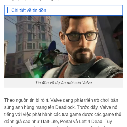
Chi tiết về tin đồn
Tin đồn về dự án mới của Valve
Theo nguồn tin bị rò rỉ, Valve đang phát triển trò chơi bắn
súng anh hùng mang tên Deadlock. Trước đây, Valve nổi
tiếng với việc phát hành các tựa game được các game thủ
đánh giá cao như Half-Life, Portal và Left 4 Dead. Tuy