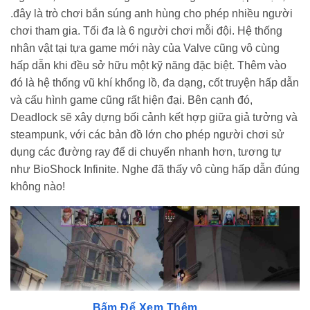
.đây là trò chơi bắn súng anh hùng cho phép nhiều người
chơi tham gia. Tối đa là 6 người chơi mỗi đội. Hệ thống
nhân vật tại tựa game mới này của Valve cũng vô cùng
hấp dẫn khi đều sở hữu một kỹ năng đặc biệt. Thêm vào
đó là hệ thống vũ khí khổng lồ, đa dạng, cốt truyện hấp dẫn
và cấu hình game cũng rất hiện đại. Bên cạnh đó,
Deadlock sẽ xây dựng bối cảnh kết hợp giữa giả tưởng và
steampunk, với các bản đồ lớn cho phép người chơi sử
dụng các đường ray để di chuyển nhanh hơn, tương tự
như BioShock Infinite. Nghe đã thấy vô cùng hấp dẫn đúng
không nào!
Bấm Để Xem Thêm...