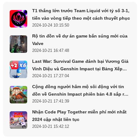
T1 thắng lớn trước Team Liquid với tỷ số 3-1,
tiến vào vòng tiếp theo một cách thuyết phục
2024-10-24 10:15:50
Rộ tin đồn về dự án game bắn súng mới của
Valve
2024-10-21 16:47:48
Last War: Survival Game đánh bại Vương Giả
Vinh Diệu và Genshin Impact tại Bảng Xếp
2024-10-21 17:27:04
Hạng
Cộng đồng người hâm mộ sôi động với tin
đồn về Genshin Impact phiên bản 4.8 sắp ra
2024-10-21 17:41:39
mắt
Nhận Code Play Together miễn phí mới nhất
2024 cập nhật liên tục
2024-10-21 15:42:12