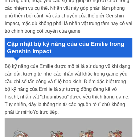
hướng dẫn, hoặc yêu cầu sự trợ giúp từ người chơi trong
các nhiệm vụ cụ thể. Nhân vật này góp phần làm phong
phú thêm bối cảnh và câu chuyện của thế giới Genshin
Impact, mặc dù không phải là nhân vật trung tâm hay có vai
trò chính trong cốt truyện của game.
Cập nhật bộ kỹ năng của của Emilie trong
Genshin Impact
Bộ kỹ năng của Emilie được mô tả là sử dụng vũ khí dạng
cán dài, tương tự như các nhân vật khác trong game yêu
cầu chỉ số tấn công và tỉ lệ bạo kích. Điểm đặc biệt trong
bộ kỹ năng của Emilie là sự tương đồng đáng kể với
Fischl, nhân vật “chuunibyou” được yêu thích trong game.
Tuy nhiên, đây là thông tin từ các nguồn rò rỉ chứ không
phải từ miHoYo trực tiếp.