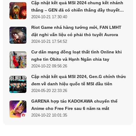
Cập nhật kết quả MSI 2024 chung kết nhánh
biệt là khi kết hợp với các nhân vật có khả năng gây Thiêu
thắng – GEN đã có chiến thắng đầy thuyết
Đốt. Các cung mệnh của cô ấy cho phép tăng cường khả
2024-10-21 17:30:40
phục trước BLG
năng chiến đấu và tương tác với các thành viên trong đội,
tạo ra các chiến thuật phối hợp hiệu quả.
Riot Game nhá hàng tướng mới, FAN LMHT
đặt nghi vấn liệu có phải thỏ tuyết Aurora
Tuy nhiên, do thông tin này từ các Player và chưa được
2024-10-21 17:54:52
kiểm chứng trong giai đoạn test, người chơi nên chờ đợi
Cư dân mạng đồng loạt thất tình Online khi
thông tin chính thức từ miHoYo để có cái nhìn đầy đủ và
nghe tin Obito và Hạnh Ngân chia tay
chính xác hơn. Hãy cùng chờ xem Emilie sẽ làm thay đổi
2024-10-22 09:56:26
cục diện Genshin Impact như thế nào nhé!
Cập nhật kết quả MSI 2024, Gen.G chính thức
đem về danh hiệu quốc tế MSI đầu tiên
2024-05-20 22:33:26
GARENA hợp tác KADOKAWA chuyển thể
Anime cho Free Fire sau 6 năm ra mắt
2024-10-22 10:01:35