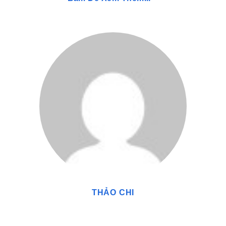
Cung mệnh 1 (C1): Tăng cường và tạo Hương
Vận
Sát thương của Thanh Lộ Hương Phân từ thiên phú
chiến đấu tăng thêm 10%.
Khi đồng đội trong team kích hoạt phản ứng Thiêu Đốt
hoặc gây sát thương hệ Thảo lên kẻ địch đang bị Thiêu
Đốt, Emilie sẽ tạo thêm 1 Hương Vận. Hiệu ứng này
kích hoạt một lần mỗi 2.9 giây.
Cung mệnh 2 (C2): Đặc Điều Tăng Cường
Khi Nhu Đăng Chi Hạp thu thập được Hương Vận,
Emilie nhận được 1 tầng hiệu ứng Đặc Điều, tăng 18%
tấn công trong 10 giây.
Hiệu ứng này có thể tích lũy đến 2 tầng, mỗi tầng có
thời gian tồn tại riêng biệt.
THẢO CHI
Cung mệnh 3 (C3): Nâng cấp kỹ năng nguyên tố
Tăng 3 cấp độ cho kỹ năng nguyên tố của Emilie, làm