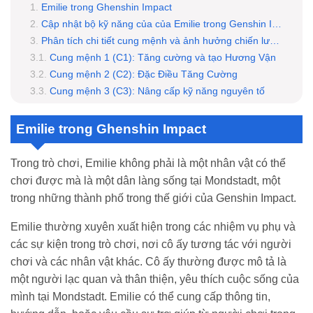
Emilie trong Ghenshin Impact
Cập nhật bộ kỹ năng của của Emilie trong Genshin Impact
Phân tích chi tiết cung mệnh và ảnh hưởng chiến lược của Emilie
Cung mệnh 1 (C1): Tăng cường và tạo Hương Vận
Cung mệnh 2 (C2): Đặc Điều Tăng Cường
Cung mệnh 3 (C3): Nâng cấp kỹ năng nguyên tố
Cung mệnh 4 (C4): Chiêu cuối mở rộng
Cung mệnh 5 (C5): Nâng cấp chiêu cuối
Emilie trong Ghenshin Impact
Cung mệnh 6 (C6): Hương Chính Lưu Trú
Trong trò chơi, Emilie không phải là một nhân vật có thể
chơi được mà là một dân làng sống tại Mondstadt, một
trong những thành phố trong thế giới của Genshin Impact.
Emilie thường xuyên xuất hiện trong các nhiệm vụ phụ và
các sự kiện trong trò chơi, nơi cô ấy tương tác với người
chơi và các nhân vật khác. Cô ấy thường được mô tả là
một người lạc quan và thân thiện, yêu thích cuộc sống của
mình tại Mondstadt. Emilie có thể cung cấp thông tin,