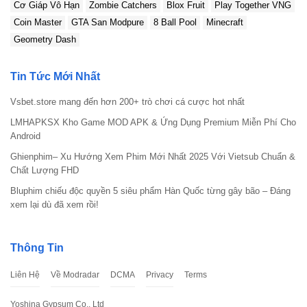
Cơ Giáp Vô Hạn
Zombie Catchers
Blox Fruit
Play Together VNG
Coin Master
GTA San Modpure
8 Ball Pool
Minecraft
Geometry Dash
Tin Tức Mới Nhất
Vsbet.store mang đến hơn 200+ trò chơi cá cược hot nhất
LMHAPKSX Kho Game MOD APK & Ứng Dụng Premium Miễn Phí Cho
Android
Ghienphim– Xu Hướng Xem Phim Mới Nhất 2025 Với Vietsub Chuẩn &
Chất Lượng FHD
Bluphim chiếu độc quyền 5 siêu phẩm Hàn Quốc từng gây bão – Đáng
xem lại dù đã xem rồi!
Thông Tin
Liên Hệ
Về Modradar
DCMA
Privacy
Terms
Yoshina Gypsum Co., Ltd