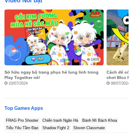
Video Nổi bật
1405
Sở hữu ngay bộ trang phục hè lung linh trong
Cách để có t
Play Together nè!
chơi Blox Fru
10/07/2024
08/07/2024
Top Games Apps
FRAG Pro Shooter
Chiến tranh Ngân Hà
Bánh Mì Bách Khoa
Tiểu Yêu Tầm Đạo
Shadow Fight 2
Sloven Classmate