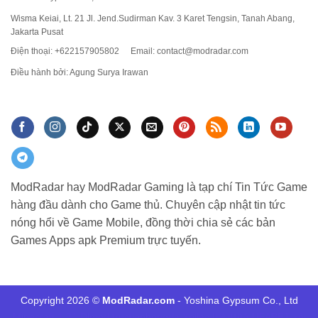
Wisma Keiai, Lt. 21 Jl. Jend.Sudirman Kav. 3 Karet Tengsin, Tanah Abang,
Jakarta Pusat
Điện thoại: +622157905802
Email:
contact@modradar.com
Điều hành bởi: Agung Surya Irawan
ModRadar hay ModRadar Gaming là tạp chí Tin Tức Game
hàng đầu dành cho Game thủ. Chuyên cập nhật tin tức
nóng hổi về Game Mobile, đồng thời chia sẻ các bản
Games Apps apk Premium trực tuyến.
Copyright 2026 ©
ModRadar.com
- Yoshina Gypsum Co., Ltd
Minecraft 1.21
Dlmod
tructiepbongda Xoilac
แทงบอล UFABET
xôi