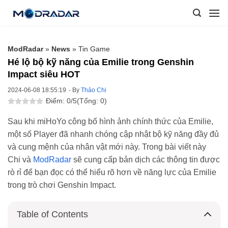
Skip
to
content
ModRadar
»
News
»
Tin Game
Hé lộ bộ kỹ năng của Emilie trong Genshin
Impact siêu HOT
2024-06-08 18:55:19
- By
Thảo Chi
Điểm: 0/5
(Tổng: 0)
Sau khi miHoYo công bố hình ảnh chính thức của Emilie,
một số Player đã nhanh chóng cập nhật bộ kỹ năng đầy đủ
và cung mệnh của nhân vật mới này. Trong bài viết này
Chi và
ModRadar
sẽ cung cấp bản dịch các thông tin được
rò rỉ để bạn đọc có thể hiểu rõ hơn về năng lực của Emilie
trong trò chơi Genshin Impact.
Table of Contents