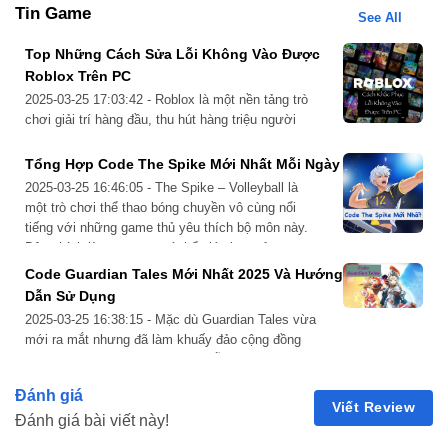
Tin Game
tăng hiệu quả sử dụng trong chiến đấu.
See All
Cung mệnh 4 (C4): Chiêu cuối mở rộng
Top Những Cách Sửa Lỗi Không Vào Được
Roblox Trên PC
Thời gian tồn tại của chiêu cuối kéo dài thêm 2 giây.
2025-03-25 17:03:42 - Roblox là một nền tảng trò
Kẻ địch có thể bị chọn làm mục tiêu mỗi 0.3 giây, tăng
chơi giải trí hàng đầu, thu hút hàng triệu người
khả năng gây sát thương liên tục.
dùng nhờ tính sáng tạo và đa dạng. Tuy nhiên,
không ít người chơi gặp phải tình trạng không thể
Tổng Hợp Code The Spike Mới Nhất Mỗi Ngày
truy cập Roblox trên PC, gây gián đoạn trải
2025-03-25 16:46:05 - The Spike – Volleyball là
nghiệm. Nếu bạn đang gặp…
một trò chơi thể thao bóng chuyền vô cùng nổi
tiếng với những game thủ yêu thích bộ môn này.
Đây chính là tựa game có thể giúp bạn xả stress
với bộ môn thể thao yêu thích mà không cần vận
Code Guardian Tales Mới Nhất 2025 Và Hướng
động ngoài trời…
Dẫn Sử Dụng
2025-03-25 16:38:15 - Mặc dù Guardian Tales vừa
mới ra mắt nhưng đã làm khuấy đảo cộng đồng
game thủ nhờ vào lối chơi hấp dẫn. Để trải nghiệm
của người chơi trở nên thú vị hơn, nhà phát hành
Đánh giá
Phân tích chi tiết cung mệnh và ảnh hưởng chiến lược của
game đã cập nhật thêm các mã giftcode để bạn có
Viết Review
Đánh giá bài viết này!
thể đổi…
Emilie