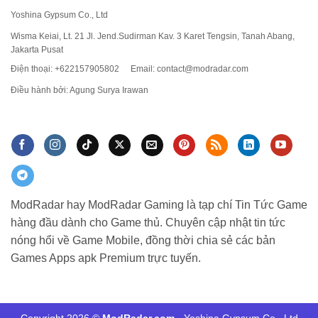
Yoshina Gypsum Co., Ltd
Wisma Keiai, Lt. 21 Jl. Jend.Sudirman Kav. 3 Karet Tengsin, Tanah Abang,
Jakarta Pusat
Điện thoại: +622157905802
Email:
contact@modradar.com
Điều hành bởi: Agung Surya Irawan
ModRadar hay ModRadar Gaming là tạp chí Tin Tức Game
hàng đầu dành cho Game thủ. Chuyên cập nhật tin tức
nóng hổi về Game Mobile, đồng thời chia sẻ các bản
Games Apps apk Premium trực tuyến.
Copyright 2026 ©
ModRadar.com
- Yoshina Gypsum Co., Ltd