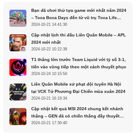
Valorant Việt Nam, mang đến những trải nghiệm mới mẻ
và đầy thách thức cho người chơi. Sự lan tỏa mạnh mẽ
Bạn đã chơi thử tựa game mới nhất năm 2024
này hứa hẹn sẽ tiếp tục thúc đẩy sự phát triển và nâng cao
– Toca Boca Days đến từ vũ trụ Toca Life
trình độ của cộng đồng game thủ Việt Nam trong thời gian
2024-10-21 14:41:30
World chưa ?
tới.
Cập nhật lịch thi đấu Liên Quân Mobile – APL
2024 mới nhất
2024-10-22 10:22:38
T1 thắng lớn trước Team Liquid với tỷ số 3-1,
tiến vào vòng tiếp theo một cách thuyết phục
2024-10-24 10:15:50
Liên Quân Mobile xử phạt đội tuyển Hà Nội
tại VCK Tứ Phương Đại Chiến mùa xuân 2024
2024-10-21 16:19:34
Streamer Việt Nam
Cập nhật kết quả MSI 2024 chung kết nhánh
thắng – GEN đã có chiến thắng đầy thuyết
2024-10-21 17:30:40
phục trước BLG
Từ khi ra mắt, Clove đã thực sự tạo nên một cơn sốt trong
cộng đồng Valorant toàn cầu. Sự kết hợp hoàn hảo giữa