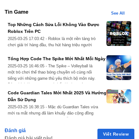
Tin Game
See All
Top Những Cách Sửa Lỗi Không Vào Được
Roblox Trên PC
2025-03-25 17:03:42 - Roblox là một nền tảng trò
Giải đấu VCT Madrid 2024
chơi giải trí hàng đầu, thu hút hàng triệu người
dùng nhờ tính sáng tạo và đa dạng. Tuy nhiên,
không ít người chơi gặp phải tình trạng không thể
Tổng Hợp Code The Spike Mới Nhất Mỗi Ngày
Sự lan tỏa của đặc vụ Clove tại Việt Nam
truy cập Roblox trên PC, gây gián đoạn trải
2025-03-25 16:46:05 - The Spike – Volleyball là
nghiệm. Nếu bạn đang gặp…
một trò chơi thể thao bóng chuyền vô cùng nổi
Tại Việt Nam, Clove đã nhanh chóng trở thành tâm điểm
tiếng với những game thủ yêu thích bộ môn này.
chú ý của cộng đồng Valorant, thu hút sự quan tâm và yêu
Đây chính là tựa game có thể giúp bạn xả stress
với bộ môn thể thao yêu thích mà không cần vận
thích của rất nhiều người chơi. Các giải đấu lớn nhỏ trong
Code Guardian Tales Mới Nhất 2025 Và Hướng
động ngoài trời…
Dẫn Sử Dụng
nước đều không thể thiếu sự góp mặt của Clove trong các
2025-03-25 16:38:15 - Mặc dù Guardian Tales vừa
phần pick chọn, chứng minh tầm ảnh hưởng và sức mạnh
mới ra mắt nhưng đã làm khuấy đảo cộng đồng
của nhân vật này.
game thủ nhờ vào lối chơi hấp dẫn. Để trải nghiệm
của người chơi trở nên thú vị hơn, nhà phát hành
Không chỉ trong các giải đấu chuyên nghiệp, Clove còn lan
Đánh giá
game đã cập nhật thêm các mã giftcode để bạn có
Viết Review
tỏa mạnh mẽ trong cộng đồng game thủ phổ thông. Các
Đánh giá bài viết này!
thể đổi…