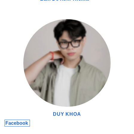
khán giả trực tiếp và online, Mimi đã thực hiện một pha xử
lý không tưởng, lật ngược tình thế của trận đấu trong giây
lát. Với kỹ năng điêu luyện và khả năng phản xạ nhanh
nhạy, tuyển thủ này đã biến một tình huống tưởng chừng
như vô vọng thành một chiến thắng vang dội, góp phần
khẳng định vị thế của Clove trong làng Valorant chuyên
nghiệp. Trận đấu này không chỉ là minh chứng cho tài
năng cá nhân của Mimi mà còn là biểu tượng cho sự bất
ngờ và kịch tính mà Clove mang lại cho các giải đấu, khiến
người hâm mộ không thể rời mắt và luôn mong chờ những
màn thể hiện xuất thần tiếp theo
DUY KHOA
Facebook