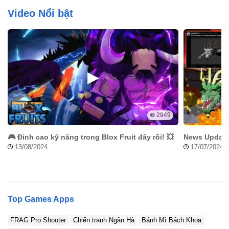
Video Nổi bật
2949
🎮 Đỉnh cao kỹ năng trong Blox Fruit đây rồi! 💥
News Update 
13/08/2024
17/07/2024
Top Games Apps
FRAG Pro Shooter
Chiến tranh Ngân Hà
Bánh Mì Bách Khoa