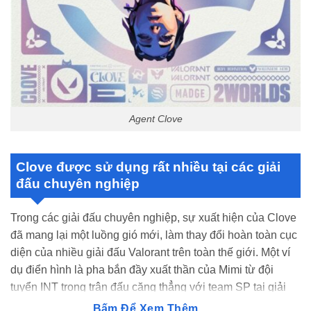
Agent Clove
Clove được sử dụng rất nhiều tại các giải
đấu chuyên nghiệp
Trong các giải đấu chuyên nghiệp, sự xuất hiện của Clove
đã mang lại một luồng gió mới, làm thay đổi hoàn toàn cục
diện của nhiều giải đấu Valorant trên toàn thế giới. Một ví
dụ điển hình là pha bắn đầy xuất thần của Mimi từ đội
tuyển INT trong trận đấu căng thẳng với team SP tại giải
VCT Masters Madrid. Trước sự chứng kiến của hàng triệu
Bấm Để Xem Thêm...