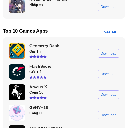
Nhập Vai
Download
Top 10 Games Apps
See All
Geometry Dash
Giải Trí
Download
FlashScore
Giải Trí
Download
Arceus X
Công Cụ
Download
GVNVH18
Công Cụ
Download