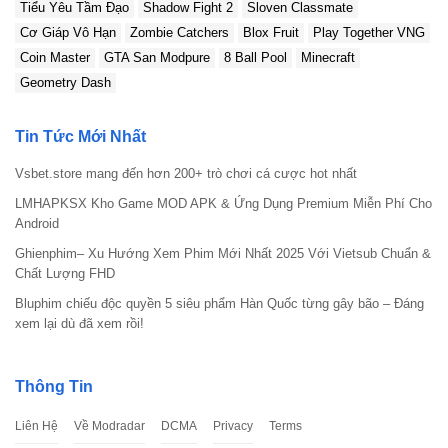
Tiểu Yêu Tầm Đạo
Shadow Fight 2
Sloven Classmate
Cơ Giáp Vô Hạn
Zombie Catchers
Blox Fruit
Play Together VNG
Coin Master
GTA San Modpure
8 Ball Pool
Minecraft
Geometry Dash
Tin Tức Mới Nhất
Vsbet.store mang đến hơn 200+ trò chơi cá cược hot nhất
LMHAPKSX Kho Game MOD APK & Ứng Dụng Premium Miễn Phí Cho
Android
Ghienphim– Xu Hướng Xem Phim Mới Nhất 2025 Với Vietsub Chuẩn &
Chất Lượng FHD
Bluphim chiếu độc quyền 5 siêu phẩm Hàn Quốc từng gây bão – Đáng
xem lại dù đã xem rồi!
Thông Tin
Liên Hệ
Về Modradar
DCMA
Privacy
Terms