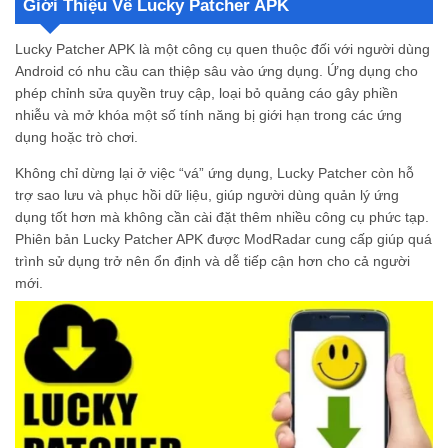
Giới Thiệu Về Lucky Patcher APK
Hướng dẫn cách sử dụng Lucky Patcher Apk
Tải ngay Lucky Patcher APK tại MODRADAR Miễn Phí
Lucky Patcher APK là một công cụ quen thuộc đối với người dùng
Lucky Patcher hỗ trợ những ngôn ngữ nào?
Android có nhu cầu can thiệp sâu vào ứng dụng. Ứng dụng cho
Tôi có thể sử dụng Lucky Patcher để mở khóa tất cả các ứng dụng trả phí không?
phép chỉnh sửa quyền truy cập, loại bỏ quảng cáo gây phiền
Tại sao tôi không thể cài đặt Lucky Patcher?
nhiễu và mở khóa một số tính năng bị giới hạn trong các ứng
dụng hoặc trò chơi.
Không chỉ dừng lại ở việc “vá” ứng dụng, Lucky Patcher còn hỗ
trợ sao lưu và phục hồi dữ liệu, giúp người dùng quản lý ứng
dụng tốt hơn mà không cần cài đặt thêm nhiều công cụ phức tạp.
Phiên bản Lucky Patcher APK được ModRadar cung cấp giúp quá
trình sử dụng trở nên ổn định và dễ tiếp cận hơn cho cả người
mới.