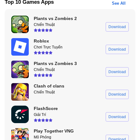
Top 10 Games Apps
See All
Plants vs Zombies 2
Chiến Thuật
Download
Roblox
Chơi Trực Tuyến
Download
Các tính năng trong Lucky Patcher APK
Plants vs Zombies 3
Chiến Thuật
Mở Khóa Một Số Tính Năng Trả Phí
Download
Với Lucky Patcher APK, người dùng có thể thử nghiệm và mở
Clash of clans
khóa một số tính năng bị giới hạn trong ứng dụng hoặc game,
Chiến Thuật
Download
giúp trải nghiệm đầy đủ hơn mà không cần thực hiện nhiều thao
tác phức tạp.
FlashScore
Giải Trí
Download
Sao Lưu Và Phục Hồi Dữ Liệu Ứng Dụng
Ứng dụng hỗ trợ sao lưu dữ liệu, tiến trình game và cài đặt quan
Play Together VNG
trọng. Khi đổi thiết bị hoặc cài đặt lại ứng dụng, bạn có thể phục
Mô Phỏng
Download