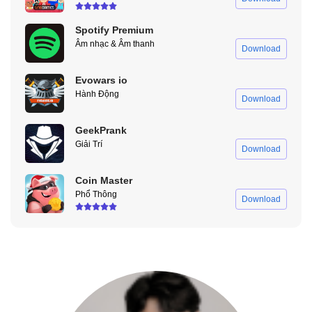
hồi nhanh chóng mà không lo mất dữ liệu.
Spotify Premium
Tùy Chỉnh Và Tối Ưu Ứng Dụng
Âm nhạc & Âm thanh
Download
Lucky Patcher cho phép chỉnh sửa cấu trúc ứng dụng ở mức cơ
bản, loại bỏ quảng cáo, thành phần không cần thiết và giúp ứng
Evowars io
Hành Động
dụng hoạt động gọn nhẹ hơn trên thiết bị cấu hình thấp.
Download
Hỗ Trợ Quản Lý Nhiều Tài Khoản
GeekPrank
Giải Trí
Download
Một số người dùng tận dụng Lucky Patcher để quản lý nhiều tài
khoản trong cùng một ứng dụng, giúp chuyển đổi linh hoạt mà
Coin Master
không cần đăng xuất liên tục, đặc biệt hữu ích với game và app
Phổ Thông
mạng xã hội.
Download
Ngoài ra,
Fluxus
,
Delta X
là 2 ứng dụng tương tự như
Lucky
Patcher Mod
rất đáng để trải nghiệm!
Các Tính Năng MOD Trong Lucky Patcher APK
Phiên bản Lucky Patcher Mod được nhiều người lựa chọn nhờ
mở rộng khả năng sử dụng so với bản thường: