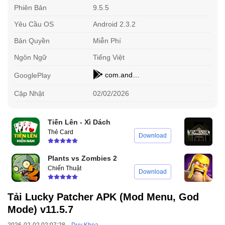
Phiên Bản
9.5.5
Yêu Cầu OS
Android 2.3.2
Bản Quyền
Miễn Phí
Ngôn Ngữ
Tiếng Việt
com.android.vending.billing.InAppBillingService.CRAC
GooglePlay
Cập Nhật
02/02/2026
Tiến Lên - Xì Dách
T
Thẻ Card
P
Download
Plants vs Zombies 2
C
Chiến Thuật
C
Download
Tải Lucky Patcher APK (Mod Menu, God
Mode) v11.5.7