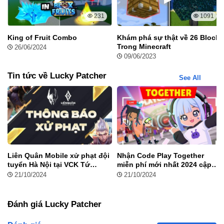
Bước 3
: Mở Lucky Patcher Mod và bắt đầu tùy chỉnh ứng dụng.
231
1091
King of Fruit Combo
Khám phá sự thật về 26 Block
Trong Minecraft
26/06/2024
09/06/2023
Tin tức về Lucky Patcher
See All
Liên Quân Mobile xử phạt đội
Nhận Code Play Together
tuyển Hà Nội tại VCK Tứ
miễn phí mới nhất 2024 cập
Phương Đại Chiến mùa xuân
nhật liên tục
21/10/2024
21/10/2024
2024
Đánh giá Lucky Patcher