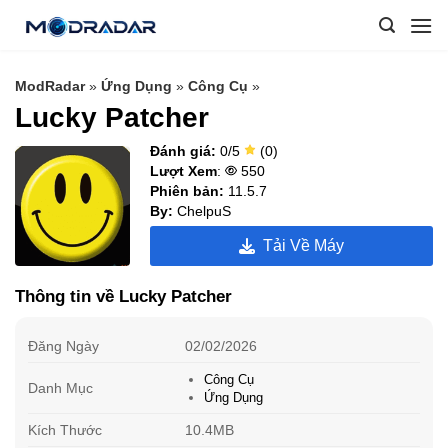
Skip
to
content
ModRadar
»
Ứng Dụng
»
Công Cụ
»
Lucky Patcher
Đánh giá:
0/5
(0)
Lượt Xem
:
550
Phiên bản:
11.5.7
By:
ChelpuS
Tải Về Máy
Thông tin về Lucky Patcher
Đăng Ngày
02/02/2026
Công Cụ
Danh Mục
Ứng Dụng
Kích Thước
10.4MB