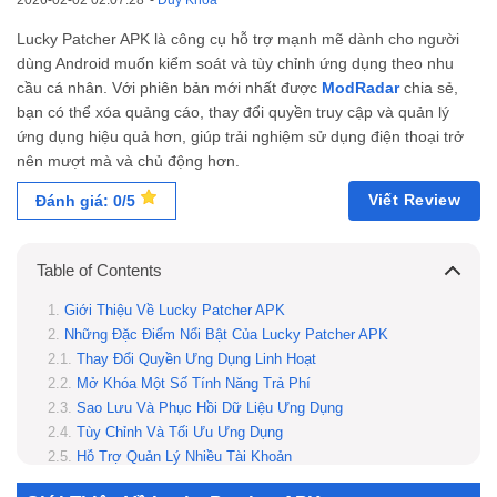
2026-02-02 02:07:28
-
Duy Khoa
Lucky Patcher APK là công cụ hỗ trợ mạnh mẽ dành cho người
dùng Android muốn kiểm soát và tùy chỉnh ứng dụng theo nhu
cầu cá nhân. Với phiên bản mới nhất được
ModRadar
chia sẻ,
bạn có thể xóa quảng cáo, thay đổi quyền truy cập và quản lý
ứng dụng hiệu quả hơn, giúp trải nghiệm sử dụng điện thoại trở
nên mượt mà và chủ động hơn.
Viết Review
Đánh giá: 0/5
Table of Contents
Giới Thiệu Về Lucky Patcher APK
Những Đặc Điểm Nổi Bật Của Lucky Patcher APK
Thay Đổi Quyền Ứng Dụng Linh Hoạt
Mở Khóa Một Số Tính Năng Trả Phí
Sao Lưu Và Phục Hồi Dữ Liệu Ứng Dụng
Tùy Chỉnh Và Tối Ưu Ứng Dụng
Hỗ Trợ Quản Lý Nhiều Tài Khoản
Các Tính Năng MOD Trong Lucky Patcher APK