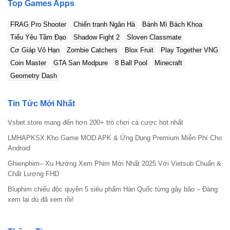
Top Games Apps
FRAG Pro Shooter
Chiến tranh Ngân Hà
Bánh Mì Bách Khoa
Tiểu Yêu Tầm Đạo
Shadow Fight 2
Sloven Classmate
Cơ Giáp Vô Hạn
Zombie Catchers
Blox Fruit
Play Together VNG
Coin Master
GTA San Modpure
8 Ball Pool
Minecraft
Geometry Dash
Tin Tức Mới Nhất
Vsbet.store mang đến hơn 200+ trò chơi cá cược hot nhất
LMHAPKSX Kho Game MOD APK & Ứng Dụng Premium Miễn Phí Cho
Android
Ghienphim– Xu Hướng Xem Phim Mới Nhất 2025 Với Vietsub Chuẩn &
Chất Lượng FHD
Bluphim chiếu độc quyền 5 siêu phẩm Hàn Quốc từng gây bão – Đáng
xem lại dù đã xem rồi!