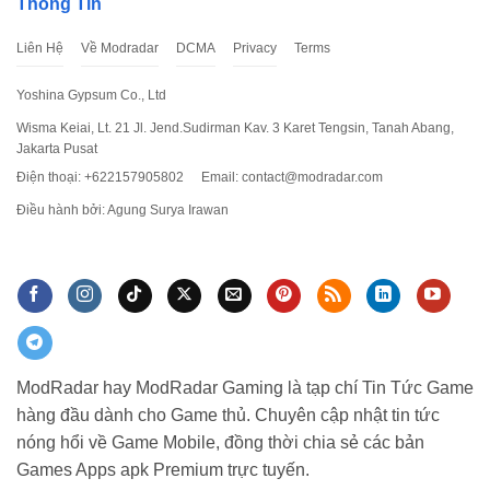
Thông Tin
Liên Hệ
Về Modradar
DCMA
Privacy
Terms
Yoshina Gypsum Co., Ltd
Wisma Keiai, Lt. 21 Jl. Jend.Sudirman Kav. 3 Karet Tengsin, Tanah Abang,
Jakarta Pusat
Điện thoại: +622157905802
Email:
contact@modradar.com
Điều hành bởi: Agung Surya Irawan
ModRadar hay ModRadar Gaming là tạp chí Tin Tức Game
hàng đầu dành cho Game thủ. Chuyên cập nhật tin tức
nóng hổi về Game Mobile, đồng thời chia sẻ các bản
Games Apps apk Premium trực tuyến.