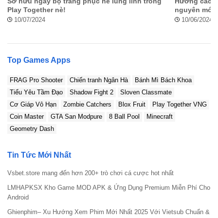
Sở hữu ngay bộ trang phục hè lung linh trong
Hướng cách H
Play Together nè!
nguyên mới 
Có tin tưởng được ModRadar khi tải game qua link trên
10/07/2024
10/06/2024
web này không?
Top Games Apps
FRAG Pro Shooter
Chiến tranh Ngân Hà
Bánh Mì Bách Khoa
Tiểu Yêu Tầm Đạo
Shadow Fight 2
Sloven Classmate
Cơ Giáp Vô Hạn
Zombie Catchers
Blox Fruit
Play Together VNG
Coin Master
GTA San Modpure
8 Ball Pool
Minecraft
Geometry Dash
Tin Tức Mới Nhất
Vsbet.store mang đến hơn 200+ trò chơi cá cược hot nhất
LMHAPKSX Kho Game MOD APK & Ứng Dụng Premium Miễn Phí Cho
Android
Ghienphim– Xu Hướng Xem Phim Mới Nhất 2025 Với Vietsub Chuẩn &