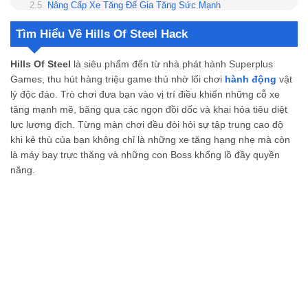
Nâng Cấp Xe Tăng Để Gia Tăng Sức Mạnh
Nhiều Chế Độ Chơi Hấp Dẫn Và Đầy Thử Thách
Tìm Hiểu Về Hills Of Steel Hack
Bứt Phá Sức Mạnh Với Các Tính Năng Nâng Cao Của Hills Of Steel Hack
Kỹ Thuật Chơi Game Đỉnh Cao Để Giành Chiến Thắng
Hills Of Steel
là siêu phẩm đến từ nhà phát hành Superplus
Trở Thành Vua Xe Tăng Cùng Hills Of Steel Hack Tại MODRADAR
Games, thu hút hàng triệu game thủ nhờ lối chơi
hành động
vật
Tính năng hack Hills of steel là gì?
lý độc đáo. Trò chơi đưa bạn vào vị trí điều khiển những cỗ xe
Hills of steel hack có hỗ trợ nhiều ngôn ngữ không?
tăng mạnh mẽ, băng qua các ngọn đồi dốc và khai hỏa tiêu diệt
Có tin tưởng được ModRadar khi tải game qua link trên web này không?
lực lượng địch. Từng màn chơi đều đòi hỏi sự tập trung cao độ
khi kẻ thù của bạn không chỉ là những xe tăng hạng nhẹ mà còn
là máy bay trực thăng và những con Boss khổng lồ đầy quyền
năng.