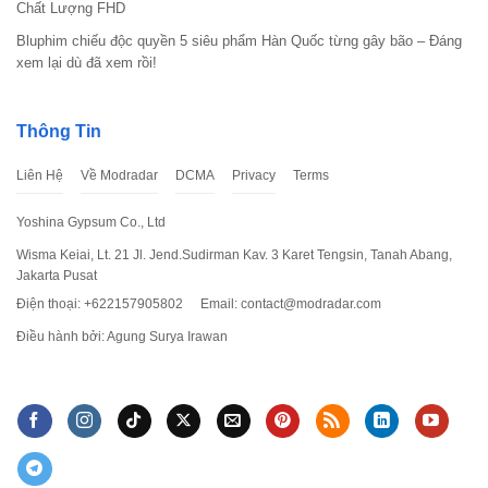
Chất Lượng FHD
Bluphim chiếu độc quyền 5 siêu phẩm Hàn Quốc từng gây bão – Đáng
xem lại dù đã xem rồi!
Thông Tin
Liên Hệ
Về Modradar
DCMA
Privacy
Terms
Yoshina Gypsum Co., Ltd
Wisma Keiai, Lt. 21 Jl. Jend.Sudirman Kav. 3 Karet Tengsin, Tanah Abang,
Jakarta Pusat
Điện thoại: +622157905802
Email:
contact@modradar.com
Điều hành bởi: Agung Surya Irawan