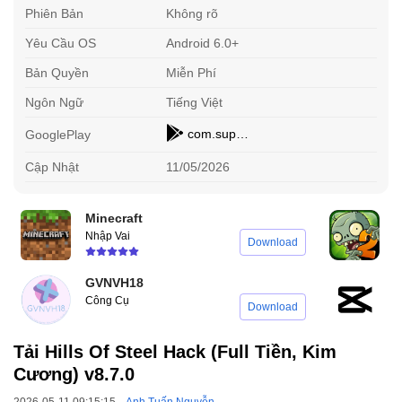
Phiên Bản
Không rõ
Yêu Cầu OS
Android 6.0+
Bản Quyền
Miễn Phí
Ngôn Ngữ
Tiếng Việt
com.superplusgames.hosandroid
GooglePlay
Cập Nhật
11/05/2026
Minecraft
P
Nhập Vai
C
Download
GVNVH18
C
Công Cụ
C
Download
Tải Hills Of Steel Hack (Full Tiền, Kim
Cương) v8.7.0