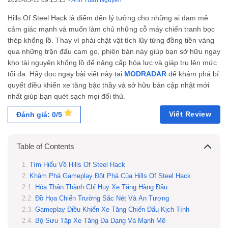
2026-05-11 09:15:15
-
Anh Tuấn Nguyễn
Hills Of Steel Hack là điểm đến lý tưởng cho những ai đam mê
cảm giác mạnh và muốn làm chủ những cỗ máy chiến tranh bọc
thép khổng lồ. Thay vì phải chật vật tích lũy từng đồng tiền vàng
qua những trận đấu cam go, phiên bản này giúp bạn sở hữu ngay
kho tài nguyên khổng lồ để nâng cấp hỏa lực và giáp trụ lên mức
tối đa. Hãy đọc ngay bài viết này tại
MODRADAR
để khám phá bí
quyết điều khiển xe tăng bậc thầy và sở hữu bản cập nhật mới
nhất giúp bạn quét sạch mọi đối thủ.
Viết Review
Đánh giá: 0/5
Table of Contents
Tìm Hiểu Về Hills Of Steel Hack
Khám Phá Gameplay Đột Phá Của Hills Of Steel Hack
Hóa Thân Thành Chỉ Huy Xe Tăng Hàng Đầu
Đồ Họa Chiến Trường Sắc Nét Và Ấn Tượng
Gameplay Điều Khiển Xe Tăng Chiến Đấu Kịch Tính
Bộ Sưu Tập Xe Tăng Đa Dạng Và Mạnh Mẽ