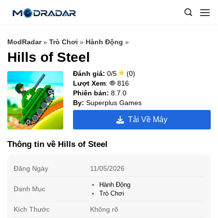
Skip
to
content
ModRadar
»
Trò Chơi
»
Hành Động
»
Hills of Steel
Đánh giá:
0/5
(0)
Lượt Xem
:
816
Phiên bản:
8.7.0
By:
Superplus Games
Tải Về Máy
Thông tin về Hills of Steel
Đăng Ngày
11/05/2026
Hành Động
Danh Mục
Trò Chơi
Kích Thước
Không rõ