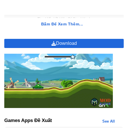
Tìm Hiểu Về Hills Of Steel Hack
Bấm Để Xem Thêm...
Phiên bản Hills Of Steel Hack tại MODRADAR là giải pháp hoàn
hảo giúp game thủ giải quyết vấn đề thiếu hụt kinh phí nâng cấp.
Download
Với Hills Of Steel Hack full tiền và kim cương, bạn không còn phải
đắn đo khi muốn sở hữu những chiến xa huyền thoại như Titan,
Joker hay Phoenix. Bản hack này cung cấp quyền truy cập vào
kho vũ khí tối tân và hệ thống nâng cấp tối đa ngay từ giai đoạn
khởi đầu.
Khám Phá Gameplay Đột Phá Của Hills Of Steel
Hack
Để giành chiến thắng trong những trận đấu súng nghẹt thở,
người chơi cần nắm vững các cơ chế vận hành cốt lõi sau đây:
Hóa Thân Thành Chỉ Huy Xe Tăng Hàng Đầu
Games Apps Đề Xuất
See All