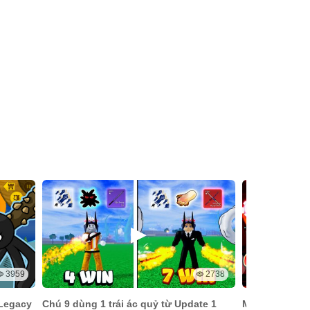
3959
2738
 Legacy
Chú 9 dùng 1 trái ác quỷ từ Update 1
Map Ngày Tết 