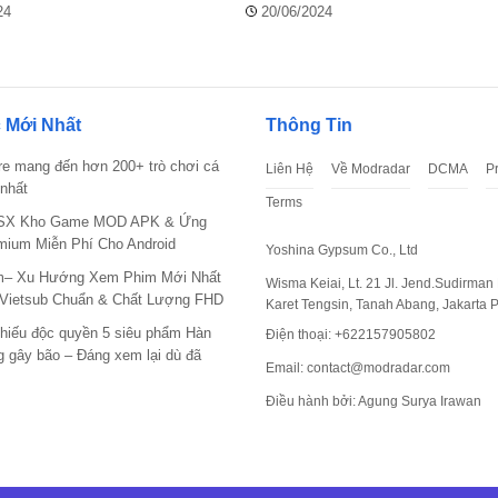
24
20/06/2024
 Mới Nhất
Thông Tin
re mang đến hơn 200+ trò chơi cá
Liên Hệ
Về Modradar
DCMA
P
nhất
Terms
X Kho Game MOD APK & Ứng
mium Miễn Phí Cho Android
Yoshina Gypsum Co., Ltd
m– Xu Hướng Xem Phim Mới Nhất
Wisma Keiai, Lt. 21 Jl. Jend.Sudirman 
 Vietsub Chuẩn & Chất Lượng FHD
Karet Tengsin, Tanah Abang, Jakarta 
hiếu độc quyền 5 siêu phẩm Hàn
Điện thoại: +622157905802
 gây bão – Đáng xem lại dù đã
Email:
contact@modradar.com
Điều hành bởi: Agung Surya Irawan