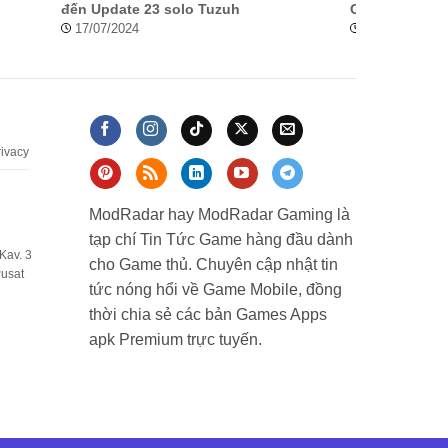
đến Update 23 solo Tuzuh
GEOMETRY D
17/07/2024
09/06/2024
rivacy
ModRadar hay ModRadar Gaming là
tạp chí Tin Tức Game hàng đầu dành
Kav. 3
cho Game thủ. Chuyên cập nhật tin
Pusat
tức nóng hổi về Game Mobile, đồng
thời chia sẻ các bản Games Apps
apk Premium trực tuyến.