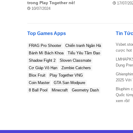
trong Play Together nè!
17/07/20
10/07/2024
Top Games Apps
Tin Tức
Vsbet.sto
FRAG Pro Shooter
Chiến tranh Ngân Hà
cược hot 
Bánh Mì Bách Khoa
Tiểu Yêu Tầm Đạo
LMHAPKS
Shadow Fight 2
Sloven Classmate
Dụng Pre
Cơ Giáp Vô Hạn
Zombie Catchers
Ghienphi
Blox Fruit
Play Together VNG
2025 Với
Coin Master
GTA San Modpure
Bluphim c
8 Ball Pool
Minecraft
Geometry Dash
Quốc từng
xem rồi!