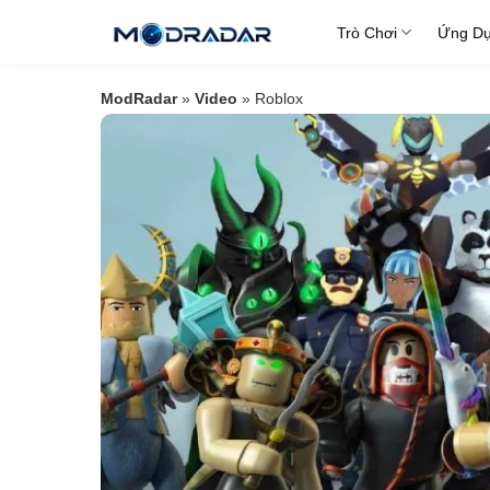
Skip
Trò Chơi
Ứng D
to
content
ModRadar
»
Video
»
Roblox