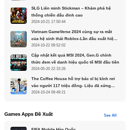
SLG Liên minh Stickman – Khám phá hệ
thống chiến đấu đỉnh cao
2024-10-21 17:50:44
Vietnam GameVerse 2024 cùng sự ra mắt
của hệ sinh thái Roblox-Lần đầu xuất hiện
2024-10-22 09:52:02
tại Việt Nam
Cập nhật kết quả MSI 2024, Gen.G chính
thức đem về danh hiệu quốc tế MSI đầu tiên
2024-05-20 22:33:26
The Coffee House hỗ trợ bác sĩ bị kính rơi
vào người 117 triệu đồng- Liệu đã xứng
2024-10-24 09:49:21
đáng?
Games Apps Đề Xuất
See All
FIFA Mobile Hàn Quốc