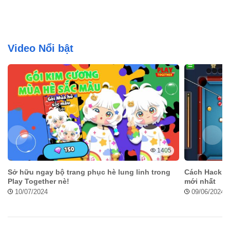
Video Nổi bật
1405
Sở hữu ngay bộ trang phục hè lung linh trong
Cách Hack 8 
Play Together nè!
mới nhất
10/07/2024
09/06/2024