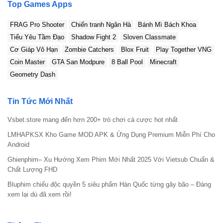
Top Games Apps
FRAG Pro Shooter
Chiến tranh Ngân Hà
Bánh Mì Bách Khoa
Tiểu Yêu Tầm Đạo
Shadow Fight 2
Sloven Classmate
Cơ Giáp Vô Hạn
Zombie Catchers
Blox Fruit
Play Together VNG
Coin Master
GTA San Modpure
8 Ball Pool
Minecraft
Geometry Dash
Tin Tức Mới Nhất
Vsbet.store mang đến hơn 200+ trò chơi cá cược hot nhất
LMHAPKSX Kho Game MOD APK & Ứng Dụng Premium Miễn Phí Cho
Android
Ghienphim– Xu Hướng Xem Phim Mới Nhất 2025 Với Vietsub Chuẩn &
Chất Lượng FHD
Bluphim chiếu độc quyền 5 siêu phẩm Hàn Quốc từng gây bão – Đáng
xem lại dù đã xem rồi!