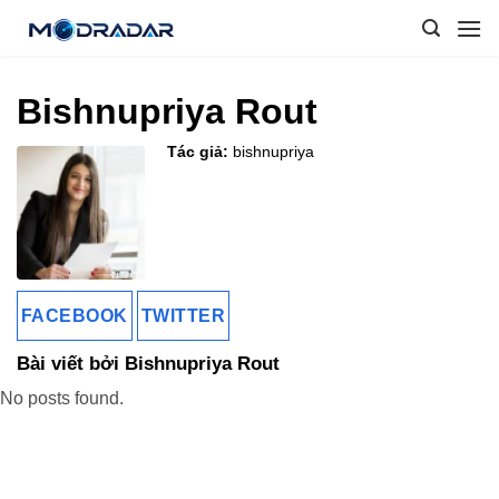
Skip
to
content
Bishnupriya Rout
Tác giả:
bishnupriya
FACEBOOK
TWITTER
Bài viết bởi Bishnupriya Rout
No posts found.