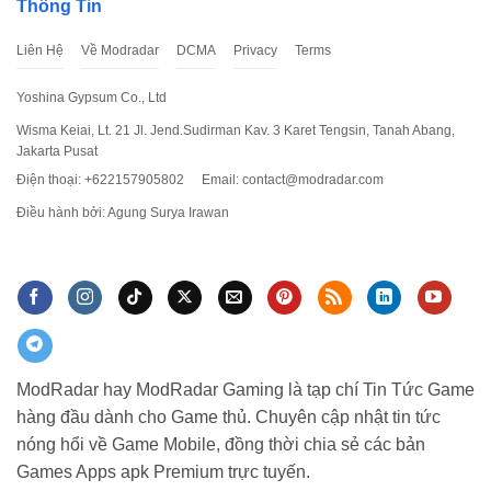
Thông Tin
Liên Hệ
Về Modradar
DCMA
Privacy
Terms
Yoshina Gypsum Co., Ltd
Wisma Keiai, Lt. 21 Jl. Jend.Sudirman Kav. 3 Karet Tengsin, Tanah Abang,
Jakarta Pusat
Điện thoại: +622157905802
Email:
contact@modradar.com
Điều hành bởi: Agung Surya Irawan
ModRadar hay ModRadar Gaming là tạp chí Tin Tức Game
hàng đầu dành cho Game thủ. Chuyên cập nhật tin tức
nóng hổi về Game Mobile, đồng thời chia sẻ các bản
Games Apps apk Premium trực tuyến.