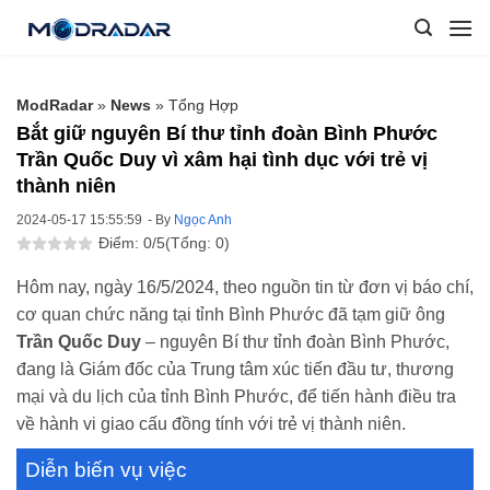
Skip
to
content
ModRadar
»
News
»
Tổng Hợp
Bắt giữ nguyên Bí thư tỉnh đoàn Bình Phước
Trần Quốc Duy vì xâm hại tình dục với trẻ vị
thành niên
2024-05-17 15:55:59
- By
Ngọc Anh
Điểm: 0/5
(Tổng: 0)
Hôm nay, ngày 16/5/2024, theo nguồn tin từ đơn vị
báo chí,
cơ quan chức năng tại tỉnh Bình Phước đã tạm giữ ông
Trần Quốc Duy
– nguyên Bí thư tỉnh đoàn Bình Phước,
đang là Giám đốc của Trung tâm xúc tiến đầu tư, thương
mại và du lịch của tỉnh Bình Phước, để tiến hành điều tra
về hành vi giao cấu đồng tính với trẻ vị thành niên.
Diễn biến vụ việc