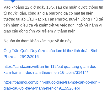
Vào khoảng 22 giờ ngày 15/5, sau khi nhận được thông tin
từ người dân, công an địa phương đã có mặt tại hiện
trường tại ấp Cầu Rạt, xã Tân Phước, huyện Đồng Phú để
tiến hành điều tra và khám xét vụ việc nghi ngờ về hành vi
giao cấu đồng tính với trẻ em vị thành niên.
Nguồn tin tham khảo xác thực về tin này:
Ông Trần Quốc Duy được bầu làm bí thư tỉnh đoàn Bình
Phước – 26/12/2016
https://cand.com.vn/Ban-tin-113/bat-qua-tang-giam-doc-
xam-hai-tinh-duc-nam-thieu-nien-16-tuoi-i731414/
https://baomoi.com/binh-phuoc-dieu-tra-mot-can-bo-nghi-
giao-cau-voi-tre-vi-thanh-nien-c49115528.epi