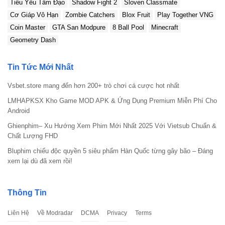
Tiểu Yêu Tầm Đạo
Shadow Fight 2
Sloven Classmate
Cơ Giáp Vô Hạn
Zombie Catchers
Blox Fruit
Play Together VNG
Coin Master
GTA San Modpure
8 Ball Pool
Minecraft
Geometry Dash
Tin Tức Mới Nhất
Vsbet.store mang đến hơn 200+ trò chơi cá cược hot nhất
LMHAPKSX Kho Game MOD APK & Ứng Dụng Premium Miễn Phí Cho
Android
Ghienphim– Xu Hướng Xem Phim Mới Nhất 2025 Với Vietsub Chuẩn &
Chất Lượng FHD
Bluphim chiếu độc quyền 5 siêu phẩm Hàn Quốc từng gây bão – Đáng
xem lại dù đã xem rồi!
Thông Tin
Liên Hệ
Về Modradar
DCMA
Privacy
Terms