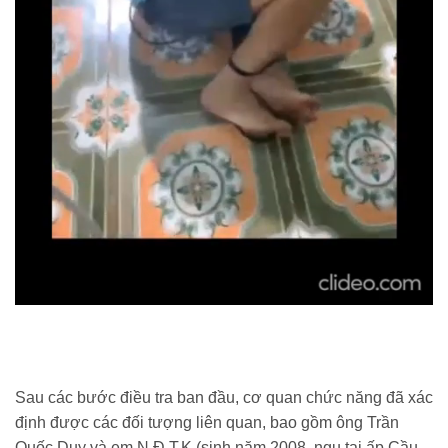
Sau các bước điều tra ban đầu, cơ quan chức năng đã xác
định được các đối tượng liên quan, bao gồm ông Trần
Quốc Duy và em N.Đ.T.K (sinh năm 2008, ngụ tại ấp Cầu