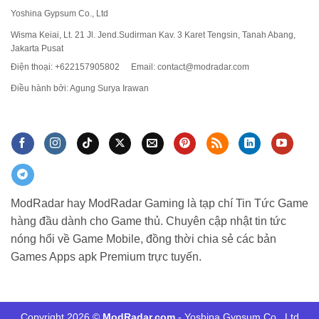
Yoshina Gypsum Co., Ltd
Wisma Keiai, Lt. 21 Jl. Jend.Sudirman Kav. 3 Karet Tengsin, Tanah Abang,
Jakarta Pusat
Điện thoại: +622157905802
Email:
contact@modradar.com
Điều hành bởi: Agung Surya Irawan
ModRadar hay ModRadar Gaming là tạp chí Tin Tức Game
hàng đầu dành cho Game thủ. Chuyên cập nhật tin tức
nóng hổi về Game Mobile, đồng thời chia sẻ các bản
Games Apps apk Premium trực tuyến.
Copyright 2026 ©
ModRadar.com
- Yoshina Gypsum Co., Ltd