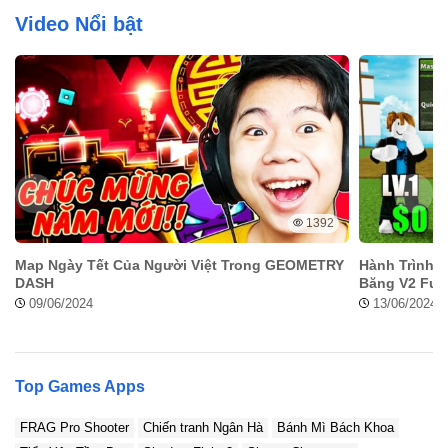
Video Nổi bật
1392
Map Ngày Tết Của Người Việt Trong GEOMETRY
Hành Trình C
DASH
Băng V2 Full
09/06/2024
13/06/2024
Top Games Apps
FRAG Pro Shooter
Chiến tranh Ngân Hà
Bánh Mì Bách Khoa