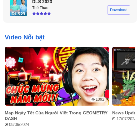
DLS 2023
Thể Thao
Download
Video Nổi bật
1392
Map Ngày Tết Của Người Việt Trong GEOMETRY
News Update 
DASH
17/07/2024
09/06/2024