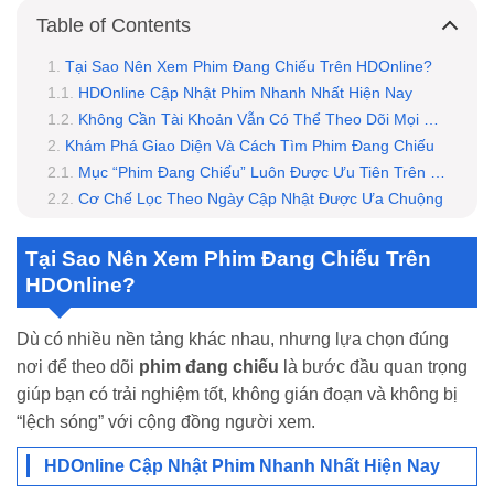
Table of Contents
Tại Sao Nên Xem Phim Đang Chiếu Trên HDOnline?
HDOnline Cập Nhật Phim Nhanh Nhất Hiện Nay
Không Cần Tài Khoản Vẫn Có Thể Theo Dõi Mọi Thứ
Khám Phá Giao Diện Và Cách Tìm Phim Đang Chiếu
Mục “Phim Đang Chiếu” Luôn Được Ưu Tiên Trên Trang Chủ
Cơ Chế Lọc Theo Ngày Cập Nhật Được Ưa Chuộng
Những Loại Phim Đang Chiếu Gây Sốt Trên HDOnline
Phim Hàn Quốc Dài Tập: Tăng Trưởng Mỗi Tuần
Tại Sao Nên Xem Phim Đang Chiếu Trên
Phim Truyền Hình Việt: Khán Giả Trở Lại Với Thị Trường Nội
HDOnline?
Cách Theo Dõi Phim Đang Chiếu Hiệu Quả Trên HDOnline
Bật Thông Báo Tự Động Khi Có Tập Mới
Dù có nhiều nền tảng khác nhau, nhưng lựa chọn đúng
Sử Dụng Chế Độ Ghim Lịch Chiếu
nơi để theo dõi
phim đang chiếu
là bước đầu quan trọng
Những Tính Năng Được Fan Cứng Phim Đang Chiếu Ưa Thích
giúp bạn có trải nghiệm tốt, không gián đoạn và không bị
Đánh Giá Theo Tập – Không Chỉ Theo Phim
“lệch sóng” với cộng đồng người xem.
Gợi Ý Phim Tương Tự Dựa Trên Thời Gian Xem
Kết luận
HDOnline Cập Nhật Phim Nhanh Nhất Hiện Nay