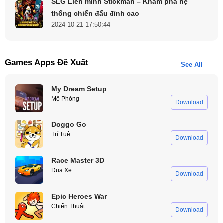
SLG Liên minh Stickman – Khám phá hệ
thống chiến đấu đỉnh cao
Tính năng nên biết khi xem phim đang chiếu tại HDOnline
2024-10-21 17:50:44
Kết luận
Games Apps Đề Xuất
See All
Dù bạn là người xem lâu năm hay chỉ mới nhập cuộc,
My Dream Setup
phim đang chiếu
trên
hdonline.me
luôn có sức hút riêng
Mô Phỏng
nhờ tốc độ cập nhật nhanh, trải nghiệm xem mượt mà và
Download
cộng đồng tương tác sôi động. Hãy tận dụng tối đa các tính
Doggo Go
năng, hiểu rõ nhịp phát sóng và bắt đầu hành trình thưởng
Trí Tuệ
Download
thức phim đúng gu – ngay từ hôm nay.
Race Master 3D
Đua Xe
Download
Epic Heroes War
Chiến Thuật
Download