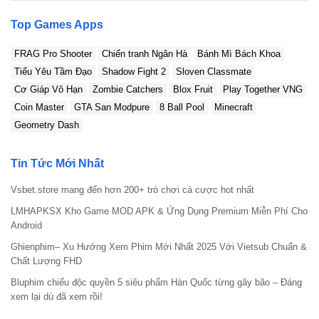
Top Games Apps
FRAG Pro Shooter
Chiến tranh Ngân Hà
Bánh Mì Bách Khoa
Tiểu Yêu Tầm Đạo
Shadow Fight 2
Sloven Classmate
Cơ Giáp Vô Hạn
Zombie Catchers
Blox Fruit
Play Together VNG
Coin Master
GTA San Modpure
8 Ball Pool
Minecraft
Geometry Dash
Tin Tức Mới Nhất
Vsbet.store mang đến hơn 200+ trò chơi cá cược hot nhất
LMHAPKSX Kho Game MOD APK & Ứng Dụng Premium Miễn Phí Cho
Android
Ghienphim– Xu Hướng Xem Phim Mới Nhất 2025 Với Vietsub Chuẩn &
Chất Lượng FHD
Bluphim chiếu độc quyền 5 siêu phẩm Hàn Quốc từng gây bão – Đáng
xem lại dù đã xem rồi!