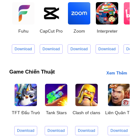
Fuhu
CapCut Pro
Zoom
Interpreter
Bilibi
Download
Download
Download
Download
Downl
Game Chiến Thuật
Xem Thêm
TFT Đấu Trường Chân Lý
Tank Stars
Clash of clans
Liên Quân Thử 
Download
Download
Download
Download