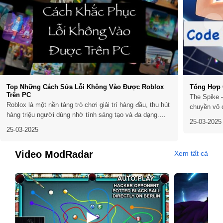
Top Những Cách Sửa Lỗi Không Vào Được Roblox
Tổng Hợp 
Trên PC
The Spike –
Roblox là một nền tảng trò chơi giải trí hàng đầu, thu hút
chuyền vô 
hàng triệu người dùng nhờ tính sáng tạo và đa dạng.
bộ môn này
25-03-2025
Tuy nhiên, không ít người chơi gặp phải tình trạng không
stress với
25-03-2025
thể truy cập Roblox trên PC, gây gián đoạn trải nghiệm.
động ngoài 
Nếu bạn đang gặp vấn đề này, đừng lo...
Video ModRadar
Xem tất cả