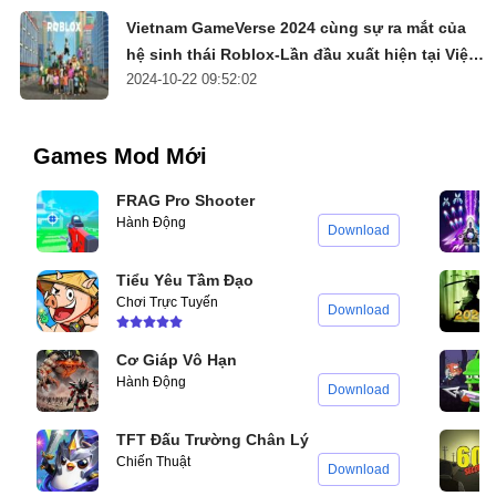
Vietnam GameVerse 2024 cùng sự ra mắt của
hệ sinh thái Roblox-Lần đầu xuất hiện tại Việt
2024-10-22 09:52:02
Nam
Games Mod Mới
FRAG Pro Shooter
Hành Động
Download
Tiểu Yêu Tầm Đạo
Chơi Trực Tuyến
Download
Cơ Giáp Vô Hạn
Hành Động
Download
TFT Đấu Trường Chân Lý
Chiến Thuật
Download