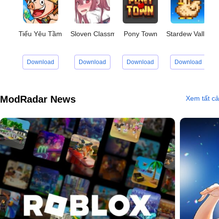
Tiểu Yêu Tầm Đạo
Sloven Classmate
Pony Town
Stardew Valley
Download
Download
Download
Download
ModRadar News
Xem tất cả