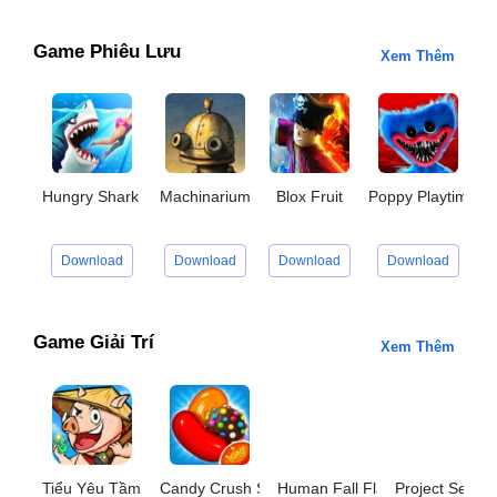
Game Phiêu Lưu
Xem Thêm
Hungry Shark World
Machinarium
Blox Fruit
Poppy Playtime C
G
Download
Download
Download
Download
Game Giải Trí
Xem Thêm
Tiểu Yêu Tầm Đạo
Candy Crush Saga
Human Fall Flat
Project Sekai