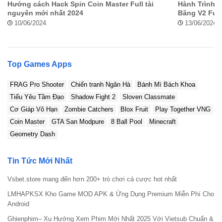
Hướng cách Hack Spin Coin Master Full tài
Hành Trình C
nguyên mới nhất 2024
Băng V2 Full
10/06/2024
13/06/2024
Top Games Apps
FRAG Pro Shooter
Chiến tranh Ngân Hà
Bánh Mì Bách Khoa
Tiểu Yêu Tầm Đạo
Shadow Fight 2
Sloven Classmate
Cơ Giáp Vô Hạn
Zombie Catchers
Blox Fruit
Play Together VNG
Coin Master
GTA San Modpure
8 Ball Pool
Minecraft
Geometry Dash
Tin Tức Mới Nhất
Vsbet.store mang đến hơn 200+ trò chơi cá cược hot nhất
LMHAPKSX Kho Game MOD APK & Ứng Dụng Premium Miễn Phí Cho
Android
Ghienphim– Xu Hướng Xem Phim Mới Nhất 2025 Với Vietsub Chuẩn &