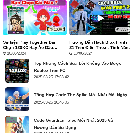
1036
5337
Sự kiện Play Together Bạn
Hướng Dẫn Hack Blox Fruits
Chọn 120KC Hay Áo Dâu
21 Trên Điện Thoại: Tính Năng
Hoodie Miễn Phí
Vip, Auto Farm, Tộc V4
10/06/2024
10/06/2024
Top Những Cách Sửa Lỗi Không Vào Được
Roblox Trên PC
2025-03-25 17:03:42
Tổng Hợp Code The Spike Mới Nhất Mỗi Ngày
2025-03-25 16:46:05
Code Guardian Tales Mới Nhất 2025 Và
Hướng Dẫn Sử Dụng