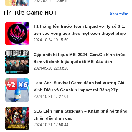
2025-03-25 16:38:15
Tin Tức Game HOT
Xem thêm
T1 thắng lớn trước Team Liquid với tỷ số 3-1,
tiến vào vòng tiếp theo một cách thuyết phục
2024-10-24 10:15:50
Cập nhật kết quả MSI 2024, Gen.G chính thức
đem về danh hiệu quốc tế MSI đầu tiên
2024-05-20 22:33:26
Last War: Survival Game đánh bại Vương Giả
Vinh Diệu và Genshin Impact tại Bảng Xếp
2024-10-21 17:27:04
Hạng
SLG Liên minh Stickman – Khám phá hệ thống
chiến đấu đỉnh cao
2024-10-21 17:50:44