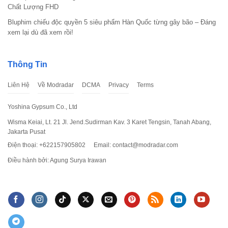
Chất Lượng FHD
Bluphim chiếu độc quyền 5 siêu phẩm Hàn Quốc từng gây bão – Đáng
xem lại dù đã xem rồi!
Thông Tin
Liên Hệ
Về Modradar
DCMA
Privacy
Terms
Yoshina Gypsum Co., Ltd
Wisma Keiai, Lt. 21 Jl. Jend.Sudirman Kav. 3 Karet Tengsin, Tanah Abang,
Jakarta Pusat
Điện thoại: +622157905802
Email:
contact@modradar.com
Điều hành bởi: Agung Surya Irawan