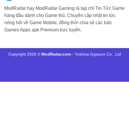
ModRadar hay ModRadar Gaming là tạp chí Tin Tức Game
hàng đầu dành cho Game thủ. Chuyên cập nhật tin tức
nóng hổi về Game Mobile, đồng thời chia sẻ các bản
Games Apps apk Premium trực tuyến.
Copyright 2026 ©
ModRadar.com
- Yoshina Gypsum Co., Ltd
Minecraft 1.21
Dlmod
tructiepbongda Xoilac
แทงบอล UFABET
xôi
lạc tv
FUN88
xôi lạc tv
kqbd
trực tiếp bóng đá cakhia
90p trực tiếp
bóng đá
xoilac link
hq88
ฟัน88
xoilac link