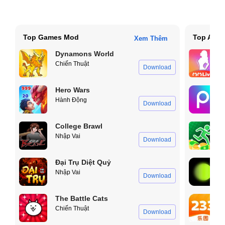
Top Games Mod
Top App
Xem Thêm
Dynamons World
Chiến Thuật
Download
Hero Wars
Hành Động
Download
College Brawl
Nhập Vai
Download
Đại Trụ Diệt Quỷ
Nhập Vai
Download
The Battle Cats
Chiến Thuật
Download