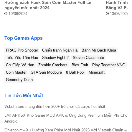
Hướng cách Hack Spin Coin Master Full tài
Hành Trình C
nguyên mới nhất 2024
Băng V2 Full
10/06/2024
13/06/2024
Top Games Apps
FRAG Pro Shooter
Chiến tranh Ngân Hà
Bánh Mì Bách Khoa
Tiểu Yêu Tầm Đạo
Shadow Fight 2
Sloven Classmate
Cơ Giáp Vô Hạn
Zombie Catchers
Blox Fruit
Play Together VNG
Coin Master
GTA San Modpure
8 Ball Pool
Minecraft
Geometry Dash
Tin Tức Mới Nhất
Vsbet.store mang đến hơn 200+ trò chơi cá cược hot nhất
LMHAPKSX Kho Game MOD APK & Ứng Dụng Premium Miễn Phí Cho
Android
Ghienphim– Xu Hướng Xem Phim Mới Nhất 2025 Với Vietsub Chuẩn &