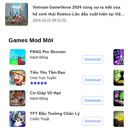
Vietnam GameVerse 2024 cùng sự ra mắt của
hệ sinh thái Roblox-Lần đầu xuất hiện tại Việt
2024-10-22 09:52:02
Nam
Games Mod Mới
FRAG Pro Shooter
Hành Động
Download
Tiểu Yêu Tầm Đạo
Chơi Trực Tuyến
Download
Cơ Giáp Vô Hạn
Hành Động
Download
TFT Đấu Trường Chân Lý
Chiến Thuật
Download