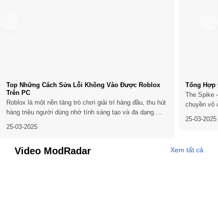
Top Những Cách Sửa Lỗi Không Vào Được Roblox
Tổng Hợp 
Trên PC
The Spike –
Roblox là một nền tảng trò chơi giải trí hàng đầu, thu hút
chuyền vô 
hàng triệu người dùng nhờ tính sáng tạo và đa dạng.
bộ môn này
25-03-2025
Tuy nhiên, không ít người chơi gặp phải tình trạng không
stress với
25-03-2025
thể truy cập Roblox trên PC, gây gián đoạn trải nghiệm.
động ngoài 
Nếu bạn đang gặp vấn đề này, đừng lo...
Video ModRadar
Xem tất cả