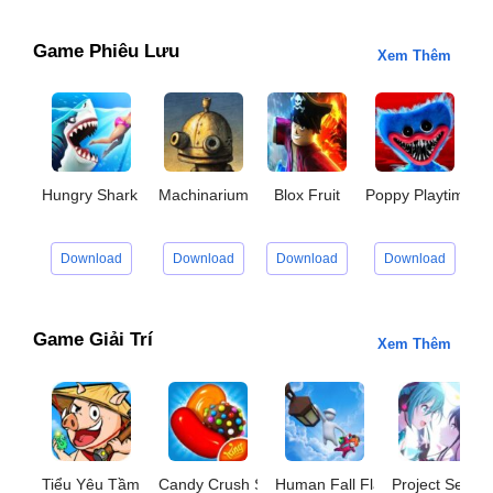
Game Phiêu Lưu
Xem Thêm
Hungry Shark World
Machinarium
Blox Fruit
Poppy Playtime C
G
Download
Download
Download
Download
Game Giải Trí
Xem Thêm
Tiểu Yêu Tầm Đạo
Candy Crush Saga
Human Fall Flat
Project Sekai