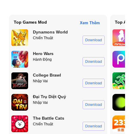
Top Games Mod
Top App
Xem Thêm
Dynamons World
Chiến Thuật
Download
Hero Wars
Hành Động
Download
College Brawl
Nhập Vai
Download
Đại Trụ Diệt Quỷ
Nhập Vai
Download
The Battle Cats
Chiến Thuật
Download