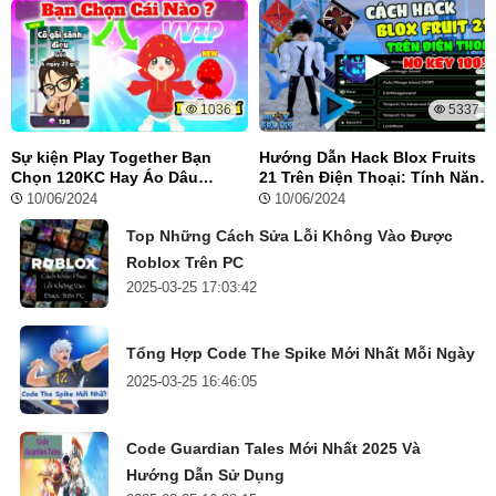
1036
5337
Sự kiện Play Together Bạn
Hướng Dẫn Hack Blox Fruits
Chọn 120KC Hay Áo Dâu
21 Trên Điện Thoại: Tính Năng
Hoodie Miễn Phí
Vip, Auto Farm, Tộc V4
10/06/2024
10/06/2024
Top Những Cách Sửa Lỗi Không Vào Được
Roblox Trên PC
2025-03-25 17:03:42
Tổng Hợp Code The Spike Mới Nhất Mỗi Ngày
2025-03-25 16:46:05
Code Guardian Tales Mới Nhất 2025 Và
Hướng Dẫn Sử Dụng