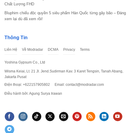
Chất Lượng FHD
Bluphim chiếu độc quyền 5 siêu phẩm Hàn Quốc từng gây bão – Đáng
xem lại dù đã xem rồi!
Thông Tin
Liên Hệ
Về Modradar
DCMA
Privacy
Terms
Yoshina Gypsum Co., Ltd
Wisma Keiai, Lt. 21 Jl. Jend.Sudirman Kav. 3 Karet Tengsin, Tanah Abang,
Jakarta Pusat
Điện thoại: +622157905802
Email:
contact@modradar.com
Điều hành bởi: Agung Surya Irawan