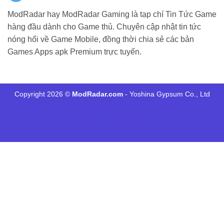
ModRadar hay ModRadar Gaming là tạp chí Tin Tức Game
hàng đầu dành cho Game thủ. Chuyên cập nhật tin tức
nóng hổi về Game Mobile, đồng thời chia sẻ các bản
Games Apps apk Premium trực tuyến.
Copyright 2026 ©
ModRadar.com
- Yoshina Gypsum Co., Ltd
Minecraft 1.21
Dlmod
tructiepbongda Xoilac
แทงบอล UFABET
xôi
lạc tv
FUN88
xôi lạc tv
kqbd
trực tiếp bóng đá cakhia
90p trực tiếp
bóng đá
xoilac link
hq88
ฟัน88
xoilac link