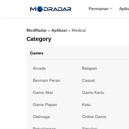
Skip
Permainan
Aplik
to
content
ModRadar
»
Aplikasi
»
Medical
Category
Games
Arcade
Balapan
Bermain Peran
Casual
Game Aksi
Game Kartu
Game Papan
Kata
Olahraga
Online Game
Petualangan
Simulasi