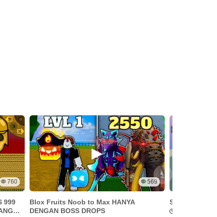
760
569
 999
Blox Fruits Noob to Max HANYA
Stick War Leg
ANG
DENGAN BOSS DROPS
23/07/2024