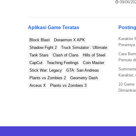
Pemain Le
09/06/20
Aplikasi Game Teratas
Posting
Karakter 
Block Blast
Doraemon X APK
Perannya 
Shadow Fight 2
Truck Simulator : Ultimate
Cara Ber
Tank Stars
Clash of Clans
Hills of Steel
Pemula di
CapCut
Teaching Feelings
Coin Master
Summerti
Stick War: Legacy
GTA: San Andreas
Karakter,
Plants vs Zombies 2
Geometry Dash
10 Game 
Arceus X
Plants vs Zombies 3
Dimainkan