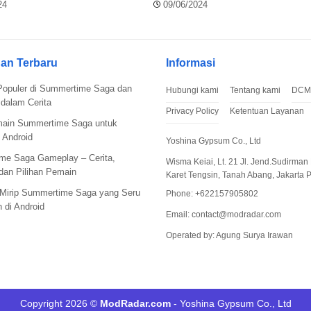
vel 999
TONGKAT EMAS
24
09/06/2024
an Terbaru
Informasi
Populer di Summertime Saga dan
Hubungi kami
Tentang kami
DCM
dalam Cerita
Privacy Policy
Ketentuan Layanan
main Summertime Saga untuk
 Android
Yoshina Gypsum Co., Ltd
me Saga Gameplay – Cerita,
Wisma Keiai, Lt. 21 Jl. Jend.Sudirman 
 dan Pilihan Pemain
Karet Tengsin, Tanah Abang, Jakarta 
Mirip Summertime Saga yang Seru
Phone: +622157905802
 di Android
Email:
contact@modradar.com
Operated by: Agung Surya Irawan
Copyright 2026 ©
ModRadar.com
- Yoshina Gypsum Co., Ltd