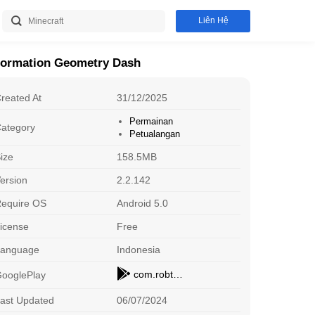
Liên Hệ
formation Geometry Dash
reated At
31/12/2025
Permainan
ategory
Petualangan
ize
158.5MB
ersion
2.2.142
equire OS
Android 5.0
icense
Free
Spotify
D
Hiburan
O
Download
Language
Indonesia
com.robtopx.geometryjump
ooglePlay
Haunted Dorm
C
Strategi
St
Download
ast Updated
06/07/2024