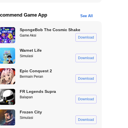
commend Game App
See All
SpongeBob The Cosmic Shake
Game Aksi
Download
Warnet Life
Simulasi
Download
Epic Conquest 2
Bermain Peran
Download
FR Legends Supra
Balapan
Download
Frozen City
Simulasi
Download