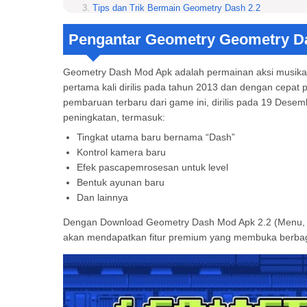
Tips dan Trik Bermain Geometry Dash 2.2
Menguasai Timing
Pengantar Geometry Geometry D
Tetap Tenang
Kustomisasi Ikon
Belajar dari Orang Lain
Geometry Dash Mod Apk adalah permainan aksi musika
Fitur-Fitur Geometry Dash Mod Apk
pertama kali dirilis pada tahun 2013 dan dengan cepat
Kustomisasi Eksklusif
pembaruan terbaru dari game ini, dirilis pada 19 Desem
Menu Mod
peningkatan, termasuk:
Unlocked All
Tingkat utama baru bernama “Dash”
Tanpa Iklan
Kontrol kamera baru
Perbandingan Original vs Mod
Efek pascapemrosesan untuk level
Cara Instal dan Download Geometry Dash Mod Apk 2.2 
Bentuk ayunan baru
Langkah 1: Unduh Geometry Dash Mod Apk
Dan lainnya
Langkah 2: Instal
Langkah 3: Buka Geometry Dash Mod Apk
Dengan Download Geometry Dash Mod Apk 2.2 (Menu, Fu
Pro dan Kontra
akan mendapatkan fitur premium yang membuka berbaga
Download Geometry Dash Mod Apk 2.2 (Menu, Full ver
Apakah Geometry Dash Mod Apk cocok untuk anak
Bagaimana cara agar presisi dalam bermain Geome
Apa yang bisa didapatkan dari versi MOD ini?