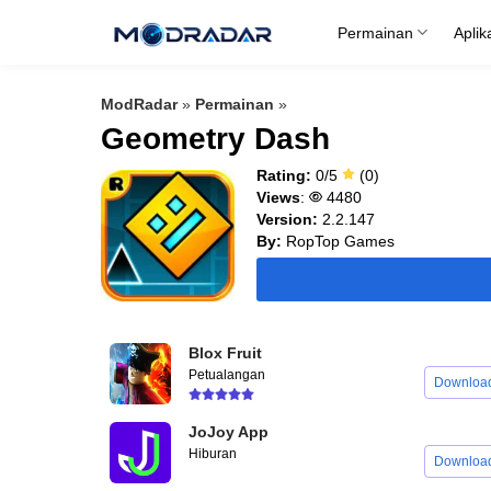
Skip
Permainan
Aplik
to
content
ModRadar
»
Permainan
»
Geometry Dash
Rating:
0/5
(0)
Views
:
4480
Version:
2.2.147
By:
RopTop Games
Blox Fruit
Petualangan
Downloa
JoJoy App
Hiburan
Downloa