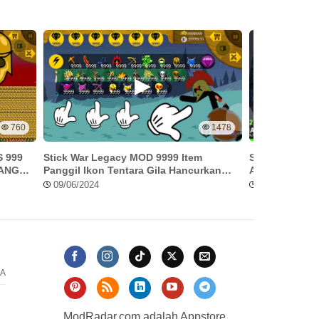
760
1478
 999
Stick War Legacy MOD 9999 Item
Skill Combo D
ANG
Panggil Ikon Tentara Gila Hancurkan
Apakah Ini ya
Zombi
09/06/2024
17/06/2024
A
ModRadar.com adalah Appstore