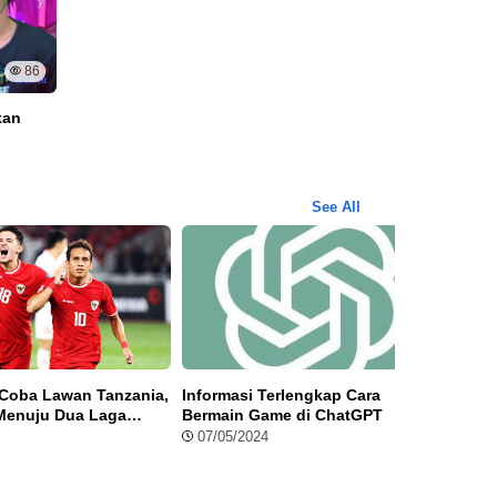
86
kan
See All
 Coba Lawan Tanzania,
Informasi Terlengkap Cara
PSS S
Menuju Dua Laga
Bermain Game di ChatGPT
FIFA:
 Piala Dunia 2026
Bursa
07/05/2024
23/0