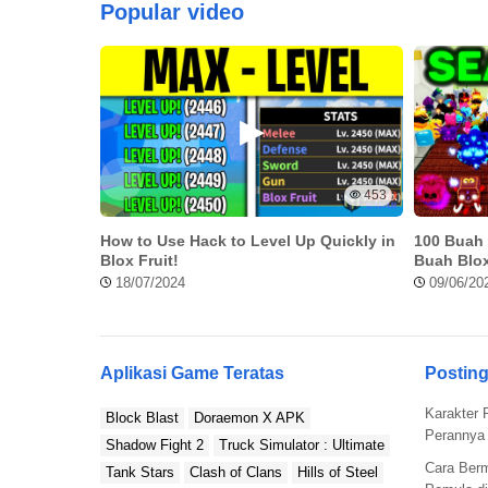
Popular video
Komunitas Geometry Dash adalah salah satu lahan terba
permainan yang sulit. Tonton beberapa video gamepla
beberapa tips di sana. Dengan cara itu,kamu bisa belaja
diperlukan untuk menyelesaikan level.
453
How to Use Hack to Level Up Quickly in
100 Buah 
Blox Fruit!
Buah Blox
18/07/2024
09/06/20
Aplikasi Game Teratas
Posting
Karakter 
Block Blast
Doraemon X APK
Perannya 
Shadow Fight 2
Truck Simulator : Ultimate
Cara Ber
Tank Stars
Clash of Clans
Hills of Steel