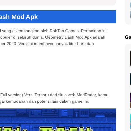
ash Mod Apk
l yang dikembangkan oleh RobTop Games. Permainan ini
Ga
 populer di seluruh dunia. Geometry Dash Mod Apk adalah
ber 2023.
Versi ini membawa banyak fitur baru dan
(Menu, Full version) Versi Terbaru
ll version) Versi Terbaru dari situs web ModRadar, kamu
i kemudahan dan potensi lain dalam game ini.
sion) Versi Terbaru
-anak?
try Dash Mod Apk?