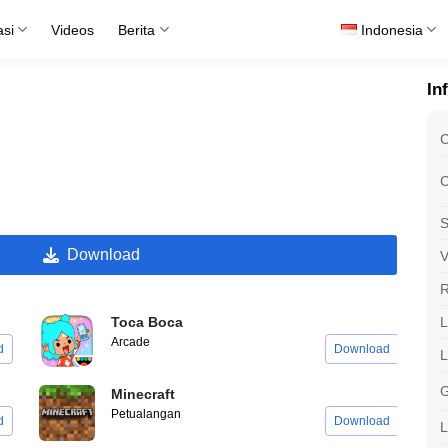
asi
Videos
Berita
Indonesia
In
C
C
S
Download
V
R
L
Toca Boca
Arcade
d
Download
G
Minecraft
Petualangan
d
Download
L