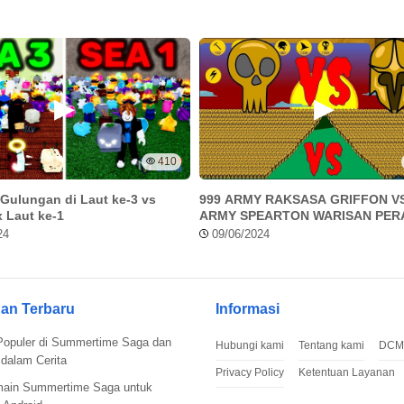
ik yang bisa kamu jadikan patokan untuk melewati level
y mereka, kemudian pahami cara bermain kamu, dan ambil
r taktik baru dan juga bisa melihat adegan seru yang
410
Gulungan di Laut ke-3 vs
999 ARMY RAKSASA GRIFFON VS
 Laut ke-1
ARMY SPEARTON WARISAN PER
TONGKAT EMAS
24
09/06/2024
an Terbaru
Informasi
Populer di Summertime Saga dan
Hubungi kami
Tentang kami
DCM
dalam Cerita
Privacy Policy
Ketentuan Layanan
main Summertime Saga untuk