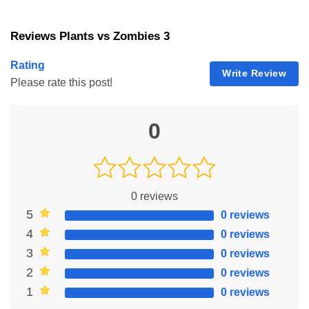
Tangkis Dunia
Energi Tak Terbatas
Reviews Plants vs Zombies 3
MOD ini memastikan kamu untuk tidak pernah kehabisan energi
dalam pertempuran, sehingga kamu dapat terus bertarung
Rating
melawan gerombolan zombie. Dengan cara ini, kamu dapat
Write Review
Please rate this post!
melindungi pekarangan kamu selama diperlukan.
Semua Tanaman Dibuka
0
Semua tanaman akan dibuka kuncinya dan dapat segera kamu
gunakan setelah kamu memulai permainan ini. Hal ini
memungkinkan strategi yang lebih beragam dalam pertempuran
melawan para zombie.
0
reviews
Semuanya Tidak Terbatas
5
0 reviews
4
0 reviews
Selain fitur di atas, MOD ini mencakup koin, bintang, dan
booster
3
0 reviews
tanpa batas. Hal ini memungkinkan kamu untuk dapat lebih
banyak kekuatan dan kebebasan dalam gaya bermain kamu.
2
0 reviews
1
0 reviews
Tanpa
Cooldown