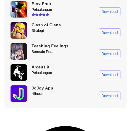
Blox Fruit
Petualangan
Download
Tips dan Trik Bermain Plants vs Zombies 3 Mod
Apk
Clash of Clans
Strategi
Agar kamu bisa menaklukan berbagai zombie yang hadir bak
Download
penagih hutang dalam pekarangan kamu, sebaiknya kamu
memahami cara bermain yang benar. Berikut ini tips dan trik
Teaching Feelings
bermain Plants vs Zombies 3 Mod Apk.
Bermain Peran
Download
Pelajari Dengan Baik Berbagai Jenis Zombie
Arceus X
Petualangan
Setiap jenis zombie memiliki karakteristik dan kemampuan
Download
serangan yang berbeda. Kamu perlu mempelajari dengan baik
berbagai jenis zombie untuk dapat membuat strategi yang tepat.
JoJoy App
Hiburan
Download
Menggunakan Tanaman Dengan Bijaksana
Setiap jenis tanaman memiliki kelebihan dan kekurangan masing-
masing. Kamu perlu menggunakan tanaman dengan bijaksana
untuk memanfaatkan kemampuan mereka secara maksimal.