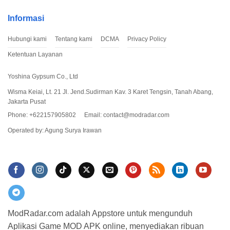
Langkah 3: Download Plants vs Zombies 3 Apk
Informasi
Di situs ModRadar, kamu akan menemukan tautan untuk
Hubungi kami
Tentang kami
DCMA
Privacy Policy
mendownload file Apk. Klik di untuk memulai proses download.
Ketentuan Layanan
Langkah 4: Instalasi Apk
Yoshina Gypsum Co., Ltd
Setelah proses download selesai, buka file Apk dan ikuti petunjuk
Wisma Keiai, Lt. 21 Jl. Jend.Sudirman Kav. 3 Karet Tengsin, Tanah Abang,
di layar untuk menginstal game di perangkat kamu.
Jakarta Pusat
Phone: +622157905802
Email:
contact@modradar.com
Operated by: Agung Surya Irawan
ModRadar.com adalah Appstore untuk mengunduh
Aplikasi Game MOD APK online, menyediakan ribuan