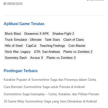
Terdapat Iklan
Bebas Iklan
09/06/2024
Cara Download Plants vs Zombies 3 Mod Apk (All
plants unlocked, No Cooldown)
Aplikasi Game Teratas
Untuk menikmati sepenuhnya Plants vs Zombies 3 Apk dalam
Block Blast
Doraemon X APK
Shadow Fight 2
gawai kamu, kamu perlu mengunduh dan menginstal file Apk
Truck Simulator : Ultimate
Tank Stars
Clash of Clans
versi terbaru hanya dari situs
ModRadar
. Berikut adalah panduan
yang bisa kamu ikuti:
Hills of Steel
CapCut
Teaching Feelings
Coin Master
Stick War: Legacy
GTA: San Andreas
Plants vs Zombies 2
Langkah 1: Mulai Download
Geometry Dash
Arceus X
Plants vs Zombies 3
Gulir ke atas artikel, kamu akan menemukan tombol “Download”.
Klik untuk mulai mengunduh
Plants vs Zombies 3 Mod Apk
.
Postingan Terbaru
Langkah 2: Terima Instalasi dari Sumber Tidak
Karakter Populer di Summertime Saga dan Perannya dalam Cerita
Dikenal
Cara Bermain Summertime Saga untuk Pemula di Android
Summertime Saga Gameplay – Cerita, Karakter, dan Pilihan Pemain
Sebelum mengunduh, masuk ke pengaturan di ponsel kamu dan
aktifkan opsi “Instalasi dari Sumber Tidak Dikenal” untuk
10 Game Mirip Summertime Saga yang Seru Dimainkan di Android
memungkinkan instalasi aplikasi dari sumber di luar Google Play.