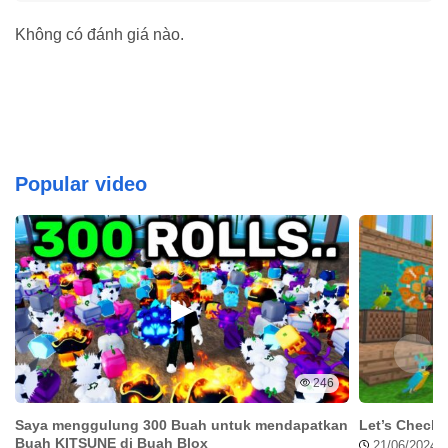
Plants vs Zombies 3 Mod Apk dilengkapi fitur tanpa cooldown
Không có đánh giá nào.
serangan oleh tanaman, sehingga kamu bisa terus menikmati
pertempuran yang lebih cepat dan efisien saat melawan
gerombolan zombie. kamu tidak perlu lagi menunggu tanaman
kamu terisi ulang kemampuannya, karena dengan fitur ini kamu
bisa terus menggunakan kemampuan tanaman kamu secara
terus-menerus tanpa henti.
Popular video
Tanpa Iklan
Plants vs Zombies 3 Mod Apk juga dilengkapi dengan fitur anti-
iklan. Dengan fitur ini, kamu bisa mendapatkan pengalaman
bermain game yang lancar dan menyenangkan tanpa gangguan
iklan yang menyebalkan.
Original vs Versi Mod
Versi Original
Plants vs Zombies 3 Mod Apk
246
Energi Terbatas
Energi Tidak Terbatas
Saya menggulung 300 Buah untuk mendapatkan
Let’s Check 
Dengan
Cooldown
Tanpa
Cooldown
Buah KITSUNE di Buah Blox
21/06/2024