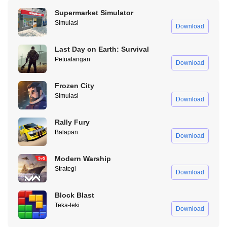
Setelah membeli tanaman, kamu perlu menanamnya di jalur yang
Supermarket Simulator
Simulasi
dilalui oleh zombie untuk menghentikan mereka mencapai
Download
pangkalan kamu. Kamu juga perlu memperhatikan posisi
penanaman untuk dapat memanfaatkan kemampuan tanaman
Last Day on Earth: Survival
kamu secara maksimal.
Petualangan
Download
Meningkatkan Level Tanaman
Frozen City
Simulasi
Setelah memainkan beberapa pertandingan, kamu akan
Download
mendapatkan koin dan EXP untuk meningkatkan level tanaman.
Meningkatkan level tanaman akan meningkatkan kekuatan dan
Rally Fury
kemampuan serangan mereka.
Balapan
Download
Gunakan Kemampuan Khusus
Modern Warship
Strategi
Beberapa jenis tanaman memiliki kemampuan khusus yang dapat
Download
membantu kamu memenangkan pertandingan. kamu perlu
menggunakan kemampuan ini dengan bijaksana untuk mencapai
Block Blast
efek maksimal.
Teka-teki
Download
Zombi yang Beragam