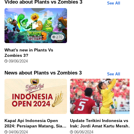
Video about Plants vs Zombies 3
See All
270
What’s new in Plants Vs
Zombies 3?
Fitur dari Plants vs Zombies 3 Mod Apk
09/06/2024
Plants vs Zombies 3 Mod Apk untuk Android telah dimodifikasi
News about Plants vs Zombies 3
See All
sehingga kamu bisa mendapatkan banyak kekuatan tanpa batas
untuk melawan para gerombolan zombie. Beberapa fiturnya
adalah:
Unlimited Sinar Matahari
Kamu akan memiliki persediaan sinar matahari yang tak terbatas
untuk menanam tanaman dan membentuk pasukan untuk
Kapal Api Indonesia Open
Update Terikini Indonesia vs
2024: Persiapan Matang, Siap
Irak: Jordi Amat Kartu Merah,
mempertahankan pekarangan kamu dari gerudukan para zombie.
Sambut Persaingan Bulu
Garuda Kalah!
04/06/2024
06/06/2024