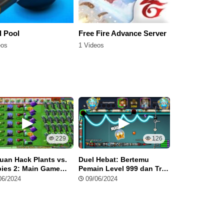
l Pool
Free Fire Advance Server
Bus Simulator
eos
1 Videos
5 Videos
229
126
uan Hack Plants vs.
Duel Hebat: Bertemu
Panduan car
ies 2: Main Game
Pemain Level 999 dan Trik
tim dari putih
a Batas!
Pukulan Ajaib di Berlin
penuh emas s
06/2024
09/06/2024
09/06/2024
dalam 8 Ball Pool
dalam Dream 
Soccer.