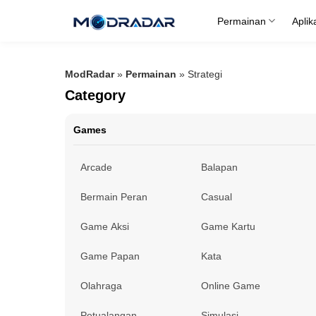
Skip
Permainan
Aplik
to
content
ModRadar
»
Permainan
»
Strategi
Category
Games
Arcade
Balapan
Bermain Peran
Casual
Game Aksi
Game Kartu
Game Papan
Kata
Olahraga
Online Game
Petualangan
Simulasi