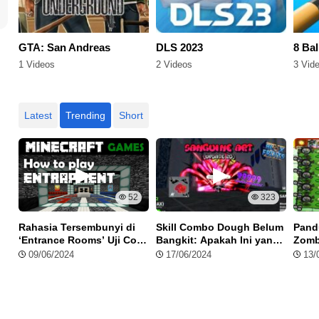
GTA: San Andreas
DLS 2023
8 Bal
1 Videos
2 Videos
3 Vid
Latest
Trending
Short
52
323
Rahasia Tersembunyi di
Skill Combo Dough Belum
Pand
‘Entrance Rooms’ Uji Coba
Bangkit: Apakah Ini yang
Zomb
Tricky Terbaru?
Terbaik?
Tanp
09/06/2024
17/06/2024
13/