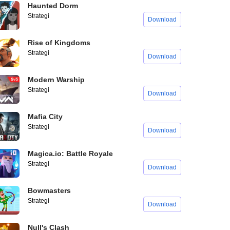
Haunted Dorm
Strategi
Download
Rise of Kingdoms
Strategi
Download
Modern Warship
Strategi
Download
Mafia City
Strategi
Download
Magica.io: Battle Royale
Strategi
Download
Bowmasters
Strategi
Download
Null's Clash