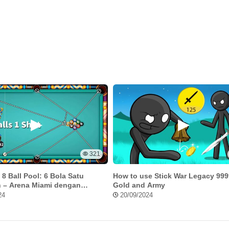
321
 8 Ball Pool: 6 Bola Satu
How to use Stick War Legacy 99
 – Arena Miami dengan
Gold and Army
vel 999
24
20/09/2024