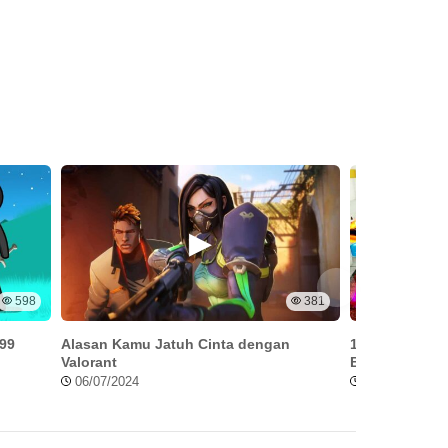
598
381
999
Alasan Kamu Jatuh Cinta dengan
100 Buah Gulu
Valorant
Buah Blox Lau
06/07/2024
09/06/2024