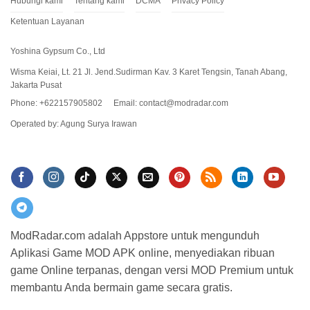
Hubungi kami
Tentang kami
DCMA
Privacy Policy
Ketentuan Layanan
Yoshina Gypsum Co., Ltd
Wisma Keiai, Lt. 21 Jl. Jend.Sudirman Kav. 3 Karet Tengsin, Tanah Abang,
Jakarta Pusat
Phone: +622157905802
Email:
contact@modradar.com
Great White Shark
Operated by: Agung Surya Irawan
Ikan ini memberikan pengalaman yang menantang dan seru, loh
buat kamu! ikan ini menjadi predator puncak yang kuat dan
hampir bisa mengalahkan semua jenis makhluk yang ada di Fish
And Grow Mod Apk ini!
ModRadar.com adalah Appstore untuk mengunduh
Aplikasi Game MOD APK online, menyediakan ribuan
game Online terpanas, dengan versi MOD Premium untuk
membantu Anda bermain game secara gratis.