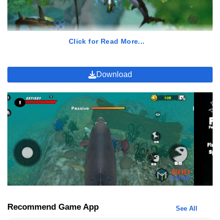
Apakah Fish And Grow Mod APK itu berbayar?
Apakah Fish And Grow Mod APK aman digunakan?
Click for Read More...
Begini Caranya Download Fish And Grow versi Mod
Download
Langkah pertama, silahkan buka situs
Modradar
, lalu ketikan
dalam kolom pencarian “Fish And Grow Apk”. Lalu pilih aplikasi
Fish And Grow, baca semua artikelnya, jangan lupa share ke
temen kamu yang suka main game seperti ini. Setelah itu
temukan tombol download di bawah artikel, tunggu beberapa
detik, maka otomatis file apk pun akan terdownload. Setelah
kamu selesai download, sebelum aku kasih tau cara installnya,
nih kak Mulya kasih tau dulu hal yang wajib kamu ketahui tentang
game ini, mulai dari kelebihannya, fitur modnya dan rekomendasi
ikan yang bisa jadi pilihan tepat bagi kamu. Yuk lanjut ke
pembahasan selanjutnya.
Recommend Game App
See All
Kelebihan Fish And Grow Mod Apk