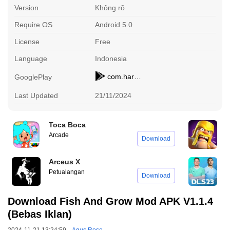
Version
Không rõ
Require OS
Android 5.0
License
Free
Language
Indonesia
com.hardstone.fishgrow
GooglePlay
Last Updated
21/11/2024
Toca Boca
C
Arcade
S
Download
Arceus X
D
Petualangan
O
Download
Download Fish And Grow Mod APK V1.1.4
(Bebas Iklan)