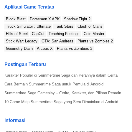
Aplikasi Game Teratas
Block Blast
Doraemon X APK
Shadow Fight 2
Truck Simulator : Ultimate
Tank Stars
Clash of Clans
Hills of Steel
CapCut
Teaching Feelings
Coin Master
Stick War: Legacy
GTA: San Andreas
Plants vs Zombies 2
Geometry Dash
Arceus X
Plants vs Zombies 3
Postingan Terbaru
Tiger Shark
Karakter Populer di Summertime Saga dan Perannya dalam Cerita
Tiger shark ini adalah salah satu predator yang sangat kuat.
Cara Bermain Summertime Saga untuk Pemula di Android
dengan serangannya yang sangat mematikan untuk makhluk di
Summertime Saga Gameplay – Cerita, Karakter, dan Pilihan Pemain
Fish And Grow Mod Apk. Setelah tiger shark ini berhasil tumbuh
besar, kamu mungkin akan mendominasi wilayah tersebut!
10 Game Mirip Summertime Saga yang Seru Dimainkan di Android
Informasi