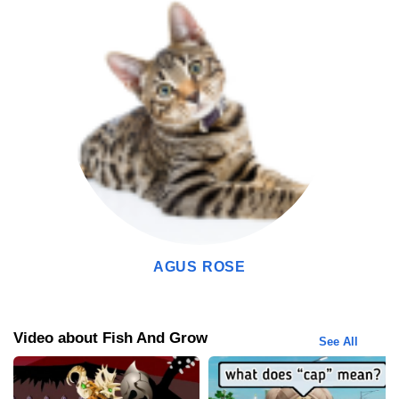
bervariasi, dan lingkungan yang unik.
Visualisasi 3D yang Tampak Seperti Aslinya
Perlu kamu ketahui bahwa Fish And Grow ini lingkungan dalam
lautnya benar-benar seperti aslinya lho! Dari segi ikan, makhluk
air, bahkan terumput karang sekalipun!
Tips Untuk Memainkan Fish And Grow Apk
Setelah Fish And Grow Mod Apk terinstal di perangkatmu, Kak
Mulya mau ngasih tips cara bermain Fish And Grow Mod Apk.
Sudah gak sabar nih? Yuk, simak penjelasan di bawah ini, ya!
AGUS ROSE
Mulai Dari Kecil dan Jadilah Yang Terbesar
Mulailah dengan berburu ikan dengan ukuran kecil untuk
bertahan hidup dan tumbuh menjadi lebih besar. Semakin ikan
Video about Fish And Grow
See All
kamu banyak makan, maka ikan kamu semakin tumbuh dengan
kuat! Serta hindari ikan predator yang akan memangsa ikan kamu
sampai ikanmu tumbuh kuat menjadi predator di lautan, ya!