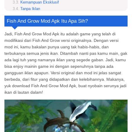
Kemampuan Eksklusif
Tanpa Iklan
Hal Yang Mengasyikan Yang Dapat Saat Bermain Fish And Grow
Fish And Grow Mod Apk
Itu Apa Sih
?
Petualangan Bawah Laut yang Menegangkan
Evolusi Ikan
Jadi, Fish And Grow Mod Apk itu adalah game yang telah di
Eksplorasi Dunia Bawah Laut
modifikasi dari Fish And Grow versi originalnya. Dengan versi
Visualisasi 3D yang Tampak Seperti Aslinya
mod ini, kamu bakalan punya uang tak habis-habis, dan
Tips Untuk Memainkan Fish And Grow Apk
terbukanya semua jenis ikan. Ditambah nanti pas kamu main, gak
Mulai Dari Kecil dan Jadilah Yang Terbesar
ada lagi tuh yang namanya iklan yang segede gaban. Jadi, kamu
Eksplorasi Hal Seru di Lautan
bisa enjoy mainin game ini dengan sepenuhnya tanpa ada
Gunakan Fitur Mod dan Ajak Teman!
gangguan iklan apapun. Versi original dan mod ini jelas sangat
Rekomendasi Pemilihan Ikan di Fish And Grow Mod APK
berbeda, dari fitur yang didapatkan dan kelebihannya. Makanya,
Bibos
yuk download Fish And Grow Mod Apk, buat nyobain serunya jadi
Tiger Shark
ikan di lautan dalam!
Great White Shark
Ikan Coelacanth
Ikan Piranha
Mosasaurus
Yuk Mainkan Fish And Grow Download Sekarang!
Apa itu Fish And Grow Mod APK itu?