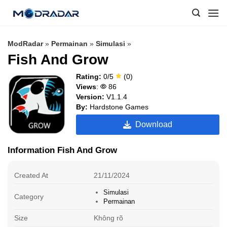
Skip
to
content
ModRadar
»
Permainan
»
Simulasi
»
Fish And Grow
Rating:
0/5
(0)
Views
:
86
Version:
V1.1.4
By:
Hardstone Games
Download
Information Fish And Grow
Created At
21/11/2024
Simulasi
Category
Permainan
Size
Không rõ