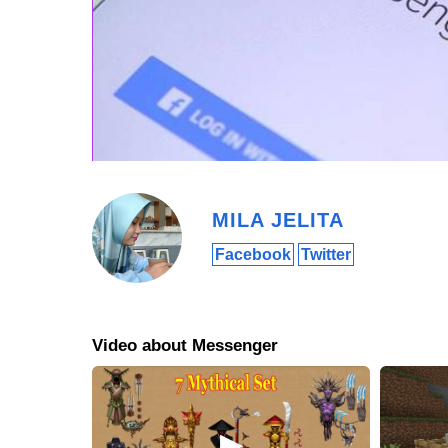
Update Messenger dan Instagram
Pertama-tama, pastikan Messenger dan Instagram ud
berubah jadi logo Messenger, tandanya fitur ini udah a
Cari Pengguna Instagram di Messenger
Setelah update, kalian bisa langsung cari teman yan
juga bisa kirim pesan dari Messenger langsung ke In
Praktis, kan? Gak ada lagi alasan buat repot buka-tutup
download Messenger aja udah bisa terhubung!
Cara Pakai Messenger Apk Tanpa A
MILA JELITA
Facebook
Twitter
Mungkin banyak yang belum tahu kalau saat kalian d
akun facebook, cocok buat yang udah pensiun main Fac
Messenger memang minta pengguna punya akun Faceboo
terlihat, ada trik biar tetap bisa pakai Messenger tanpa
Video about Messenger
Bikin Akun Facebook Dulu
Langkah pertama, kalian tetap harus bikin akun Faceboo
browser. Gak ribet.