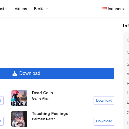
asi
Videos
Berita
Indonesia
In
C
C
S
Download
V
R
L
Dead Cells
Game Aksi
d
Download
G
Teaching Feelings
Bermain Peran
d
Download
L