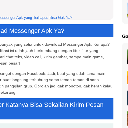
essenger Apk yang Terhapus Bisa Gak Ya?
oad Messenger Apk Ya?
Ga
ih banyak yang setia untuk download Messenger Apk. Kenapa?
kasi ini udah jauh berkembang dengan fitur-fitur yang
ri chat teks, video call, kirim gambar, sampe main game,
osan besar!
essenger Apk
 banget dengan Facebook. Jadi, buat yang udah lama main
er buat langsung terhubung sama teman-teman di sana.
ikin panggilan grup. Obrolan jadi gak monoton, gak heran kalau
sekarang.
 Katanya Bisa Sekalian Kirim Pesan
apus?
u?