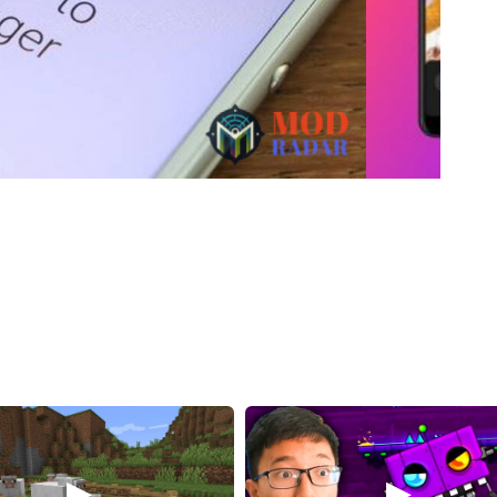
ah update ke versi terbaru. Kalau ikon DM di Instagram
ktif.
g pakai Instagram di Messenger lewat kolom pencarian. kalian
stagram mereka, tanpa perlu pindah aplikasi.
 aplikasi cuma buat balas chat dari Instagram, cukup
kun Facebook, Ada Triknya Nih!
ownload Messenger Apk sebenarnya makeknya gak harus punya
ebook tapi tetep butuh Messenger Apk. Secara resmi,
k buat daftar, tapi kalau gak mau akun Facebook kalian
 perlu punya akun Facebook aktif.
k dulu. Daftarnya gampang, tinggal lewat aplikasi atau