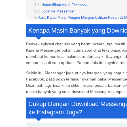
Nonaktifkan Akun Facebook
Login ke Messenger
Kak, Kalau Misal Pengen Mengembalikan Pesan Di M
Login ke Facebook di Browser
Kenapa Masih Banyak yang Downl
Masuk ke Pengaturan
Pilih “Your Facebook Information”
Centang Opsi Pesan
Banyak aplikasi chat lain yang bermunculan, tapi mas
Tunggu Sampai File Selesai Dibuat
Karena Messenger bukan cuma soal chat teks biasa. Apli
Download File ZIP
membuat komunikasi makin seru dan asyik. Bayangin, da
Buka Pesan dalam Format HTML
semua bisa di satu aplikasi. Zaman dulu itu kayak terob
Langkah Mudah Bikin Grup Chat Setelah Download M
Selain itu, Messenger juga punya integrasi yang bagus
Buka Aplikasi Messenger
Facebook, pasti udah terlanjur nyaman pakai Messeng
Klik New Message
Ditambah lagi, bisa kirim stiker, reaksi pesan, bahkan b
Tambah Teman ke Grup
masih banyak yang setia download Messenger sampai 
Ketik Pesan Pertama
Ganti Nama Grup
Cukup Dengan Download Messenger
Gimana cara lihat pesan Messenger yang udah dih
ke Instagram Juga?
Gimana cara aktifin fitur Cross-App Messaging?
Gimana cara download Messenger Apk versi terbar
Apakah Messenger bisa dipake tanpa Facebook?