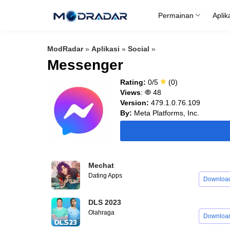
Skip
Permainan
Aplik
to
content
ModRadar
»
Aplikasi
»
Social
»
Messenger
Rating:
0/5
(0)
Views
:
48
Version:
479.1.0.76.109
By:
Meta Platforms, Inc.
Mechat
Dating Apps
Downloa
DLS 2023
Olahraga
Downloa