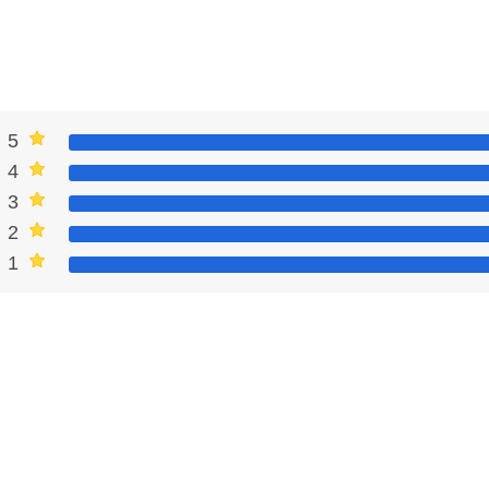
 sebuah aplikasi streaming bernama CloudXtream APK. Aplikasi
i Google…
 telpon dari nomor asing yang nggak dikenal? Rasanya pasti
kira-kira siapa yang nelpon? Apalagi, di era digital kayak
n lewat telpon. Tahu siapa yang nelpon bisa jadi penting
5
aplikasi GetContact muncul sebagai penyelamat. Aplikasi ini
4
3
alikan Pesan Di Messenger Apk yang
2
1