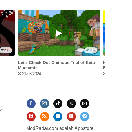
672
237
Let’s Check Out Ominous Trial of Beta
How to Use Ha
Minecraft
Blox Fruit!
21/06/2024
18/07/2024
A
ModRadar.com adalah Appstore