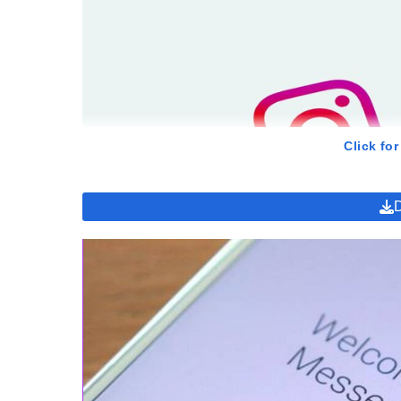
Click for
Betul, Meta juga ngeluarin fitur Cross-App Messaging, 
Instagram, atau sebaliknya, tanpa perlu install dua apli
efisien, apalagi buat yang aktif di dua platform tersebu