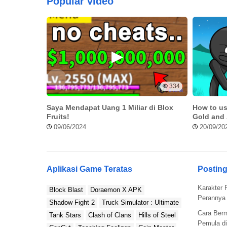
Popular video
334
Saya Mendapat Uang 1 Miliar di Blox
How to us
Waduh, kenapa harus dihapus? Gak sengaja kah? Past n
Fruits!
Gold and
09/06/2024
20/09/20
Walaupun pesan yang udah terhapus gak bisa langsung d
pesan dari Facebook. Caranya emang perlu sedikit usaha
Login ke Facebook di Browser
Aplikasi Game Teratas
Posting
Buka Facebook lewat browser (Chrome, Firefox, atau se
Karakter 
Block Blast
Doraemon X APK
www.facebook.com.
Perannya 
Shadow Fight 2
Truck Simulator : Ultimate
Masuk ke Pengaturan
Cara Ber
Tank Stars
Clash of Clans
Hills of Steel
Pemula di