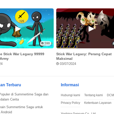
598
e Stick War Legacy 99999
Stick War Legacy: Perang Cepat
yesek banget tuh rasanya apalagi kalau chat penting.
 Army
Maksimal
24
03/07/2024
ikembalikan di aplikasi, kalian masih bisa download salinan
, tapi tetap bisa dilakukan kok. Ini langkah-langkahnya:
an Terbaru
Informasi
jenisnya), dan pastikan kalian pakai URL lengkapnya:
Populer di Summertime Saga dan
Hubungi kami
Tentang kami
DCM
dalam Cerita
Privacy Policy
Ketentuan Layanan
main Summertime Saga untuk
 Android
Yoshina Gypsum Co., Ltd