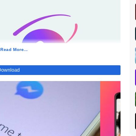
 Read More...
Download
di mana kalian bisa langsung kirim pesan dari Messenger ke
kasi. Fitur ini bener-bener membuat komunikasi jadi lebih
t. Buat yang masih belum tahu gini caranya.