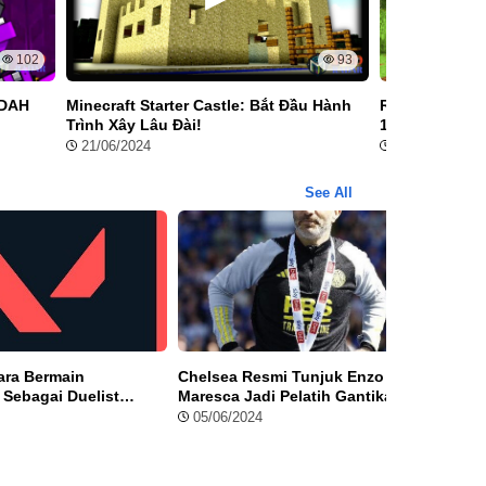
102
93
UDAH
Minecraft Starter Castle: Bắt Đầu Hành
Rekonstruksi
Trình Xây Lâu Đài!
100 Pemain da
21/06/2024
09/06/2024
See All
ra Bermain
Chelsea Resmi Tunjuk Enzo
HoYov
Sebagai Duelist
Maresca Jadi Pelatih Gantikan
untuk 
tif 2024
Mauricio Pochettino
05/06/2024
06/0