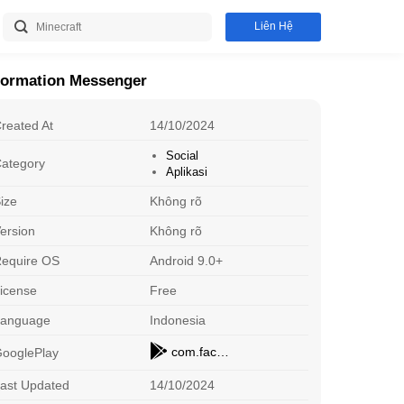
Liên Hệ
formation Messenger
reated At
14/10/2024
Social
ategory
Aplikasi
ize
Không rõ
ersion
Không rõ
equire OS
Android 9.0+
icense
Free
Toca Boca
S
Arcade
A
Download
Language
Indonesia
com.facebook.orca
ooglePlay
Evowars io
S
Online Game
G
Download
ast Updated
14/10/2024