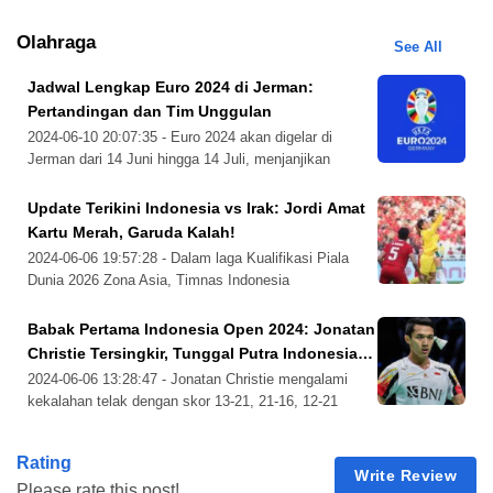
Olahraga
See All
Jadwal Lengkap Euro 2024 di Jerman:
Pertandingan dan Tim Unggulan
Flick dan manajemen Barcelona kini harus mencari cara
2024-06-10 20:07:35 - Euro 2024 akan digelar di
lain untuk memenuhi daftar pemain yang diinginkan pelatih
Jerman dari 14 Juni hingga 14 Juli, menjanjikan
baru ini. Mengingat situasi finansial klub yang masih belum
kompetisi yang penuh aksi dari tim-tim terbaik
stabil, Flick harus bekerja sama dengan manajemen untuk
Eropa. Berikut adalah jadwal lengkap pertandingan
Update Terikini Indonesia vs Irak: Jordi Amat
Euro 2024, yang akan disiarkan langsung di RCTI
mencari solusi yang tidak hanya menguntungkan tim dari
Kartu Merah, Garuda Kalah!
dan Vision+.
segi teknis tetapi juga dari segi finansial.
2024-06-06 19:57:28 - Dalam laga Kualifikasi Piala
Dunia 2026 Zona Asia, Timnas Indonesia
“Kami harus memastikan bahwa setiap keputusan yang
menghadapi Timnas Irak di Stadion Gelora Bung
Karno, Senayan, pada Kamis, 6 Juni 2024.
diambil akan membantu tim berkembang, baik dalam
Babak Pertama Indonesia Open 2024: Jonatan
Sayangnya, Garuda harus menelan kekalahan
Christie Tersingkir, Tunggal Putra Indonesia
jangka pendek maupun jangka panjang,” kata Flick.
dengan skor akhir 0-2.
Habis
2024-06-06 13:28:47 - Jonatan Christie mengalami
Dengan pendekatan yang hati-hati dan strategis, Flick
kekalahan telak dengan skor 13-21, 21-16, 12-21
berharap dapat membawa Barcelona kembali ke jalur
dari Leong Jun Hao dalam pertandingan babak
kemenangan.
pertama Indonesia Open 2024. Kekalahan ini
Rating
menjadi pukulan berat karena membuat seluruh
Write Review
Salah satu strategi yang mungkin diambil adalah mencari
Please rate this post!
wakil tunggal putra Indonesia harus terhenti