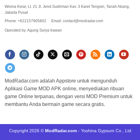
Wisma Keiai, Lt. 21 Jl. Jend.Sudirman Kav. 3 Karet Tengsin, Tanah Abang,
Jakarta Pusat
Phone: +622157905802
Email:
contact@modradar.com
Operated by: Agung Surya Irawan
ModRadar.com adalah Appstore untuk mengunduh
Aplikasi Game MOD APK online, menyediakan ribuan
game Online terpanas, dengan versi MOD Premium untuk
membantu Anda bermain game secara gratis.
Copyright 2026 ©
ModRadar.com
- Yoshina Gypsum Co., Ltd
Minecraft 1.21
Dlmod
tructiepbongda Xoilac
แทงบอล UFABET
xôi