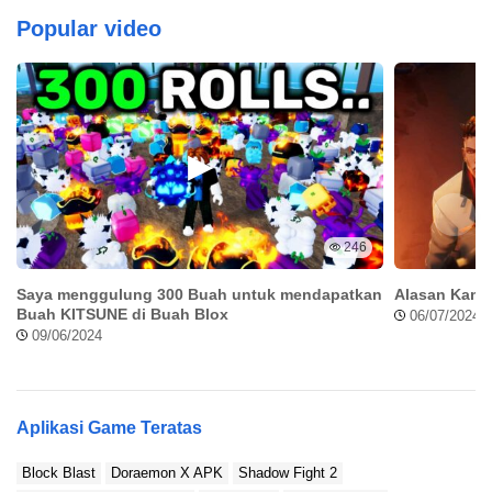
Popular video
246
Saya menggulung 300 Buah untuk mendapatkan
Alasan Kamu
Buah KITSUNE di Buah Blox
06/07/2024
09/06/2024
Aplikasi Game Teratas
Block Blast
Doraemon X APK
Shadow Fight 2