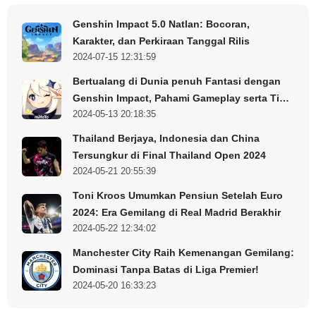
Budaya klub yang kuat dan filosofi permainan yang khas
adalah dua elemen penting yang selalu dijaga oleh
Genshin Impact 5.0 Natlan: Bocoran,
Barcelona. Flick menyadari bahwa untuk mencapai
Karakter, dan Perkiraan Tanggal Rilis
kesuksesan jangka panjang, penting untuk tetap konsisten
2024-07-15 12:31:59
dengan nilai-nilai ini. Oleh karena itu, dia berkomitmen
Bertualang di Dunia penuh Fantasi dengan
untuk mengintegrasikan filosofi permainan yang telah
Genshin Impact, Pahami Gameplay serta Tips
menjadi ciri khas Barca ke dalam strateginya.
2024-05-13 20:18:35
dan Trik Berikut Ini!
Optimisme Masa Depan
Thailand Berjaya, Indonesia dan China
Tersungkur di Final Thailand Open 2024
Dengan dukungan manajemen dan pemain, Flick optimis
2024-05-21 20:55:39
bahwa Barcelona dapat mencapai hasil yang lebih baik di
Toni Kroos Umumkan Pensiun Setelah Euro
musim mendatang. “Saya yakin kita bisa kembali bersaing
2024: Era Gemilang di Real Madrid Berakhir
di level tertinggi,” katanya. Flick percaya bahwa dengan
2024-05-22 12:34:02
mempertahankan pemain-pemain kunci dan
Manchester City Raih Kemenangan Gemilang:
menambahkan beberapa bakat baru yang sesuai dengan
Dominasi Tanpa Batas di Liga Premier!
filosofi klub, Barcelona dapat kembali bersaing di level
2024-05-20 16:33:23
tertinggi.