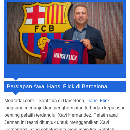
Optimisme Masa Depan
Persiapan Awal Hansi Flick di Barcelona
Modradar.com – Saat tiba di Barcelona,
Hansi Flick
langsung menunjukkan penghormatan terhadap keputusan
penting pelatih terdahulu, Xavi Hernandez. Pelatih asal
Jerman ini resmi ditunjuk untuk menggantikan Xavi
Hernandez, yang sebelumnya memimpin tim. Setelah