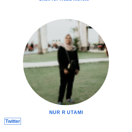
Araujo tidak hanya memiliki keterampilan teknis yang
mumpuni, tetapi juga memiliki karakter kepemimpinan
yang kuat. Ini sangat penting untuk membimbing pemain-
pemain muda yang sedang berkembang di tim. Flick
memahami bahwa membangun tim yang solid tidak hanya
tentang keterampilan individu tetapi juga tentang
bagaimana menciptakan sinergi dan harmoni di antara
pemain.
Tantangan Finansial dan Strategi Baru
NUR R UTAMI
Twitter