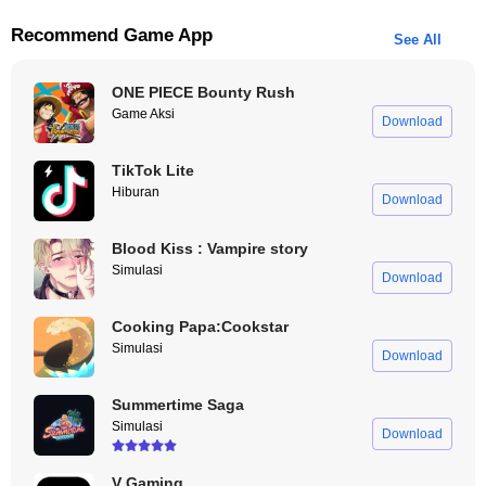
Kedatangan
Hansi Flick
sebagai pelatih baru Barcelona
Recommend Game App
membawa harapan baru bagi klub. Dengan menghormati
See All
warisan Xavi Hernandez dan mempertahankan pemain-
pemain kunci seperti Ronald Araujo, Flick berusaha
ONE PIECE Bounty Rush
Game Aksi
menjaga stabilitas tim sambil mempersiapkan strategi baru
Download
untuk mengatasi tantangan di musim mendatang.
TikTok Lite
Hiburan
Download
Blood Kiss : Vampire story
Simulasi
Download
Cooking Papa:Cookstar
Simulasi
Download
Summertime Saga
Simulasi
Download
V Gaming