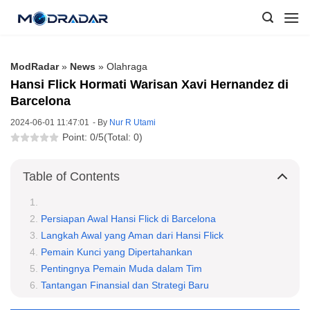
Skip
to
content
ModRadar
»
News
»
Olahraga
Hansi Flick Hormati Warisan Xavi Hernandez di
Barcelona
2024-06-01 11:47:01
- By
Nur R Utami
Point: 0/5
(Total: 0)
Table of Contents
Persiapan Awal Hansi Flick di Barcelona
Langkah Awal yang Aman dari Hansi Flick
Pemain Kunci yang Dipertahankan
Pentingnya Pemain Muda dalam Tim
Tantangan Finansial dan Strategi Baru
Komitmen Terhadap Budaya Klub