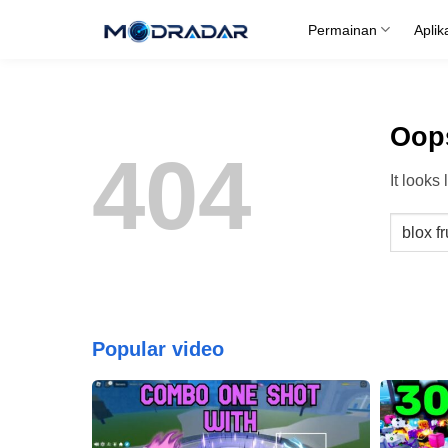
Skip
Permainan
Aplik
to
content
Oops
404
It looks
Popular video