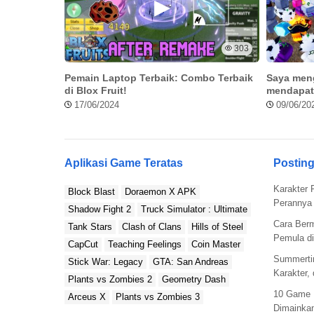
303
Pemain Laptop Terbaik: Combo Terbaik
Saya men
di Blox Fruit!
mendapat
Blox
17/06/2024
09/06/20
Aplikasi Game Teratas
Posting
Karakter 
Block Blast
Doraemon X APK
Perannya 
Shadow Fight 2
Truck Simulator : Ultimate
Cara Ber
Tank Stars
Clash of Clans
Hills of Steel
Pemula di
CapCut
Teaching Feelings
Coin Master
Summerti
Stick War: Legacy
GTA: San Andreas
Karakter,
Plants vs Zombies 2
Geometry Dash
10 Game 
Arceus X
Plants vs Zombies 3
Dimainkan