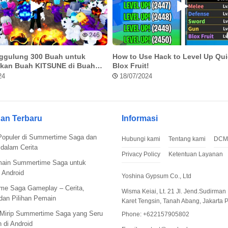
246
ggulung 300 Buah untuk
How to Use Hack to Level Up Qui
kan Buah KITSUNE di Buah
Blox Fruit!
24
18/07/2024
an Terbaru
Informasi
Populer di Summertime Saga dan
Hubungi kami
Tentang kami
DCM
dalam Cerita
Privacy Policy
Ketentuan Layanan
main Summertime Saga untuk
 Android
Yoshina Gypsum Co., Ltd
me Saga Gameplay – Cerita,
Wisma Keiai, Lt. 21 Jl. Jend.Sudirman 
 dan Pilihan Pemain
Karet Tengsin, Tanah Abang, Jakarta 
Mirip Summertime Saga yang Seru
Phone: +622157905802
 di Android