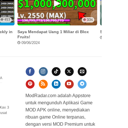
453
334
ckly in
Saya Mendapat Uang 1 Miliar di Blox
Stick War Leg
Fruits!
23/07/2024
09/06/2024
A
ModRadar.com adalah Appstore
untuk mengunduh Aplikasi Game
Kav. 3
MOD APK online, menyediakan
Pusat
ribuan game Online terpanas,
dengan versi MOD Premium untuk