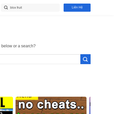
Liên Hệ
ks below or a search?