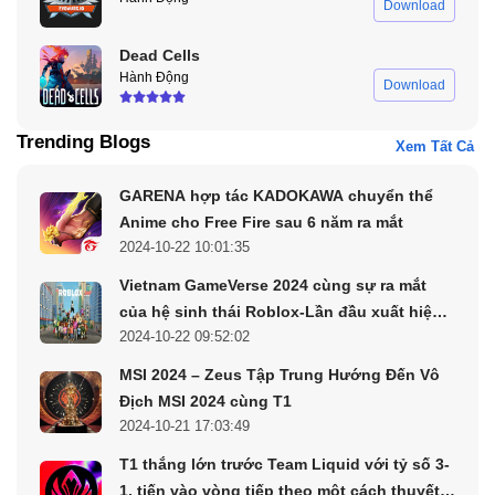
Download
Dead Cells
Hành Động
Download
Trending Blogs
Xem Tất Cả
GARENA hợp tác KADOKAWA chuyển thể
Anime cho Free Fire sau 6 năm ra mắt
2024-10-22 10:01:35
Vietnam GameVerse 2024 cùng sự ra mắt
của hệ sinh thái Roblox-Lần đầu xuất hiện
2024-10-22 09:52:02
tại Việt Nam
MSI 2024 – Zeus Tập Trung Hướng Đến Vô
Địch MSI 2024 cùng T1
2024-10-21 17:03:49
T1 thắng lớn trước Team Liquid với tỷ số 3-
1, tiến vào vòng tiếp theo một cách thuyết