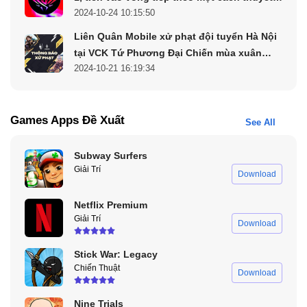
2024-10-24 10:15:50
phục
Liên Quân Mobile xử phạt đội tuyển Hà Nội
tại VCK Tứ Phương Đại Chiến mùa xuân
2024-10-21 16:19:34
2024
Games Apps Đề Xuất
See All
Subway Surfers
Giải Trí
Download
Netflix Premium
Giải Trí
Download
Stick War: Legacy
Chiến Thuật
Download
Nine Trials