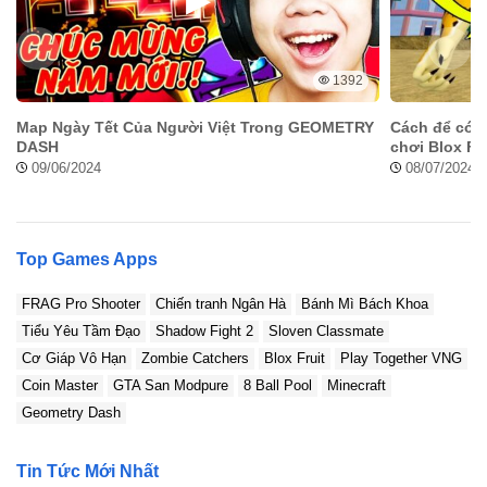
1392
Map Ngày Tết Của Người Việt Trong GEOMETRY
Cách để có t
DASH
chơi Blox Fru
09/06/2024
08/07/2024
Top Games Apps
FRAG Pro Shooter
Chiến tranh Ngân Hà
Bánh Mì Bách Khoa
Tiểu Yêu Tầm Đạo
Shadow Fight 2
Sloven Classmate
Cơ Giáp Vô Hạn
Zombie Catchers
Blox Fruit
Play Together VNG
Coin Master
GTA San Modpure
8 Ball Pool
Minecraft
Geometry Dash
Tin Tức Mới Nhất