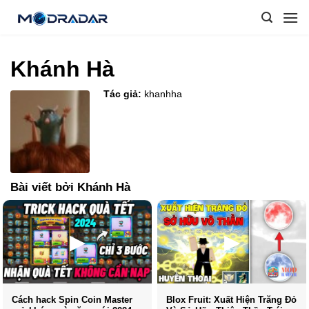
Skip
to
content
Khánh Hà
Tác giả:
khanhha
Bài viết bởi Khánh Hà
Cách hack Spin Coin Master
Blox Fruit: Xuất Hiện Trăng Đỏ