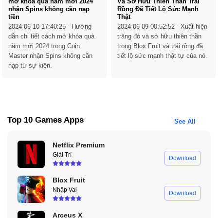
mở khóa quà năm mới 2024
Và Sở Hữu Thiên Thần Trái
nhận Spins không cần nạp
Rồng Đã Tiết Lộ Sức Mạnh
tiền
Thật
2024-06-10 17:40:25
- Hướng
2024-06-09 00:52:52
- Xuất hiện
dẫn chi tiết cách mở khóa quà
trăng đỏ và sở hữu thiên thần
năm mới 2024 trong Coin
trong Blox Fruit và trái rồng đã
Master nhận Spins không cần
tiết lộ sức mạnh thật tự của nó.
nạp từ sự kiện.
Top 10 Games Apps
See All
Netflix Premium
Giải Trí
Download
Blox Fruit
Nhập Vai
Download
Arceus X