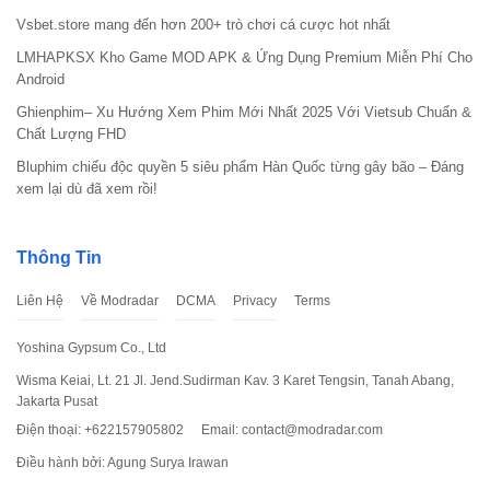
Vsbet.store mang đến hơn 200+ trò chơi cá cược hot nhất
LMHAPKSX Kho Game MOD APK & Ứng Dụng Premium Miễn Phí Cho
Android
Ghienphim– Xu Hướng Xem Phim Mới Nhất 2025 Với Vietsub Chuẩn &
Chất Lượng FHD
Bluphim chiếu độc quyền 5 siêu phẩm Hàn Quốc từng gây bão – Đáng
xem lại dù đã xem rồi!
Thông Tin
Liên Hệ
Về Modradar
DCMA
Privacy
Terms
Yoshina Gypsum Co., Ltd
Wisma Keiai, Lt. 21 Jl. Jend.Sudirman Kav. 3 Karet Tengsin, Tanah Abang,
Jakarta Pusat
Điện thoại: +622157905802
Email:
contact@modradar.com
Điều hành bởi: Agung Surya Irawan