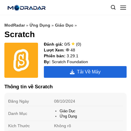
Skip
to
content
ModRadar
»
Ứng Dụng
»
Giáo Dục
»
Scratch
Đánh giá:
0/5
(0)
Lượt Xem
:
48
Phiên bản:
3.29.1
By:
Scratch Foundation
Tải Về Máy
Thông tin về Scratch
Đăng Ngày
08/10/2024
Giáo Dục
Danh Mục
Ứng Dụng
Kích Thước
Không rõ