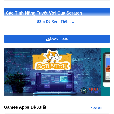
Các Tính Năng Tuyệt Vời Của Scratch
Bấm Để Xem Thêm...
Mặc dù độ tuổi từ 8 đến 16 tuổi là đối tượng được đặc biệt thiết
kế, nhưng bất cứ ai trong độ tuổi khác vẫn có thể sử dụng.
Scratch Apk có thể sử dụng trong mọi lĩnh vực từ giáo dục cho
Download
đến gia đình, thư viện, bảo tàng. Tại Scratch Apk hàng triệu người
đang tạo những dự án và đem lại hiệu quả cao.
Games Apps Đề Xuất
See All