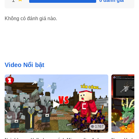
1
0 đánh giá
Tải ứng dụng tại Modradar an toàn không?
Tải Scratch có mất phí không?
Không có đánh giá nào.
Ứng dụng Scratch sử dụng trong lĩnh vực gì?
Hướng dẫn cài đặt Scratch MOD
Khi tải ứng dụng qua file apk quá trình tải xuống sẽ
Video Nổi bật
thực hiện những thao tác dưới đây, tham khảo các
thao tác bên dưới để có thể cài đặt ứng dụng về thiết
bị một cách dễ dàng
Bước 1: Bạn hãy kích hoạt quyền cài đặt ứng
dụng
Truy cập phần cài đặt và bật tính năng “cho phép cài
1767
đặt từ nguồn không xác định”. Nếu trước đây bạn đã
từng cài đặt file apk, thì bạn có thể bỏ qua thao tác