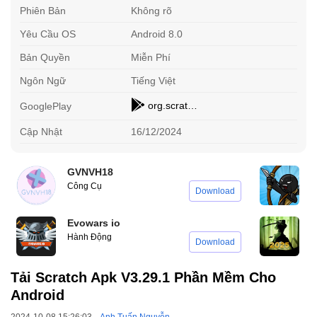
Phiên Bản
Không rõ
Yêu Cầu OS
Android 8.0
Bản Quyền
Miễn Phí
Ngôn Ngữ
Tiếng Việt
org.scratch
GooglePlay
Cập Nhật
16/12/2024
GVNVH18
S
Công Cụ
C
Download
Evowars io
S
Hành Động
H
Download
Tải Scratch Apk V3.29.1 Phần Mềm Cho
Android