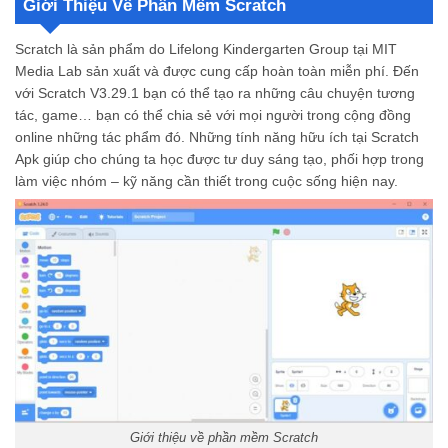
Giới Thiệu Về Phần Mềm Scratch
Hướng Dẫn Cách Tải Scratch Chi Tiết
Tải Scratch V3.29.1 Apk Miễn Phí Mới Nhất 2024 Tại Modradar
Scratch là sản phẩm do Lifelong Kindergarten Group tại MIT
Tải ứng dụng tại Modradar an toàn không?
Media Lab sản xuất và được cung cấp hoàn toàn miễn phí. Đến
Tải Scratch có mất phí không?
với Scratch V3.29.1 bạn có thể tạo ra những câu chuyện tương
Ứng dụng Scratch sử dụng trong lĩnh vực gì?
tác, game… bạn có thể chia sẻ với mọi người trong cộng đồng
online những tác phẩm đó. Những tính năng hữu ích tại Scratch
Apk giúp cho chúng ta học được tư duy sáng tạo, phối hợp trong
làm việc nhóm – kỹ năng cần thiết trong cuộc sống hiện nay.
Giới thiệu về phần mềm Scratch