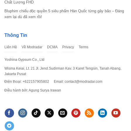
Chất Lượng FHD
Bluphim chiếu độc quyền 5 siêu phẩm Hàn Quốc từng gây bão – Đáng
xem lại dù đã xem rồi!
Hướng dẫn cài đặt phần mềm lập trình Scratch V3.29.1
Thông Tin
mới nhất
Liên Hệ
Về Modradar
DCMA
Privacy
Terms
Yoshina Gypsum Co., Ltd
Wisma Keiai, Lt. 21 Jl. Jend.Sudirman Kav. 3 Karet Tengsin, Tanah Abang,
Jakarta Pusat
Điện thoại: +622157905802
Email:
contact@modradar.com
Điều hành bởi: Agung Surya Irawan