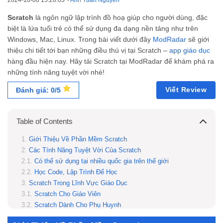
2024-10-08 15:26:03
-
Anh Tuấn Nguyễn
Scratch
là ngôn ngữ lập trình đồ hoạ giúp cho người dùng, đặc
biệt là lứa tuổi trẻ có thể sử dụng đa dạng nền tảng như trên
Windows, Mac, Linux. Trong bài viết dưới đây
ModRadar
sẽ giới
thiệu chi tiết tới bạn những điều thú vị tại Scratch –
app giáo dục
hàng đầu hiện nay. Hãy tải Scratch tại ModRadar để khám phá ra
những tính năng tuyệt vời nhé!
Viết Review
Đánh giá: 0/5
Table of Contents
Giới Thiệu Về Phần Mềm Scratch
Các Tính Năng Tuyệt Vời Của Scratch
Có thể sử dụng tại nhiều quốc gia trên thế giới
Học Code, Lập Trình Để Học
Scratch Trong Lĩnh Vực Giáo Dục
Scratch Cho Giáo Viên
Scratch Dành Cho Phụ Huynh
Cộng Đồng Người Dùng Scratch Trên Toàn Thế Giới