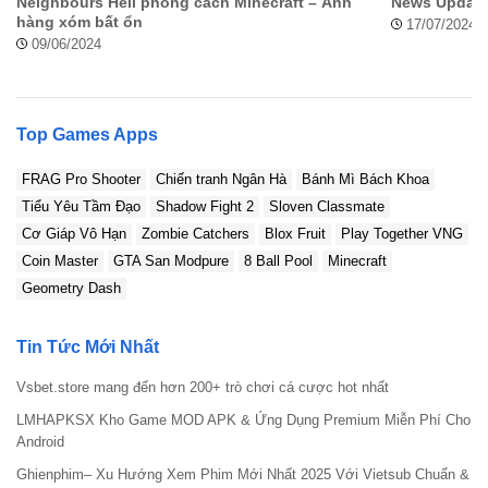
Neighbours Hell phong cách Minecraft – Anh
News Update 
này.
hàng xóm bất ổn
17/07/2024
09/06/2024
Bước 2: Cài đặt trò chơi
Sau khi hoàn tất thao tác ở bước 1, bạn hãy mở ứng
Top Games Apps
dụng ở phần tệp đã tải xuống ở trong trình duyệt,
nhấn vào file vừa tải về thành công. Điện thoại sẽ tự
FRAG Pro Shooter
Chiến tranh Ngân Hà
Bánh Mì Bách Khoa
động tiến hành cài đặt.
Tiểu Yêu Tầm Đạo
Shadow Fight 2
Sloven Classmate
Cơ Giáp Vô Hạn
Zombie Catchers
Blox Fruit
Play Together VNG
Bước 3: Khởi chạy ứng dụng
Coin Master
GTA San Modpure
8 Ball Pool
Minecraft
Geometry Dash
Khi quá trình cài đặt hoàn tất, bạn hãy mở ứng dụng
để trải nghiệm những tính năng tuyệt vời ngay nào.
Tin Tức Mới Nhất
Vsbet.store mang đến hơn 200+ trò chơi cá cược hot nhất
LMHAPKSX Kho Game MOD APK & Ứng Dụng Premium Miễn Phí Cho
Android
Ghienphim– Xu Hướng Xem Phim Mới Nhất 2025 Với Vietsub Chuẩn &