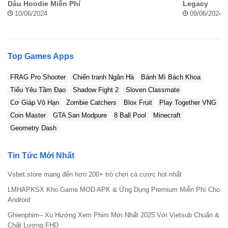
Dâu Hoodie Miễn Phí
Legacy
Làm thế nào để tải và cài đặt Wild Tamer Hack Full tiền
10/06/2024
09/06/2024
trên Android?
Wild Tamer Hack có an toàn không?
Top Games Apps
Wild Tamer Mod Apk có yêu cầu cấu hình cao không?
FRAG Pro Shooter
Chiến tranh Ngân Hà
Bánh Mì Bách Khoa
Hướng dẫn cài đặt Wild Tamer MOD
Tiểu Yêu Tầm Đạo
Shadow Fight 2
Sloven Classmate
Cơ Giáp Vô Hạn
Zombie Catchers
Blox Fruit
Play Together VNG
Việc cài đặt Wild Tamer Hack rất đơn giản, người
Coin Master
GTA San Modpure
8 Ball Pool
Minecraft
chơi chỉ cần thực hiện theo 2 bước dưới đây:
Geometry Dash
Bước 1: Bạn hãy vào Cài đặt > Ứng dụng > Trình
Tin Tức Mới Nhất
duyệt dùng để tải game (Chrome, Opera,…) >
Quyền > bật “Cho phép cài đặt ứng dụng từ nguồn
Vsbet.store mang đến hơn 200+ trò chơi cá cược hot nhất
không xác định. Bước này bạn chỉ cần làm một lần
LMHAPKSX Kho Game MOD APK & Ứng Dụng Premium Miễn Phí Cho
vào lần đầu tiên tải game, ứng dụng bằng file apk
Android
thôi nhé.
Ghienphim– Xu Hướng Xem Phim Mới Nhất 2025 Với Vietsub Chuẩn &
Chất Lượng FHD