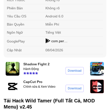
Phiên Bản
Không rõ
Yêu Cầu OS
Android 6.0
Bản Quyền
Miễn Phí
Ngôn Ngữ
Tiếng Việt
com.percent.wildtamer
GooglePlay
Cập Nhật
08/04/2026
Shadow Fight 2
B
Hành Động
M
Download
CapCut Pro
X
Chỉnh sửa & Xem Video
N
Download
Tải Hack Wild Tamer (Full Tất Cả, MOD
Menu) v2.45