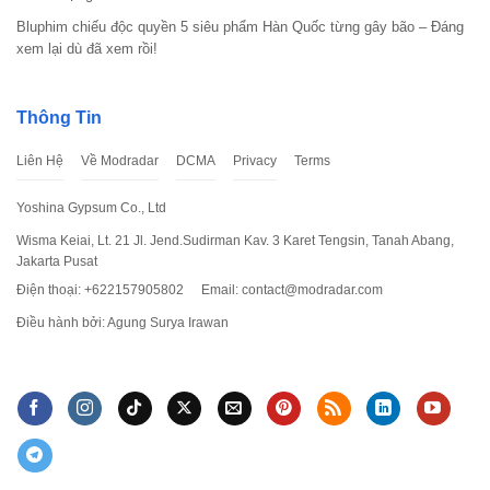
Bluphim chiếu độc quyền 5 siêu phẩm Hàn Quốc từng gây bão – Đáng
xem lại dù đã xem rồi!
Thông Tin
Liên Hệ
Về Modradar
DCMA
Privacy
Terms
Yoshina Gypsum Co., Ltd
Wisma Keiai, Lt. 21 Jl. Jend.Sudirman Kav. 3 Karet Tengsin, Tanah Abang,
Hướng dẫn cài đặt Wild Tamer Hack
Jakarta Pusat
Điện thoại: +622157905802
Email:
contact@modradar.com
Bước 2:
Bây giờ, bạn chỉ cần nhấn vào file tải xuống
Điều hành bởi: Agung Surya Irawan
vừa hoàn tất của
Wild Tamer Hack
để bắt đầu cài
đặt. Sau khi xác nhận một số quyền cơ bản, game
sẽ được tự động cài đặt lên thiết bị của bạn.