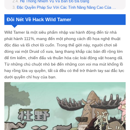
Hệ Thống Nhiệm Vụ Và Bản Đồ Đa Đạng
Đặc Quyền Pháp Sư Với Các Tính Năng Nâng Cao Của Bản Mod Tại MODRADAR
Kỹ Thuật Chơi Game Đỉnh Cao Để Giành Chiến Thắng
Đôi Nét Về Hack Wild Tamer
Thống Trị Kỷ Nguyên Tiền Sử Cùng Wild Tamer Tại MODRADAR
Làm thế nào để tải và cài đặt Wild Tamer Hack Full tiền trên Android?
Wild Tamer là một siêu phẩm nhập vai hành động đến từ nhà
Wild Tamer Hack có an toàn không?
phát hành 111%, mang đến một phong cách đồ họa nghệ thuật
Wild Tamer Mod Apk có yêu cầu cấu hình cao không?
độc đáo và lối chơi lôi cuốn. Trong thế giới này, người chơi sẽ
đóng vai một Druid cổ xưa, lang thang khắp các bản đồ rộng lớn
để tìm kiếm, chiến đấu và thuần hóa các loài động vật hoang dã.
Từ những chú chuột nhỏ bé đến những con voi ma mút khổng lồ
hay rồng lửa uy quyền, tất cả đều có thể trở thành tay sai đắc lực
dưới quyền chỉ huy của bạn.