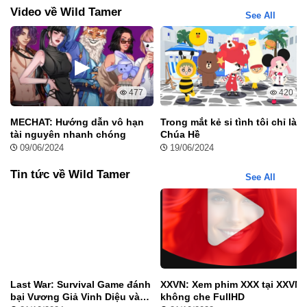
Video về Wild Tamer
công duy nhất, giúp thu phục thú hiếm cực nhanh.
See All
God mode:
Chế độ bất tử giúp pháp sư không bao giờ mất
máu trước các đòn tấn công của Boss.
MOD Menu:
Bảng điều khiển tích hợp cho phép bạn bật/tắt
các tính năng hack tùy ý ngay trong trận đấu.
477
420
MECHAT: Hướng dẫn vô hạn
Trong mắt kẻ si tình tôi chỉ là
tài nguyên nhanh chóng
Chúa Hề
09/06/2024
19/06/2024
Tin tức về Wild Tamer
See All
Last War: Survival Game đánh
XXVN: Xem phim XXX tại XXVN
bại Vương Giả Vinh Diệu và
không che FullHD
Các Tính Năng Nâng Cao Của Bản Mod Tại MODRADAR