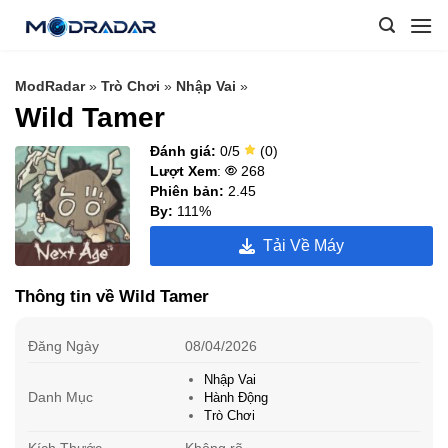
Skip
to
content
ModRadar
»
Trò Chơi
»
Nhập Vai
»
Wild Tamer
Đánh giá:
0/5
(0)
Lượt Xem
:
268
Phiên bản:
2.45
By:
111%
Tải Về Máy
Thông tin về Wild Tamer
Đăng Ngày
08/04/2026
Nhập Vai
Danh Mục
Hành Động
Trò Chơi
Kích Thước
Không rõ