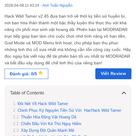
2026-04-08 11:43:24
-
Anh Tuấn Nguyễn
Hack Wild Tamer v2.45 đưa bạn trở về thời kỳ tiền sử huyền bí,
nơi bạn hóa thân thành một bậc thầy luyện thú thực thụ với khả
năng chi phối mọi sinh vật hoang dã. Phiên bản tại MODRADAR
trực tiếp giúp bạn làm chủ cuộc chơi nhờ tính năng vô hạn tiền,
God Mode và MOD Menu linh hoạt, cho phép bạn thu phục
những linh thú cổ xưa nhất mà không cần tốn công cày cuốc. Hãy
đọc ngay bài viết này để tải phiên bản tối ưu nhất từ MODRADAR
và bắt đầu xây dựng đế chế linh thú của riêng bạn!
Viết Review
Đánh giá: 0/5
Table of Contents
Đôi Nét Về Hack Wild Tamer
Chinh Phục Kỷ Nguyên Tiền Sử Với HacHack Wild Tamer
Thuần Hóa Động Vật Hoang Dã
Chiến Đấu Với Kẻ Thù Nguy Hiểm
Xây Dựng Đội Quân Mạnh Mẽ