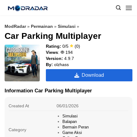
Skip
to
content
ModRadar
»
Permainan
»
Simulasi
»
Car Parking Multiplayer
Rating:
0/5
(0)
Views
:
194
Version:
4.9.7
By:
olzhass
Download
Information Car Parking Multiplayer
Created At
06/01/2026
Simulasi
Balapan
Bermain Peran
Category
Game Aksi