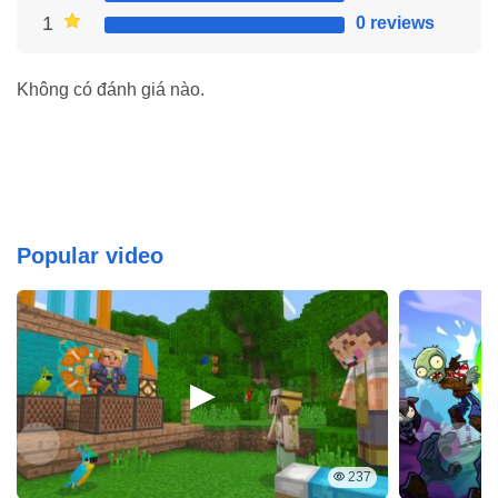
yang populer dengan sebutan Miga Town: My
1
0 reviews
World dan sudah diunduh lebih dari 50 juta kali. Kira-kira, fitur
premium apa yang ditawarkan oleh mod Miga World kepada
para penggunanya? Yuk, simak ulasan…
Không có đánh giá nào.
Tantangan yang Bikin Ketagihan di Car Parking
Multiplayer Mod Apk
Popular video
Kalau kamu pikir tantangan parkir di game ini gitu-gitu aja, berarti
237
pemikiran itu salah besar karena tantangan parkir di Car Parking