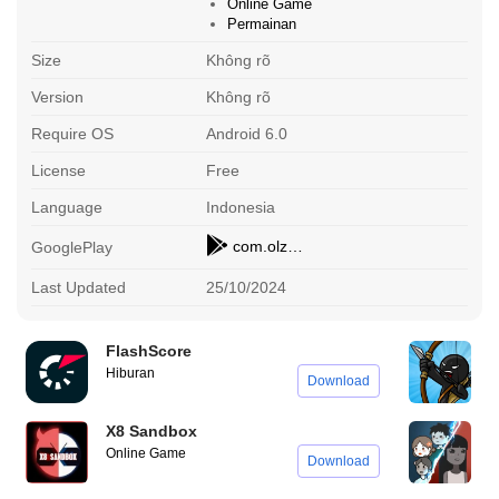
Online Game
Permainan
Size
Không rõ
Version
Không rõ
Require OS
Android 6.0
License
Free
Language
Indonesia
com.olzhas.carparking.multyplayer
GooglePlay
Last Updated
25/10/2024
FlashScore
S
Hiburan
A
Download
X8 Sandbox
H
Online Game
S
Download