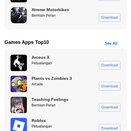
16 Skin Pemain yang Keren
Xtreme Motorbikes
Bermain Peran
Download
Selain mobil, kamu juga bisa kustomisasi karakter pemainmu
dengan memilih dari 16 skin yang tersedia. Setiap skin punya
gaya unik, jadi kamu bisa tampil beda saat bertemu pemain lain di
dunia open-world.
Games Apps Top10
See All
Car Parking Multiplayer Mod Apk, Game Rasa
Sosmed
Arceus X
Petualangan
Download
Plants vs Zombies 3
Arcade
Download
Teaching Feelings
Bermain Peran
Download
Roblox
Petualangan
Download