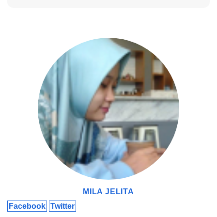
Nah, ini cocok buat yang beneran hobi mobil. Kamu bisa
kustomisasi mobil sesuai selera, mulai dari tampilan luar sampai
performa mesin. Dahaga oprek mobil bisa kamu salurkan di Car
Parking Multiplayer Mod Apk, mudah dan tanpa biaya.
Mengatur Suspensi dan Sudut Roda
Salah satu fitur unggulan di Car Parking Multiplayer Mod Apk
adalah kemampuan untuk mengatur suspensi dan sudut roda
MILA JELITA
mobilmu. Dengan ini, kamu bisa bikin mobil lebih stabil dan
Facebook
Twitter
nyaman saat dikendarai, terutama saat parkir di tempat yang