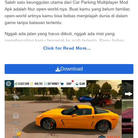
Salah satu keunggulan utama dari Car Parking Multiplayer Mod
Apk adalah fitur open-world-nya. Buat kamu yang belum familiar,
open-world artinya kamu bisa bebas menjelajah dunia di dalam
game tanpa batasan tertentu.
Nggak ada jalan yang harus diikuti, nggak ada misi yang
mengharuskan kamu bergerak ke arah tertentu. Kamu bebas
berkeliaran sesuka hati, kayak dunia nyata tapi dalam versi
Click for Read More...
digital.
Di dalam open-world ini, kamu bisa melakukan banyak hal selain
Download
parkir mobil. Mau sekadar jalan-jalan, mengunjungi pompa
bensin, atau masuk ke berbagai bangunan? Semuanya bisa.
Bahkan, ada bengkel mobil di mana kamu bisa memperbaiki atau
memodifikasi mobilmu.
Selain bebas menjelajah, ada juga mode polisi. Kalau pakek
aplikasi versi original, kamu perlu bayar kalau mau jadi polisi,
udah kayak di dunia nyata aja ya, eh! wkwk, becanda. Tapi
tenang, dengan download Car Parking Multiplayer Mod Apk mau
jadi polisi tinggal klik aja, gratis!