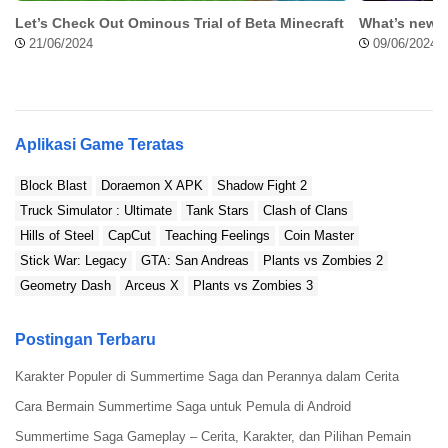
Multiplayer Mod Apk bener-bener bikin mikir dan nyoba berbagai
Let’s Check Out Ominous Trial of Beta Minecraft
What’s new i
strategi.
21/06/2024
09/06/2024
Ada 82 tantangan parkir yang realistis dan beragam, dari yang
paling mudah sampai yang paling rumit. Tantangan ini bakal
menguji skill kamu dalam mengemudi dan parkir. Tapi tenang aja,
kamu bisa ulang-ulang tantangannya sampai berhasil.
Aplikasi Game Teratas
Tiap tantangan juga melibatkan berbagai jenis kendaraan, mulai
Block Blast
Doraemon X APK
Shadow Fight 2
dari truk derek yang besar, pick up yang gesit, sampai mobil sport
Truck Simulator : Ultimate
Tank Stars
Clash of Clans
yang cepat. Setiap kendaraan punya tantangan tersendiri yang
Hills of Steel
CapCut
Teaching Feelings
Coin Master
bikin game ini nggak pernah bosenin.
Stick War: Legacy
GTA: San Andreas
Plants vs Zombies 2
Spesial Hanya Ada di Versi Mod Car Parking
Geometry Dash
Arceus X
Plants vs Zombies 3
Multiplayer
Postingan Terbaru
Ini dia yang bikin versi mod lebih spesial dari versi ori yang biasa
ditemuin di Google Playstore. Ada banyak fitur eksklusif yang
Karakter Populer di Summertime Saga dan Perannya dalam Cerita
mampu bikin kamu main tanpa pusing mikirin uang atau bahan
Cara Bermain Summertime Saga untuk Pemula di Android
bakar, untuk nikmati fitur ini kamu bisa download Car Parking
Multiplayer Mod Apk di
Modradar.com
.
Summertime Saga Gameplay – Cerita, Karakter, dan Pilihan Pemain