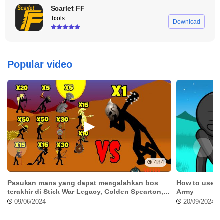
Scarlet FF
Tools
Download
Popular video
484
Pasukan mana yang dapat mengalahkan bos
How to use S
terakhir di Stick War Legacy, Golden Spearton,
Army
Griffon….
09/06/2024
20/09/2024