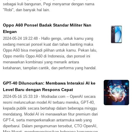
sebagai kuli bangunan, Pegi menyamar dengan nama
"Robi", dan banyak hal lain.
Oppo A60 Ponsel Badak Standar Militer Nan
Elegan
2024-05-24 19:22:48 - Hallo gengs, untuk kamu yang
sedang mencari ponsel kuat dan tahan banting maka
Oppo A60 bisa menjadi pilihan untuk kamu. Pekan lalu,
Oppo merilis Oppo A60 di Indonesia, dan ponsel ini
menawarkan kombinasi yang menarik antara
ketahanan, tampilan cantik, dan performa yang handal.
GPT-40 Diluncurkan: Membawa Interaksi AI ke
Level Baru dengan Respons Cepat
2024-05-16 15:33:19 - Modradar.com – OpenAI secara
resmi meluncurkan model AI terbaru mereka, GPT-40,
kepada publik secara bertahap dalam beberapa minggu
mendatang. Model AI ini menawarkan fitur premium dari
GPT-4, serta memperkenalkan antarmuka web yang
diperbarui. Dalam pengumuman tersebut, CTO OpenAI,
Mira Murati, mendemonstrasikan beberapa kemampuan