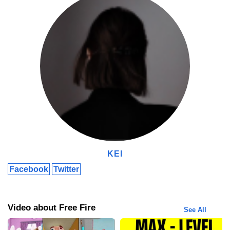
Gimana Caranya Klaim Kode Redeem FF SG2?
Selanjutnya, Kei bakal jelasin ke sobat gimana caranya buat klaim
kode
redeem
FF SG2 1 menit yang lalu ini. Bagi yang masih
bingung, Kei akan coba untuk menjelaskan secara rinci dan
mudah buat dipahami, ya.
Buka Situs Reward FF
Pertama-tama, sobat harus buka situs Reward FF dengan
KEI
domain
https://reward.ff.garena.com/id
. Jangan sampai salah
Facebook
Twitter
domain
ya, karena kalau salah satu huruf aja, sobat udah pasti
ke-
direct
ke
link
yang salah dan klaim sudah pasti tidak akan
berjalan.
Video about Free Fire
See All
Login Akun