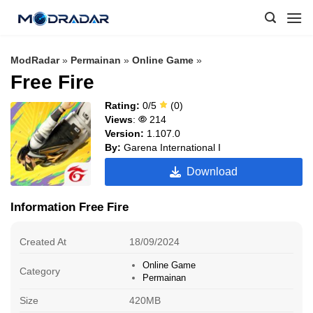
Skip
to
content
ModRadar
»
Permainan
»
Online Game
»
Free Fire
Rating:
0/5
(0)
Views
:
214
Version:
1.107.0
By:
Garena International I
Download
Information Free Fire
Created At
18/09/2024
Online Game
Category
Permainan
Size
420MB