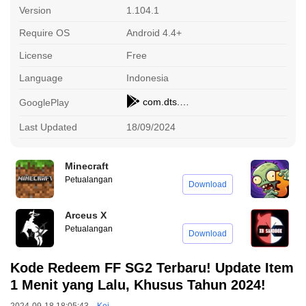
Version
1.104.1
Require OS
Android 4.4+
License
Free
Language
Indonesia
com.dts.freefireth
GooglePlay
Last Updated
18/09/2024
Minecraft
P
Petualangan
A
Download
Arceus X
X
Petualangan
O
Download
Kode Redeem FF SG2 Terbaru! Update Item
1 Menit yang Lalu, Khusus Tahun 2024!