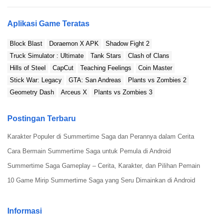
Jadi, mendapatkan kode
redeem
FF SG2 1 menit yang lalu bisa
jadi kunci yang oke banget buat sobat ambil.
Aplikasi Game Teratas
Block Blast
Doraemon X APK
Shadow Fight 2
Truck Simulator : Ultimate
Tank Stars
Clash of Clans
Hills of Steel
CapCut
Teaching Feelings
Coin Master
Stick War: Legacy
GTA: San Andreas
Plants vs Zombies 2
Geometry Dash
Arceus X
Plants vs Zombies 3
Postingan Terbaru
Karakter Populer di Summertime Saga dan Perannya dalam Cerita
Walaupun kesannya memang agak malesin karena kodenya
Cara Bermain Summertime Saga untuk Pemula di Android
banyak banget dan bikin pusing, percayalah sob, ini adalah cara
Summertime Saga Gameplay – Cerita, Karakter, dan Pilihan Pemain
yang oke banget buat kalian semua untuk tetap menjalankan hobi
bermain
game
dengan
item-item
yang menggiurkan tanpa harus
10 Game Mirip Summertime Saga yang Seru Dimainkan di Android
mengeluarkan uang yang terlalu banyak.
Klaim Hadiah Sebanyak Mungkin Menggunakan Kode
Informasi