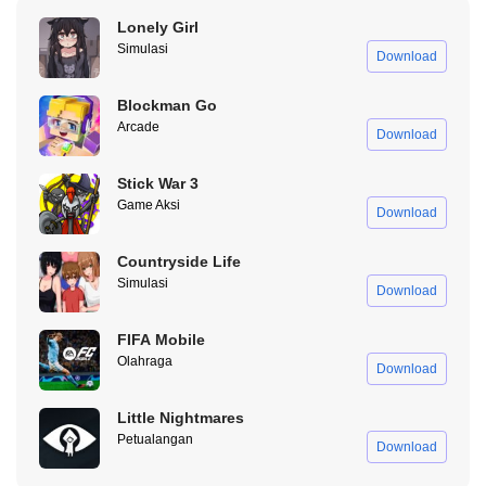
untuk mengklaim lagi di jam berikutnya hingga hari berikutnya.
Lonely Girl
Simulasi
Kode Redeem FF SG2 1 Menit yang Lalu
Download
Inget ya, dinamain kode
redeem
FF SG2 1 menit yang lalu
Blockman Go
karena kode-kode ini beneran bisa habis dalam waktu satu menit
Arcade
Download
saja! Sifatnya
random prize pool
, jadi klaim-klaim aja, siapa tau
sobat dapat
jackpot
!
Stick War 3
Game Aksi
PP94QA34RR55
Download
OO93PL67BV78
Countryside Life
Simulasi
HH56ZA21ER09
Download
GG45VB78MK98
FIFA Mobile
Olahraga
RR96ED87FR43
Download
UU99JN65MK54
Little Nightmares
Petualangan
SS97RF56GH67
Download
KK89PM87DJ45