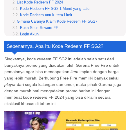
List Kode Redeem FF 2024
Kode Redeem FF SG2 1 Menit yang Lalu
Kode Redeem untuk Item Limit
Gimana Caranya Klaim Kode Redeem FF SG2?
Buka Situs Reward FF
Login Akun
Masukkan Kode Redeem
Sebenarnya, Apa Itu Kode Redeem FF SG2?
Perhatikan Kode Redeem
Cek Inbox
Singkatnya, kode
redeem
FF SG2 ini adalah salah satu dari
Kenapa Harus Kode Redeem FF SG2?
banyaknya promo yang diadakan oleh Garena Free Fire untuk
Klaim Hadiah Sebanyak Mungkin Menggunakan Kode Redeem FF SG2!
pemainnya agar bisa mendapatkan
item
impian dengan harga
Apakah Kode Redeem FF SG2 akan diupdate setiap harinya?
yang lebih murah. Berhubung Free Fire memiliki banyak sekali
Apakah Kode Redeem FF SG2 harus diklaim melalui situs sendiri?
player
dari segala kalangan dan umur, maka pihak Garena juga
Apakah semua Kode Redeem FF SG2 di situs ModRadar bisa digunakan?
dengan murah hati mengadakan promo harian ini dengan
membuat kode
redeem
FF 2024 yang bisa diklaim secara
eksklusif khusus di tahun ini.