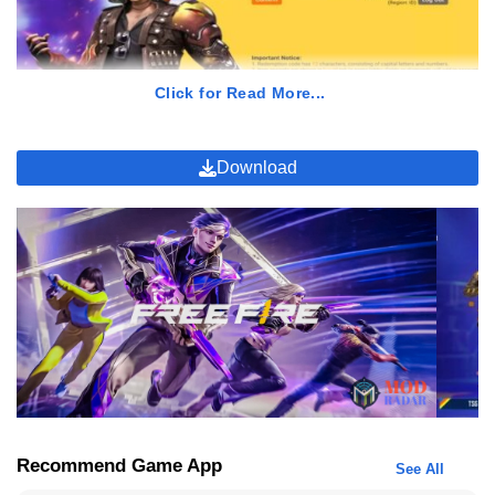
Click for Read More...
Download
Nah
, perlu sobat ketahui, kode
redeem
FF SG2 1 menit yang lalu
ini benar-benar cepet-cepetan ya,
guys
. Jadi kalau kuotanya
sudah habis, maka sobat sudah tidak bisa melakukan klaim dan
kesempatan akan hangus. Maka dari itu, kode-kode ini kerap kali
dinamakan kode
redeem
FF SG2 1 menit yang lalu karena
saking
banyaknya peminat yang menggunakan kode
redeem
FF 2024
ini.
List Kode Redeem FF 2024
Di sini Kei akan memberikan banyak kode
redeem
FF SG2 yang
bisa sobat gunakan sepanjang tahun 2024. Ini hoki-hokian ya,
Recommend Game App
See All
guys.
Jadi kalau hari ini sobat belum bisa klaim, sobat bisa coba