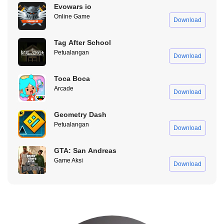
Evowars io
TKNSG2WINDAH – Hadiah Token SG2
Online Game
Download
JKT48TOKENSG – Hadiah Token SG2
Tag After School
X5HCV6PVGHH3 – Hadiah Token SG2
Petualangan
Download
EMASOLIM2024 – Incubator Voucher
Toca Boca
TKNBUNDLEGYC – Pramuka Token
Arcade
Download
WISHTX8J3NMR – 100x Token Wish N Win
Geometry Dash
4AZYG8SZ1FJ6 – 3x Incubator Voucher Jun Exp
Petualangan
Download
JKTE8M89FM4M – Hadiah Skin Machete
GTA: San Andreas
Game Aksi
Download