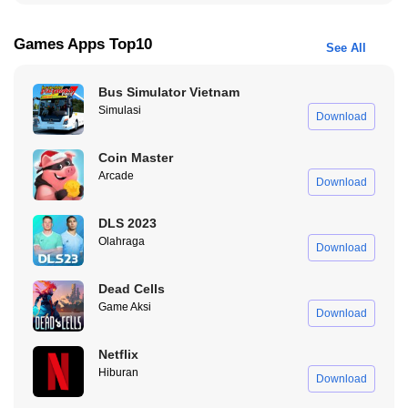
JJ78OP99LK87
Games Apps Top10
See All
TT98GT45HY76
Bus Simulator Vietnam
VV00HB78JI88
Simulasi
Download
LL90QW23GF34
Coin Master
NN92YU56MN65
Arcade
Download
QQ95WS65XS21
DLS 2023
FF34BN76OP90
Olahraga
Download
MM91ER45CV56
Dead Cells
Kode Redeem untuk Item Limit
Game Aksi
Download
Selanjutnya sobat juga bisa klaim kode-kode khusus yang bisa
digunakan untui membeli
skin
dan
item
spesial yang ada di dalam
Netflix
game
Free Fire, ya.
Hiburan
Download
SGJKT48TOKEN – Hadiah Token SG2