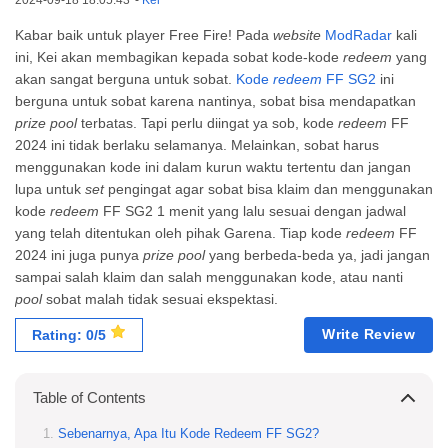
2024-09-18 18:05:43
-
Kei
Kabar baik untuk player Free Fire! Pada
website
ModRadar
kali
ini, Kei akan membagikan kepada sobat kode-kode
redeem
yang
akan sangat berguna untuk sobat.
Kode
redeem
FF SG2
ini
berguna untuk sobat karena nantinya, sobat bisa mendapatkan
prize pool
terbatas. Tapi perlu diingat ya sob, kode
redeem
FF
2024 ini tidak berlaku selamanya. Melainkan, sobat harus
menggunakan kode ini dalam kurun waktu tertentu dan jangan
lupa untuk
set
pengingat agar sobat bisa klaim dan menggunakan
kode
redeem
FF SG2 1 menit yang lalu sesuai dengan jadwal
yang telah ditentukan oleh pihak Garena. Tiap kode
redeem
FF
2024 ini juga punya
prize pool
yang berbeda-beda ya, jadi jangan
sampai salah klaim dan salah menggunakan kode, atau nanti
pool
sobat malah tidak sesuai ekspektasi.
Write Review
Rating: 0/5
Table of Contents
Sebenarnya, Apa Itu Kode Redeem FF SG2?