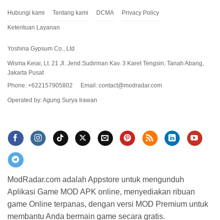
Redeem FF SG2!
Hubungi kami
Tentang kami
DCMA
Privacy Policy
Well, well
, udah tau kan kalau ada banyak banget keuntungan
Ketentuan Layanan
dengan sobat tetap
up to date
sama kode-kode
redeem
ini?
Jangan mager-mager buat cek kode harian ya, karena memang
Yoshina Gypsum Co., Ltd
kode
redeem
FF SG2 ini tidak menentu kuotanya dan hanya
Wisma Keiai, Lt. 21 Jl. Jend.Sudirman Kav. 3 Karet Tengsin, Tanah Abang,
orang-orang
gercep
yang bisa menikmati
rewards
yang
Jakarta Pusat
disediakan oleh pihak Garena ini. Kalau mau tetap
update
, kode
Phone: +622157905802
Email:
contact@modradar.com
bisa dilihat di situs ModRadar, ya!
Operated by: Agung Surya Irawan
Apakah Kode Redeem FF SG2 akan diupdate setiap
harinya?
Apakah Kode Redeem FF SG2 harus diklaim melalui situs
sendiri?
Apakah semua Kode Redeem FF SG2 di situs ModRadar
bisa digunakan?
ModRadar.com adalah Appstore untuk mengunduh
Aplikasi Game MOD APK online, menyediakan ribuan
How to install Free Fire MOD
game Online terpanas, dengan versi MOD Premium untuk
membantu Anda bermain game secara gratis.