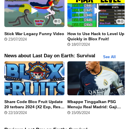
Earth Mod menu, maka akan ada
zombie
yang berkeliling dan
menargetkan sobat sebagai mangsa mereka. Tidak perlu panik,
sobat bisa melihat
inventory
sobat dan menggunakan beberapa
0
0
senjata yang sebelumnya sudah sobat ambil. Dengan senjata
tersebut, sobat bisa membunuh
zombie
agar sobat tetap
Stick War Legacy Funny Video
How to Use Hack to Level Up
bertahan hidup.
Quickly in Blox Fruit!
23/07/2024
18/07/2024
Crafting
News about Last Day on Earth: Survival
See All
Selanjutnya dengan menggunakan MOD Last Day on Earth,
sobat bisa melakukan
crafting
dari
item
yang sudah dikumpulkan
sebelumnya. Karena
item
yang bisa dikumpulkan tidak terbatas,
maka sobat bisa melakukan
crafting
apapun tanpa khawatir
bahan baku akan habis.
Share Code Blox Fruit Update
Mbappe Tinggalkan PSG
20 terbaru 2024 (X2 Exp, Reset
Menuju Real Madrid: Gaji
stats)
hingga Nomer Punggung 10
22/10/2024
15/05/2024