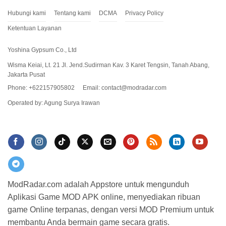
Hubungi kami
Tentang kami
DCMA
Privacy Policy
Ketentuan Layanan
Yoshina Gypsum Co., Ltd
Wisma Keiai, Lt. 21 Jl. Jend.Sudirman Kav. 3 Karet Tengsin, Tanah Abang,
Jakarta Pusat
Phone: +622157905802
Email:
contact@modradar.com
Operated by: Agung Surya Irawan
ModRadar.com adalah Appstore untuk mengunduh
Saat hendak menginstal aplikasi dari sumber
Aplikasi Game MOD APK online, menyediakan ribuan
eksternal, sobat harus mengaktifkan mode sumber
game Online terpanas, dengan versi MOD Premium untuk
tidak dikenal agar perangkat mengidentifikasikan
membantu Anda bermain game secara gratis.
berkas tersebut aman untuk diinstal. Sobat dapat