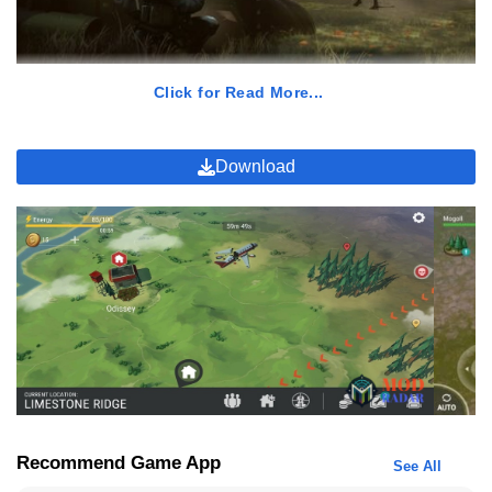
Game
yang dirilis pada tahun 2017 oleh pengembang bernama
Click for Read More...
Kefir! ini memiliki alur cerita yang mengagumkan dan juga
menegangkan. Para pemain disajikan grafik yang ringan namun
bersahabat. Bisa dikatakan, grafik ini hampir sama dengan grafik
Download
yang dimiliki oleh The Sims. Bisa terbayang di kepala sobat? Misi-
misi yang nantinya tersedia di dalam permainan juga tidak kalah
menegangkan. Maka dari itu, Last Day on Earth Mod APK banyak
dijadikan rekomendasi bagi sobat penggemar
game
yang
menyukai tema ini.
Fitur Istimewa Last Day on Earth MOD
Ada beberapa fitur istimewa yang bisa sobat gunakan sebelum
memulai
gameplay
dan
download
Last Day on Earth Mod APK
.
Nantinya, fitur ini akan sangat berguna dan berpengaruh
terhadap
gameplay
sobat. Berikut fitur MOD Last Day on Earth.
Recommend Game App
See All
Puluhan Item dan Crafting Unlimited