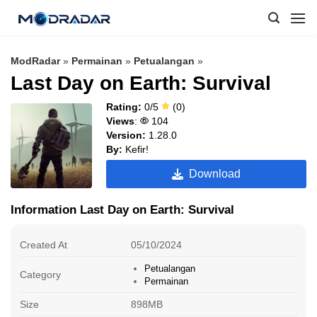
Skip
to
content
ModRadar
»
Permainan
»
Petualangan
»
Last Day on Earth: Survival
Rating:
0/5
(0)
Views
:
104
Version:
1.28.0
By:
Kefir!
Download
Information Last Day on Earth: Survival
Created At
05/10/2024
Petualangan
Category
Permainan
Size
898MB