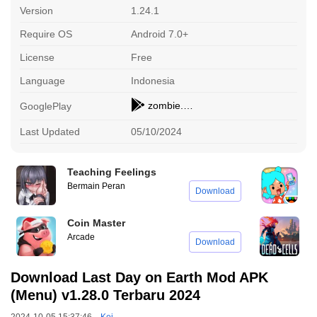
Version
1.24.1
Require OS
Android 7.0+
License
Free
Language
Indonesia
zombie.survival.craft.z
GooglePlay
Last Updated
05/10/2024
Teaching Feelings
T
Bermain Peran
A
Download
Coin Master
D
Arcade
G
Download
Download Last Day on Earth Mod APK
(Menu) v1.28.0 Terbaru 2024