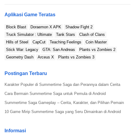
Aplikasi Game Teratas
Block Blast
Doraemon X APK
Shadow Fight 2
Truck Simulator : Ultimate
Tank Stars
Clash of Clans
Hills of Steel
CapCut
Teaching Feelings
Coin Master
Stick War: Legacy
GTA: San Andreas
Plants vs Zombies 2
Geometry Dash
Arceus X
Plants vs Zombies 3
Postingan Terbaru
Hal pertama yang perlu sobat lakukan sebelum
download
Last Day on Earth Mod APK, adalah
Karakter Populer di Summertime Saga dan Perannya dalam Cerita
menentukan versi mana yang hendak sobat
Cara Bermain Summertime Saga untuk Pemula di Android
download.
Kalian bisa menemukan pilihan
file
pada
Summertime Saga Gameplay – Cerita, Karakter, dan Pilihan Pemain
situs ModRadar dan setelah versinya benar, silahkan
10 Game Mirip Summertime Saga yang Seru Dimainkan di Android
klik ‘Download’.
Langkah 2: Aktifkan Sumber Tidak Dikenal
Informasi