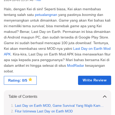
2024-10-05 15:37:46
-
Kei
Halo, dengan Kei di sini! Seperti biasa, Kei akan membahas
tentang salah satu
petualangnan
yang pastinya
booming
dan
menyenangkan untuk dimainkan.
Game
yang akan Kei bahas kali
ini memiliki tema
survival
, bisa menebak
game
apa yang Kei
maksud? Benar, Last Day on Earth. Permainan ini bisa dimainkan
di Android maupun PC, dan sudah tersedia di Google Play Store.
Game
ini sudah berhasil mencapai 100 juta
download
. Tentunya,
Kei akan membahas versi MOD-nya yakni
Last Day on Earth Mod
APK
. Kira-kira, Last Day on Earth Mod APK bisa menawarkan fitur
apa saja kepada para penggunanya? Mari bahas bersama Kei di
dalam artikel ini hingga selesai di situs
ModRadar
kesayangan
sobat.
Write Review
Rating: 0/5
Table of Contents
Last Day on Earth MOD, Game Survival Yang Wajib Kamu Miliki
Fitur Istimewa Last Day on Earth MOD