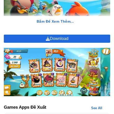
Bấm Để Xem Thêm...
Download
Đôi điều về game Angry Birds 2 Hack
Angry Birds 2 Hack v3.25.0 Thu Hút Người Chơi
Như Thế Nào?
Angry Birds 2 APK Mod v3.25.0 mang đến một lối chơi quen thuộc
nhưng được nâng cấp với nhiều thứ mới mẻ và hấp dẫn hơn:
Hệ thống nhân vật đa dạng
Bạn có thể thu thập và sử dụng nhiều loại chim khác nhau như
Red, Chuck, Matilda hay Bomb. Mỗi nhân vật đều có những kỹ
Games Apps Đề Xuất
See All
năng riêng biệt, giúp bạn dễ dàng vượt qua từng thử thách trong