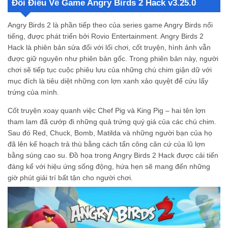
Đôi Điều Về Game Angry Birds 2 Hack v3.25.0
Vô hạn tiền và năng lượng
Mở khóa toàn bộ vật phẩm và nhân vật
Angry Birds 2 là phần tiếp theo của series game Angry Birds nổi
Không giới hạn cấp độ
tiếng, được phát triển bởi Rovio Entertainment. Angry Birds 2
Cách Tải Game Angry Birds 2 Hack v3.25.0
Hack là phiên bản sửa đổi với lối chơi, cốt truyện, hình ảnh vẫn
Còn chần chờ gì mà không tải ngay Angry Birds 2 Hack tại Modradar
được giữ nguyên như phiên bản gốc. Trong phiên bản này, người
Phiên bản Mod Angry Birds 2 v3.25.0 có an toàn không?
chơi sẽ tiếp tục cuộc phiêu lưu của những chú chim giận dữ với
Tôi có thể chơi Angry Birds 2 Hack trên iPhone được không?
mục đích là tiêu diệt những con lợn xanh xảo quyệt để cứu lấy
Phiên bản Angry Birds 2 Hack v3.25.0 có cần kết nối internet để chơi không?
trứng của mình.
Cốt truyện xoay quanh việc Chef Pig và King Pig – hai tên lợn
tham lam đã cướp đi những quả trứng quý giá của các chú chim.
Sau đó Red, Chuck, Bomb, Matilda và những người bạn của họ
đã lên kế hoạch trả thù bằng cách tấn công căn cứ của lũ lợn
bằng súng cao su. Đồ họa trong Angry Birds 2 Hack được cải tiến
đáng kể với hiệu ứng sống động, hứa hẹn sẽ mang đến những
giờ phút giải trí bất tận cho người chơi.