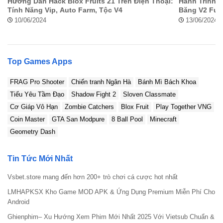
Hướng Dẫn Hack Blox Fruits 21 Trên Điện Thoại:
Hành Trình C
Hướng dẫn tải và cài game Angry Birds 2 Hack
Tính Năng Vip, Auto Farm, Tộc V4
Băng V2 Full
10/06/2024
13/06/2024
Top Games Apps
FRAG Pro Shooter
Chiến tranh Ngân Hà
Bánh Mì Bách Khoa
Tiểu Yêu Tầm Đạo
Shadow Fight 2
Sloven Classmate
Cơ Giáp Vô Hạn
Zombie Catchers
Blox Fruit
Play Together VNG
Coin Master
GTA San Modpure
8 Ball Pool
Minecraft
Geometry Dash
Tin Tức Mới Nhất
Vsbet.store mang đến hơn 200+ trò chơi cá cược hot nhất
LMHAPKSX Kho Game MOD APK & Ứng Dụng Premium Miễn Phí Cho
Android
Ghienphim– Xu Hướng Xem Phim Mới Nhất 2025 Với Vietsub Chuẩn &