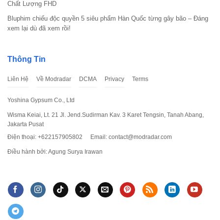
Chất Lượng FHD
Bluphim chiếu độc quyền 5 siêu phẩm Hàn Quốc từng gây bão – Đáng
xem lại dù đã xem rồi!
Thông Tin
Liên Hệ
Về Modradar
DCMA
Privacy
Terms
Yoshina Gypsum Co., Ltd
Wisma Keiai, Lt. 21 Jl. Jend.Sudirman Kav. 3 Karet Tengsin, Tanah Abang,
Jakarta Pusat
Điện thoại: +622157905802
Email:
contact@modradar.com
Điều hành bởi: Agung Surya Irawan