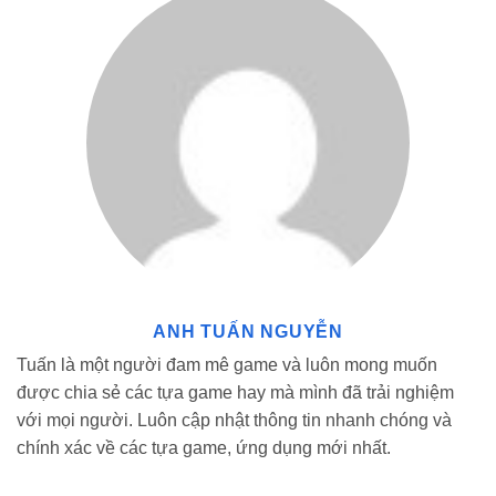
Phiên bản Angry Birds 2 Hack sẽ có những gì?
Mở khóa toàn bộ vật phẩm và nhân vật
ANH TUẤN NGUYỄN
Thay vì phải tốn thời gian và công sức mở khóa từng nhân vật
Tuấn là một người đam mê game và luôn mong muốn
một, phiên bản Angry Birds 2 Hack này sẽ cho bạn sử dụng ngay
được chia sẻ các tựa game hay mà mình đã trải nghiệm
tất cả các chú chim cũng như vật phẩm đặc biệt ngay từ lúc bắt
với mọi người. Luôn cập nhật thông tin nhanh chóng và
đầu. Điều này sẽ giúp quá trình chơi game diễn ra mượt mà và
chính xác về các tựa game, ứng dụng mới nhất.
thú vị hơn, giúp bạn linh hoạt lựa chọn chiến thuật cho riêng
mình.