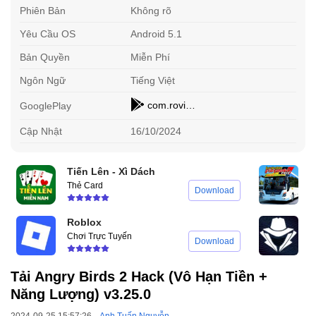
Phiên Bản
Không rõ
Yêu Cầu OS
Android 5.1
Bản Quyền
Miễn Phí
Ngôn Ngữ
Tiếng Việt
com.rovio.baba
GooglePlay
Cập Nhật
16/10/2024
Tiến Lên - Xì Dách
B
Thẻ Card
M
Download
Roblox
G
Chơi Trực Tuyến
G
Download
Tải Angry Birds 2 Hack (Vô Hạn Tiền +
Năng Lượng) v3.25.0