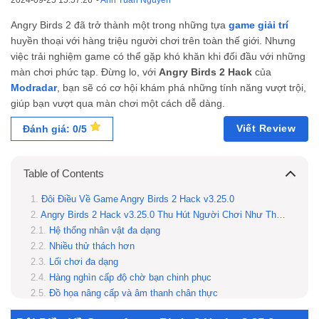
2024-09-25 15:57:26
-
Anh Tuấn Nguyễn
Angry Birds 2 đã trở thành một trong những tựa
game giải trí
huyền thoại với hàng triệu người chơi trên toàn thế giới. Nhưng
việc trải nghiệm game có thể gặp khó khăn khi đối đầu với những
màn chơi phức tạp. Đừng lo, với
Angry Birds 2 Hack
của
Modradar
, bạn sẽ có cơ hội khám phá những tính năng vượt trội,
giúp bạn vượt qua màn chơi một cách dễ dàng.
Viết Review
Đánh giá: 0/5
Table of Contents
Đôi Điều Về Game Angry Birds 2 Hack v3.25.0
Angry Birds 2 Hack v3.25.0 Thu Hút Người Chơi Như Thế Nào?
Hệ thống nhân vật đa dạng
Nhiều thử thách hơn
Lối chơi đa dạng
Hàng nghìn cấp độ chờ bạn chinh phục
Đồ họa nâng cấp và âm thanh chân thực
Phiên Bản Angry Birds 2 Hack Sẽ Có Những Gì?