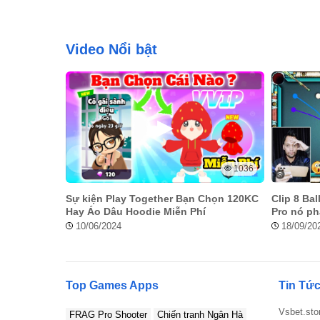
Video Nổi bật
1036
Sự kiện Play Together Bạn Chọn 120KC
Clip 8 Ba
Hay Áo Dâu Hoodie Miễn Phí
Pro nó ph
10/06/2024
18/09/20
Top Games Apps
Tin Tức
Vsbet.sto
FRAG Pro Shooter
Chiến tranh Ngân Hà