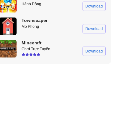
Hành Động
Download
Townscaper
Mô Phỏng
Download
Minecraft
Chơi Trực Tuyến
Download