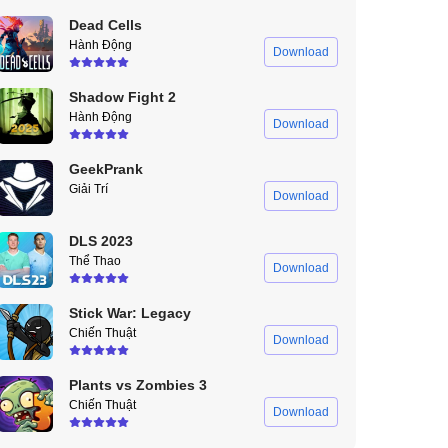
Dead Cells
Hành Động
Download
Shadow Fight 2
Hành Động
Download
GeekPrank
Giải Trí
Download
DLS 2023
Thể Thao
Download
Stick War: Legacy
Chiến Thuật
Download
Plants vs Zombies 3
Chiến Thuật
Download