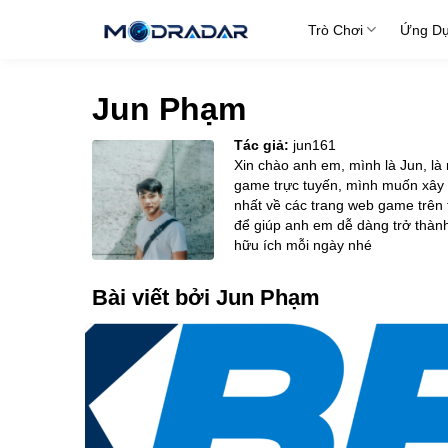
Skip
Trò Chơi
Ứng D
to
content
Jun Phạm
Tác giả:
jun161
Xin chào anh em, mình là Jun, là
game trực tuyến, mình muốn xây 
nhất về các trang web game trên 
để giúp anh em dễ dàng trở thành
hữu ích mỗi ngày nhé
Bài viết bởi Jun Phạm