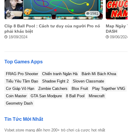
1581
Clip 8 Ball Pool : Cách tư duy của người Pro nó
Map Ngày Tế
phải khác biệt
DASH
18/09/2024
09/06/2024
Top Games Apps
FRAG Pro Shooter
Chiến tranh Ngân Hà
Bánh Mì Bách Khoa
Tiểu Yêu Tầm Đạo
Shadow Fight 2
Sloven Classmate
Cơ Giáp Vô Hạn
Zombie Catchers
Blox Fruit
Play Together VNG
Coin Master
GTA San Modpure
8 Ball Pool
Minecraft
Geometry Dash
Tin Tức Mới Nhất
Vsbet.store mang đến hơn 200+ trò chơi cá cược hot nhất