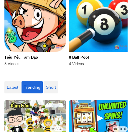
Tiểu Yêu Tầm Đạo
8 Ball Pool
3 Videos
4 Videos
Latest
Trending
Short
384
1016