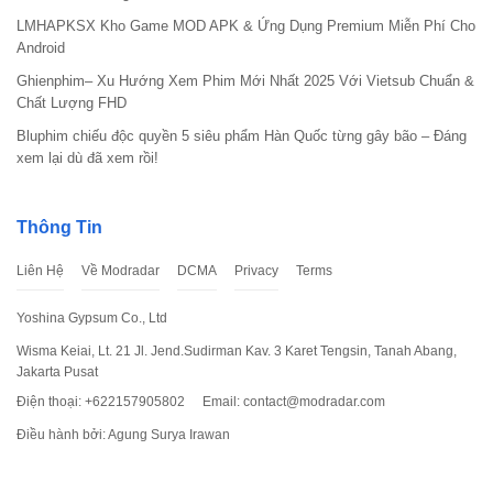
LMHAPKSX Kho Game MOD APK & Ứng Dụng Premium Miễn Phí Cho
Android
Ghienphim– Xu Hướng Xem Phim Mới Nhất 2025 Với Vietsub Chuẩn &
Chất Lượng FHD
Bluphim chiếu độc quyền 5 siêu phẩm Hàn Quốc từng gây bão – Đáng
xem lại dù đã xem rồi!
Thông Tin
Liên Hệ
Về Modradar
DCMA
Privacy
Terms
Yoshina Gypsum Co., Ltd
Wisma Keiai, Lt. 21 Jl. Jend.Sudirman Kav. 3 Karet Tengsin, Tanah Abang,
Jakarta Pusat
Điện thoại: +622157905802
Email:
contact@modradar.com
Điều hành bởi: Agung Surya Irawan