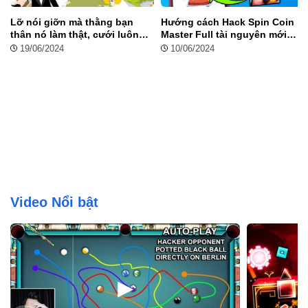
Lỡ nói giỡn mà thằng bạn
Hướng cách Hack Spin Coin
thân nó làm thật, cưới luôn
Master Full tài nguyên mới
con em gái!
nhất 2024
19/06/2024
10/06/2024
Video Nổi bật