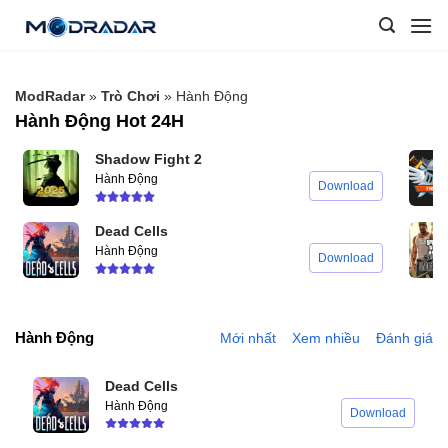
Skip
to
content
ModRadar
»
Trò Chơi
»
Hành Động
Hành Động Hot 24H
Shadow Fight 2
Hành Động
Download
Dead Cells
Hành Động
Download
Hành Động
Mới nhất
Xem nhiều
Đánh giá
Dead Cells
Hành Động
Download