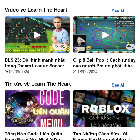
Video về Learn The Heart
See All
401
0
DLS 23: Đội hình mạnh nhất
Clip 8 Ball Pool : Cách tư duy
trong Dream League Soccer
của người Pro nó phải khác
Cách Cài Đặt Và Sử Dụng Learn The Heart Apk
2023
biệt
09/06/2024
18/09/2024
Tin tức về Learn The Heart
See All
Tại Sao Bạn Không Nên Bỏ Lỡ Tựa Game Learn
The Heart Này?
Nếu bạn còn đang phân vân, đây là những lý do khiến Learn The
Heart trở thành cái tên phải có trên điện thoại của bạn:
Sự giải trí nhẹ nhàng:
Game mang đến cảm giác thư giãn,
bình yên, tách biệt khỏi những lo toan hằng ngày.
Tổng Hợp Code Liên Quân
Top Những Cách Sửa Lỗi
Đồ họa mãn nhãn:
Phong cách nghệ thuật 2D tinh tế, tạo
Hàng Ngày Mới Nhất 2025
Không Vào Được Roblox Trên