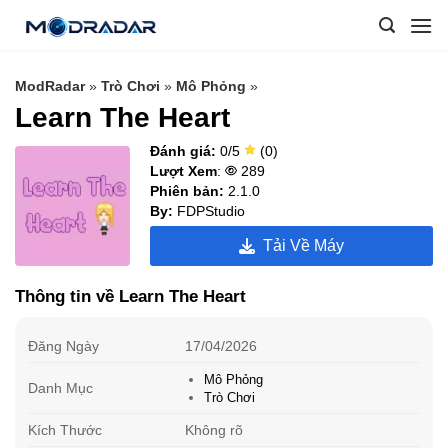
Skip
to
content
ModRadar
»
Trò Chơi
»
Mô Phỏng
»
Learn The Heart
Đánh giá:
0/5
(0)
Lượt Xem
:
289
Phiên bản:
2.1.0
By:
FDPStudio
Tải Về Máy
Thông tin về Learn The Heart
Đăng Ngày
17/04/2026
Mô Phỏng
Danh Mục
Trò Chơi
Kích Thước
Không rõ