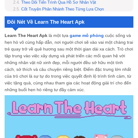
Theo Dõi Tiến Trình Qua Hồ Sơ Nhân Vật
Cốt Truyện Phân Nhánh Theo Từng Lựa Chọn
Cách Cài Đặt Và Sử Dụng Learn The Heart Apk
Đôi Nét Về Learn The Heart Apk
Tại Sao Bạn Không Nên Bỏ Lỡ Tựa Game Learn The Heart Này?
Viết Nên Câu Chuyện Tình Yêu Hoàn Hảo Cùng MODRADAR
Learn The Heart Apk
là một tựa
game mô phỏng
cuộc sống và
Learn The Heart game apk có miễn phí không?
hẹn hò vô cùng hấp dẫn, nơi người chơi sẽ vào vai một chàng trai
Tải Learn the Heart game có an toàn không?
trẻ quay trở về quê hương sau một thời gian dài xa cách. Trò chơi
Learn the Heart apk có thể chơi trên iOS và PC không?
tập trung vào việc xây dựng và phát triển các mối quan hệ với
những nhân vật nữ xinh đẹp, mỗi người đều sở hữu một tính
cách, sở thích và câu chuyện riêng biệt. Điểm đặc trưng lớn nhất
của trò chơi là sự tự do trong việc quyết định lộ trình tình cảm, từ
việc tặng quà, cùng nhau tham gia các hoạt động giải trí cho đến
những buổi hẹn hò riêng tư đầy cảm xúc.