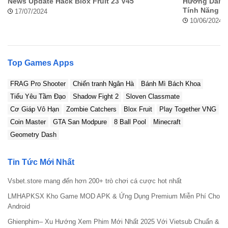
News Update Hack Blox Fruit 23 V45
Hướng Dẫn Ha
có thể cài đặt file Apk trên thiết bị Android.
Tính Năng Vi
17/07/2024
10/06/2024
Top Games Apps
FRAG Pro Shooter
Chiến tranh Ngân Hà
Bánh Mì Bách Khoa
Tiểu Yêu Tầm Đạo
Shadow Fight 2
Sloven Classmate
Cơ Giáp Vô Hạn
Zombie Catchers
Blox Fruit
Play Together VNG
Coin Master
GTA San Modpure
8 Ball Pool
Minecraft
Geometry Dash
Cho phép cài đặt từ nguồn không xác định
Tin Tức Mới Nhất
Bước 2:
Vào thư mục Tải về trên thiết bị và nhấn
Vsbet.store mang đến hơn 200+ trò chơi cá cược hot nhất
mở file Learn The Heart Apk v2.1.0 vừa tải về thành
LMHAPKSX Kho Game MOD APK & Ứng Dụng Premium Miễn Phí Cho
công
Android
Ghienphim– Xu Hướng Xem Phim Mới Nhất 2025 Với Vietsub Chuẩn &
Bước 3:
Tiếp tục chọn Cài đặt và làm theo các chỉ