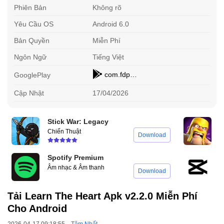
Phiên Bản
Không rõ
Yêu Cầu OS
Android 6.0
Bản Quyền
Miễn Phí
Ngôn Ngữ
Tiếng Việt
com.fdpstudio.learntheheart
GooglePlay
Cập Nhật
17/04/2026
Stick War: Legacy
C
Chiến Thuật
C
Download
Spotify Premium
C
Âm nhạc & Âm thanh
C
Download
Tải Learn The Heart Apk v2.2.0 Miễn Phí
Cho Android