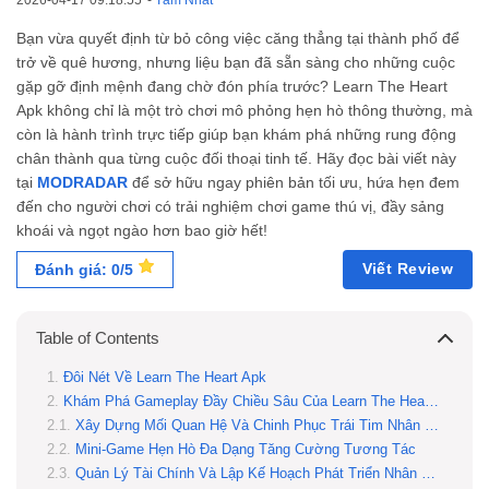
2026-04-17 09:18:55
-
Tâm Nhất
Bạn vừa quyết định từ bỏ công việc căng thẳng tại thành phố để
trở về quê hương, nhưng liệu bạn đã sẵn sàng cho những cuộc
gặp gỡ định mệnh đang chờ đón phía trước? Learn The Heart
Apk không chỉ là một trò chơi mô phỏng hẹn hò thông thường, mà
còn là hành trình trực tiếp giúp bạn khám phá những rung động
chân thành qua từng cuộc đối thoại tinh tế. Hãy đọc bài viết này
tại
MODRADAR
để sở hữu ngay phiên bản tối ưu, hứa hẹn đem
đến cho người chơi có trải nghiệm chơi game thú vị, đầy sảng
khoái và ngọt ngào hơn bao giờ hết!
Viết Review
Đánh giá: 0/5
Table of Contents
Đôi Nét Về Learn The Heart Apk
Khám Phá Gameplay Đầy Chiều Sâu Của Learn The Heart Apk
Xây Dựng Mối Quan Hệ Và Chinh Phục Trái Tim Nhân Vật
Mini-Game Hẹn Hò Đa Dạng Tăng Cường Tương Tác
Quản Lý Tài Chính Và Lập Kế Hoạch Phát Triển Nhân Vật