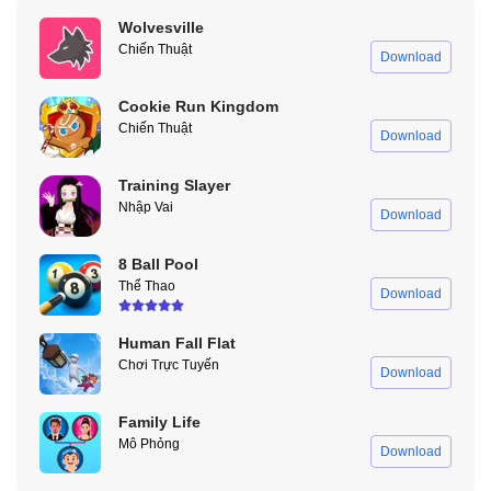
người, lựa chọn những lời thoại phù hợp và ghi điểm bằng những
hành động quan tâm tinh tế.
Wolvesville
Chiến Thuật
Download
Cookie Run Kingdom
Chiến Thuật
Download
Training Slayer
Nhập Vai
Download
8 Ball Pool
Thể Thao
Download
Xây Dựng Mối Quan Hệ Và Chinh Phục Trái Tim Nhân Vật Trong
Learn The Heart Apk
Human Fall Flat
Chơi Trực Tuyến
Download
Mini-Game Hẹn Hò Đa Dạng Tăng Cường Tương Tác
Family Life
Mô Phỏng
Để làm mới không khí và tăng thêm phần kịch tính, Learn The
Download
Heart Apk tích hợp hàng loạt các mini-game thú vị trong quá trình