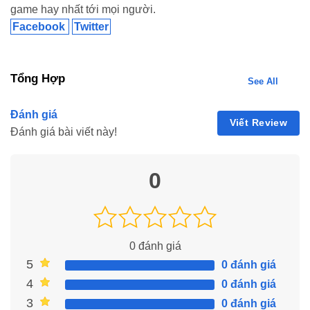
tiền quyên góp bị thất thoát.
game hay nhất tới mọi người.
Số tài khoản tiếp nhận ủng hộ đồng bào bị bão lũ:
Facebook
Twitter
Ngân hàng Thương mại Cổ phần Ngoại thương Việt Nam
(Vietcombank)
Tên tài khoản: Mặt trận Tổ quốc Việt Nam – Ban Cứu trợ
Tổng Hợp
See All
Trung ương
Số tài khoản: 0011001932418
Đánh giá
Viết Review
Đánh giá bài viết này!
0
0
đánh giá
5
0 đánh giá
4
0 đánh giá
3
0 đánh giá