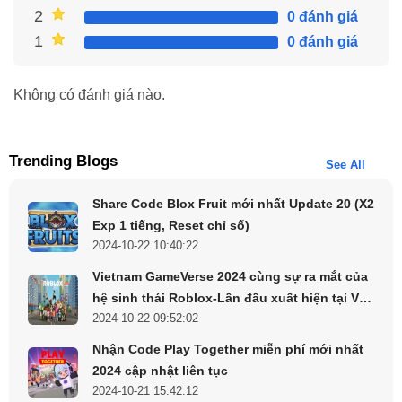
2
0 đánh giá
1
0 đánh giá
Không có đánh giá nào.
Trending Blogs
See All
Share Code Blox Fruit mới nhất Update 20 (X2
Exp 1 tiếng, Reset chỉ số)
2024-10-22 10:40:22
Vietnam GameVerse 2024 cùng sự ra mắt của
Số tài khoản của Ủy ban Mặt trận Tổ quốc Việt Nam
hệ sinh thái Roblox-Lần đầu xuất hiện tại Việt
2024-10-22 09:52:02
Nam
Nhận Code Play Together miễn phí mới nhất
2024 cập nhật liên tục
2024-10-21 15:42:12