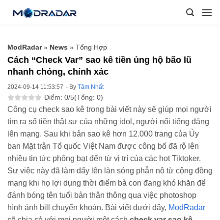
Skip
to
content
ModRadar
»
News
»
Tổng Hợp
Cách “Check Var” sao kê tiền ủng hộ bão lũ
nhanh chóng, chính xác
2024-09-14 11:53:57
- By
Tâm Nhất
Điểm: 0/5
(Tổng: 0)
Công cụ check sao kê trong bài viết này sẽ giúp mọi người
tìm ra số tiền thật sự của những idol, người nổi tiếng đăng
lên mạng. Sau khi bản sao kê hơn 12.000 trang của Ủy
ban Mặt trận Tổ quốc Việt Nam được công bố đã rộ lên
nhiều tin tức phông bạt đến từ vị trí của các hot Tiktoker.
Sự việc này đã làm dấy lên làn sóng phẫn nộ từ cộng đồng
mạng khi họ lợi dụng thời điểm bà con đang khó khăn để
đánh bóng tên tuổi bản thân thông qua việc photoshop
hình ảnh bill chuyển khoản. Bài viết dưới đây,
ModRadar
sẽ chia sẻ với mọi người một cách
check var sao kê