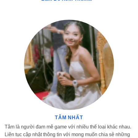
Check “var”sao kê
Chung tay hỗ trợ đồng bào khắc phục hậu
quả do bão số 3 gây ra
TÂM NHẤT
Nếu mọi người muốn giúp đỡ đồng bào hãy chuyển khoản
trực tiếp đến stk của Mặt Trận Tổ Quốc Việt Nam chứ
Tâm là người đam mê game với nhiều thể loại khác nhau.
không nên thông qua cá nhân hay tổ chức nào để tránh số
Liên tục cập nhật thông tin với mong muốn chia sẻ những