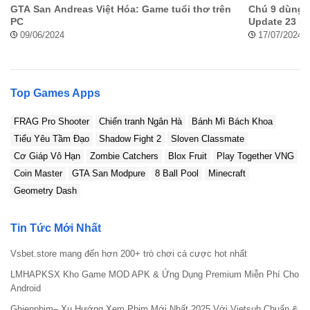
GTA San Andreas Việt Hóa: Game tuổi thơ trên
Chú 9 dùng 1
PC
Update 23 s
09/06/2024
17/07/2024
Top Games Apps
FRAG Pro Shooter
Chiến tranh Ngân Hà
Bánh Mì Bách Khoa
Tiểu Yêu Tầm Đạo
Shadow Fight 2
Sloven Classmate
Cơ Giáp Vô Hạn
Zombie Catchers
Blox Fruit
Play Together VNG
Coin Master
GTA San Modpure
8 Ball Pool
Minecraft
Geometry Dash
Tin Tức Mới Nhất
Vsbet.store mang đến hơn 200+ trò chơi cá cược hot nhất
LMHAPKSX Kho Game MOD APK & Ứng Dụng Premium Miễn Phí Cho
Android
Ghienphim– Xu Hướng Xem Phim Mới Nhất 2025 Với Vietsub Chuẩn &