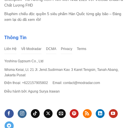
Chất Lượng FHD
Bluphim chiếu độc quyền 5 siêu phẩm Hàn Quốc từng gây bão – Đáng
xem lại dù đã xem rồi!
Thông Tin
Liên Hệ
Về Modradar
DCMA
Privacy
Terms
Yoshina Gypsum Co., Ltd
Wisma Keiai, Lt. 21 Jl. Jend.Sudirman Kav. 3 Karet Tengsin, Tanah Abang,
Jakarta Pusat
Điện thoại: +622157905802
Email:
contact@modradar.com
Điều hành bởi: Agung Surya Irawan