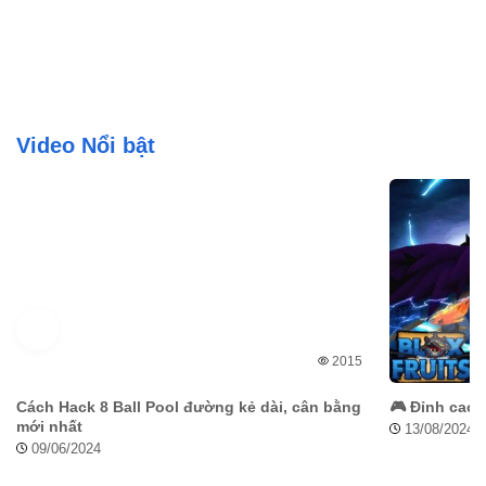
Video Nổi bật
2015
Cách Hack 8 Ball Pool đường kẻ dài, cân bằng
🎮 Đỉnh cao k
mới nhất
13/08/2024
09/06/2024