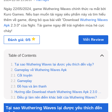
2024-12-30 15:38:07
-
Trần Nghi
Ngày 22/05/2024, game Wuthering Waves chính thức ra mắt bởi
Kuro Games. Nếu bạn muốn tải ngay siêu phẩm này và tìm hiểu
thêm về game, đừng bỏ qua bài viết “Download
Wuthering Waves
Apk
2.3.0″ của Nghi. Tải game ngay để trải nghiệm mùa hè cực
cháy!
Viết Review
Đánh giá: 0/5
Table of Contents
Tại sao Wuthering Waves lại được yêu thích đến vậy?
Gameplay về Wuthering Waves Apk
Cốt truyện
Gameplay
Đồ họa và âm thanh
Hướng dẫn Download nhanh Wuthering Waves Apk 2.3.0 cho Mobile
Điều gì làm nên điểm khác biệt của Wuthering Waves?
Tải bản Wuthering Waves APK 1.0.0 để chơi trên điện thoại được không?
Tại sao Wuthering Waves lại được yêu thích đến
Tải bản Wuthering Waves APK 1.0.0 có bị tính phí không?