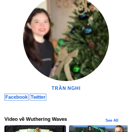
Ra mắt bản Wuthering Waves Apk 2.3.0 có thể download về mobile
Wuthering Waves là trò chơi hành động nhập vai hấp dẫn, kết
hợp chiến đấu, khám phá và cốt truyện sâu sắc. Tải ngay
Wuthering Waves Apk 2.3.0 miễn phí tại
Modradar
để trải nghiệm
game trong mùa hè này!
Điều gì làm nên điểm khác biệt của Wuthering Waves?
Tải bản Wuthering Waves APK 1.0.0 để chơi trên điện
thoại được không?
Tải bản Wuthering Waves APK 1.0.0 có bị tính phí không?
TRẦN NGHI
Facebook
Twitter
Video về Wuthering Waves
See All