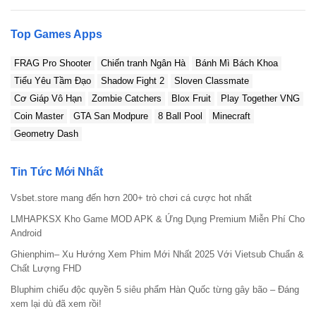
Top Games Apps
FRAG Pro Shooter
Chiến tranh Ngân Hà
Bánh Mì Bách Khoa
Tiểu Yêu Tầm Đạo
Shadow Fight 2
Sloven Classmate
Cơ Giáp Vô Hạn
Zombie Catchers
Blox Fruit
Play Together VNG
Coin Master
GTA San Modpure
8 Ball Pool
Minecraft
Geometry Dash
Tin Tức Mới Nhất
Vsbet.store mang đến hơn 200+ trò chơi cá cược hot nhất
LMHAPKSX Kho Game MOD APK & Ứng Dụng Premium Miễn Phí Cho
Android
Ghienphim– Xu Hướng Xem Phim Mới Nhất 2025 Với Vietsub Chuẩn &
Chất Lượng FHD
Bluphim chiếu độc quyền 5 siêu phẩm Hàn Quốc từng gây bão – Đáng
xem lại dù đã xem rồi!