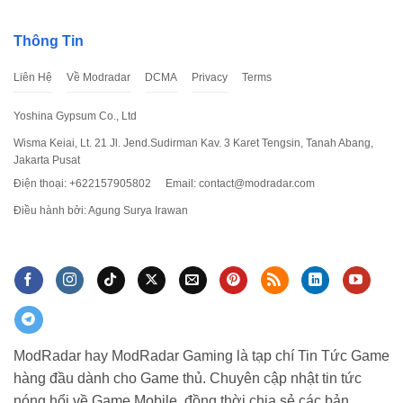
Thông Tin
Liên Hệ
Về Modradar
DCMA
Privacy
Terms
Yoshina Gypsum Co., Ltd
Wisma Keiai, Lt. 21 Jl. Jend.Sudirman Kav. 3 Karet Tengsin, Tanah Abang,
Jakarta Pusat
Điện thoại: +622157905802
Email:
contact@modradar.com
Điều hành bởi: Agung Surya Irawan
ModRadar hay ModRadar Gaming là tạp chí Tin Tức Game
hàng đầu dành cho Game thủ. Chuyên cập nhật tin tức
nóng hổi về Game Mobile, đồng thời chia sẻ các bản