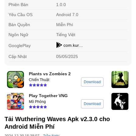
Phiên Bản
1.0.0
Yêu Cầu OS
Android 7.0
Bản Quyền
Miễn Phí
Ngôn Ngữ
Tiếng Việt
com.kurogame.wutheringwaves.global
GooglePlay
Cập Nhật
05/05/2025
Plants vs Zombies 2
S
Chiến Thuật
H
Download
Play Together VNG
A
Mô Phỏng
C
Download
Tải Wuthering Waves Apk v2.3.0 cho
Android Miễn Phí