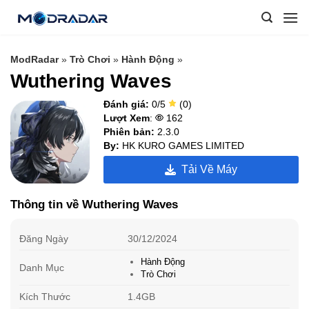
Skip
to
content
ModRadar
»
Trò Chơi
»
Hành Động
»
Wuthering Waves
Đánh giá:
0/5
(0)
Lượt Xem
:
162
Phiên bản:
2.3.0
By:
HK KURO GAMES LIMITED
Tải Về Máy
Thông tin về Wuthering Waves
Đăng Ngày
30/12/2024
Hành Động
Danh Mục
Trò Chơi
Kích Thước
1.4GB