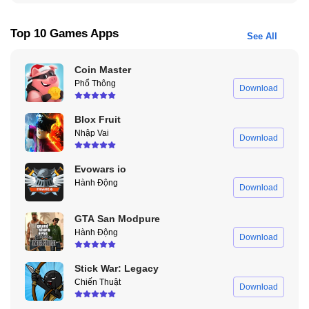
Top 10 Games Apps
See All
Coin Master
Phổ Thông
Download
WUTHERING WAVES Có lỗi chơi đa dạng, đồ họa bắt mắt
Blox Fruit
Nhập Vai
Đồ họa và âm thanh
Download
Wuthering Waves Apk mang đến một thế giới mở chi tiết với môi
Evowars io
trường đa dạng và ánh sáng đặc biệt, phản ánh sự lụi tàn và hồi
Hành Động
Download
sinh sau Thảm họa Lament. Âm nhạc nền trong game cũng đóng
vai trò quan trọng, tăng cường cảm xúc và tạo không khí kịch tính
GTA San Modpure
cho các trận đấu.
Hành Động
Download
Ngoài ra,
Bleach vs Naruto
,
Dead Cells
là 2 tựa game hành động
tương tự như Minecraft rất đáng để trải nghiệm!
Stick War: Legacy
Chiến Thuật
Download
Hướng dẫn Download nhanh Wuthering Waves