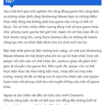
vậy?
Sau một thời gian trải nghiệm thì cộng đồng game thủ cũng đưa
ra những nhận định rằng Wuthering Waves Apk có những điểm
khác biệt riêng mà không phải tựa game nào cũng có thể có
được. Dù sở hữu nhiều điểm tương đồng một số tựa game khác
như: phong cách gacha thế giới mở, thậm chí sở hữu bản đồ có
kích thước rộng lớn, song Kuro Games vẫn có những kế hoạch
riêng tạo nên sự khác biệt dành cho trò chơi mới của họ.
Đặc biệt nhất phải kể đến những tính năng, cơ chế của Wuthering
Waves Mobile về mặt khám phá khi nó cực kì thân thiện hơn với
player với nhờ vào cơ chế nhào lộn, parkour giúp cắt giảm thời
gian di chuyển của game thủ. Bên cạnh đó, player còn có thể
thực hiện thao tác khả năng bắn móc, nhảy đôi và chạy trên
tường, mang tới độ cơ động cực kì cao cho nhân vật, trái ngược
hoàn toàn với phong cách leo núi truyền thống của một số game
khác.
Ngoài ra các nhân vật đều sở hữu cho mình Concerto
Effects riêng biệt, từ đó có thể trao cho đồng đội những buff vô