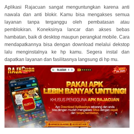
Aplikasi Rajacuan sangat menguntungkan karena anti
nawala dan anti blokir. Kamu bisa mengakses semua
layanan tanpa terganggu oleh pembatasan atau
pemblokiran. Koneksinya lancar dan akses bebas
hambatan, baik di desktop maupun perangkat mobile. Cara
mendapatkannya bisa dengan download melalui dekstop
lalu menginstalnya ke hp kamu. Segera instal dan
dapatkan layanan dan fasilitasnya langsung di hp mu.