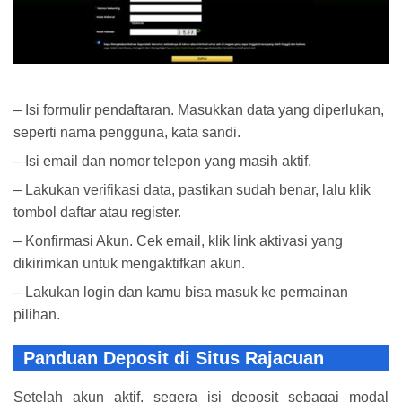
– Isi formulir pendaftaran. Masukkan data yang diperlukan,
seperti nama pengguna, kata sandi.
– Isi email dan nomor telepon yang masih aktif.
– Lakukan verifikasi data, pastikan sudah benar, lalu klik
tombol daftar atau register.
– Konfirmasi Akun. Cek email, klik link aktivasi yang
dikirimkan untuk mengaktifkan akun.
– Lakukan login dan kamu bisa masuk ke permainan
pilihan.
Panduan Deposit di Situs Rajacuan
Setelah akun aktif, segera isi deposit sebagai modal