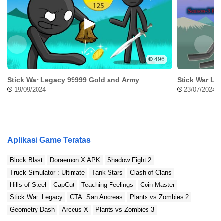
496
Stick War Legacy 99999 Gold and Army
Stick War L
19/09/2024
23/07/2024
Aplikasi Game Teratas
Block Blast
Doraemon X APK
Shadow Fight 2
Truck Simulator : Ultimate
Tank Stars
Clash of Clans
Hills of Steel
CapCut
Teaching Feelings
Coin Master
Stick War: Legacy
GTA: San Andreas
Plants vs Zombies 2
Geometry Dash
Arceus X
Plants vs Zombies 3