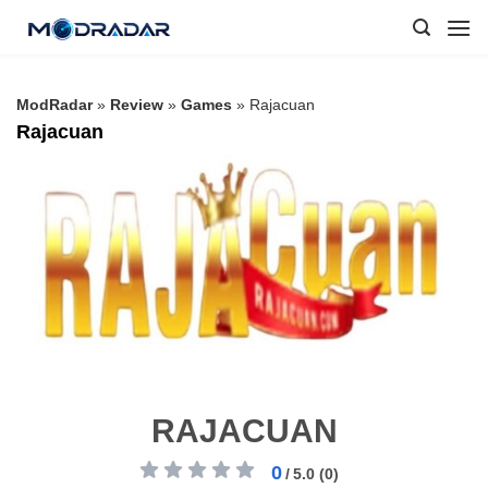
Skip
to
content
ModRadar
»
Review
»
Games
»
Rajacuan
Rajacuan
RAJACUAN
0
/
5.0
(0)