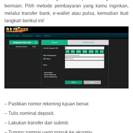
bermain. Pilih metode pembayaran yang kamu inginkan,
melalui transfer bank, e-wallet atau pulsa, kemudian ikuti
langkah berikut ini!
– Pastikan nomor rekening tujuan benar.
– Tulis nominal deposit.
– Lakukan transfer dan submit.
– Tunggu sampai uang masuk ke akunmu.