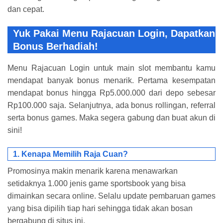
dan cepat.
Yuk Pakai Menu Rajacuan Login, Dapatkan
Bonus Berhadiah!
Menu Rajacuan Login untuk main slot membantu kamu
mendapat banyak bonus menarik. Pertama kesempatan
mendapat bonus hingga Rp5.000.000 dari depo sebesar
Rp100.000 saja. Selanjutnya, ada bonus rollingan, referral
serta bonus games. Maka segera gabung dan buat akun di
sini!
1. Kenapa Memilih Raja Cuan?
Promosinya makin menarik karena menawarkan
setidaknya 1.000 jenis game sportsbook yang bisa
dimainkan secara online. Selalu update pembaruan games
yang bisa dipilih tiap hari sehingga tidak akan bosan
bergabung di situs ini.