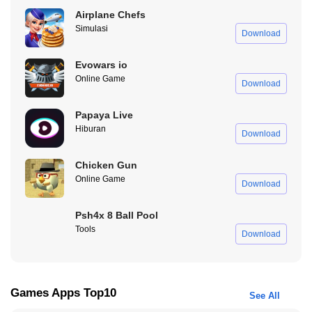
Airplane Chefs
Gopek 178
Simulasi
Get Voucher
Download
BTV168
Evowars io
Online Game
Get Voucher
Download
Hokibet
Papaya Live
Hiburan
Get Voucher
Download
Multibet88
Chicken Gun
Online Game
Get Voucher
Download
Dewa66
Psh4x 8 Ball Pool
Get Voucher
Tools
Download
Kedai 69
Get Voucher
Games Apps Top10
See All
Rajacuan