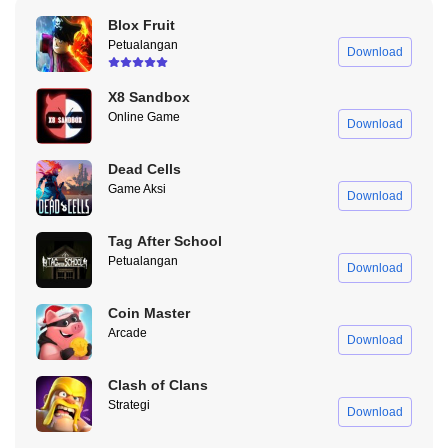
Get Voucher
Blox Fruit
Petualangan
Download
Pasangjitu
Get Voucher
X8 Sandbox
Online Game
Download
Gacor268
Get Voucher
Dead Cells
Game Aksi
Download
Mansion77
Get Voucher
Tag After School
Petualangan
Download
Bolago88
Get Voucher
Coin Master
Arcade
Download
Clash of Clans
Strategi
Download