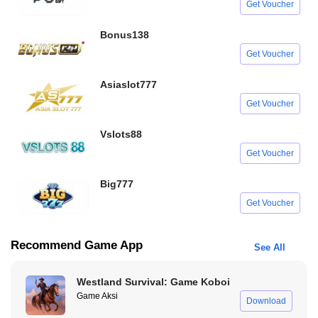
Get Voucher
Bonus138
Get Voucher
Asiaslot777
Get Voucher
Vslots88
Get Voucher
Big777
Get Voucher
QQSlot777
Recommend Game App
See All
Get Voucher
Westland Survival: Game Koboi
Alexabet88
Game Aksi
Download
Get Voucher