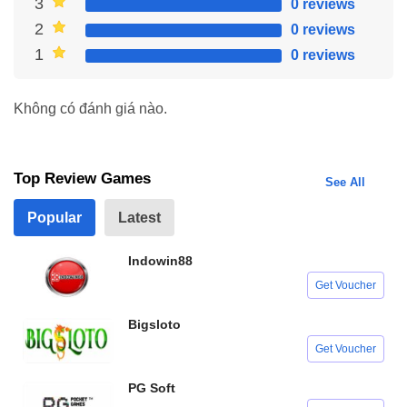
3
0 reviews
2
0 reviews
1
0 reviews
Không có đánh giá nào.
Top Review Games
See All
Popular
Latest
Indowin88
Get Voucher
Bigsloto
Get Voucher
PG Soft