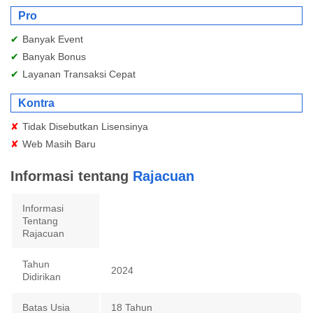
Pro
Banyak Event
Banyak Bonus
Layanan Transaksi Cepat
Kontra
Tidak Disebutkan Lisensinya
Web Masih Baru
Informasi tentang
Rajacuan
Informasi
Tentang
Rajacuan
Tahun
2024
Didirikan
Batas Usia
18 Tahun