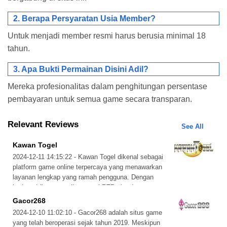
2. Berapa Persyaratan Usia Member?
Untuk menjadi member resmi harus berusia minimal 18
tahun.
3. Apa Bukti Permainan Disini Adil?
Mereka profesionalitas dalam penghitungan persentase
pembayaran untuk semua game secara transparan.
Relevant Reviews
See All
Kawan Togel
2024-12-11 14:15:22 - Kawan Togel dikenal sebagai
platform game online terpercaya yang menawarkan
layanan lengkap yang ramah pengguna. Dengan
berbagai fitur menarik, seperti RTP slot dan
keluaran togel terupdate, Kawan Togel memastikan
Gacor268
kamu bisa mendapatkan game yang informatif dan
2024-12-10 11:02:10 - Gacor268 adalah situs game
menyenangkan. Disini, keamanan transaksi dan
yang telah beroperasi sejak tahun 2019. Meskipun