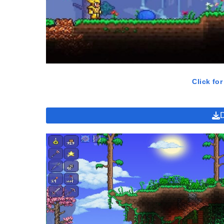
Click for
Namun, bukan berarti game 2D bener-bener ditinggalka
banyak dimainkan. Bahkan kalau kita lihat total unduha
dari 5 juta kali. Tentu saja bukan angka yang kecil kan?
Play Store.
Lantas, Terraria APK ini game yang seperti apa sih? Te
sandbox yang dikembangkan oleh 505 Games Srl. Meskip
secara gratis di website
ModRadar
. Apalagi, ModRadar 
pasti bakal lebih asyik ketimbang versi aslinya, Sob.
Katanya Mirip Minecraft Ya? Eman
Kalau ditanya game apa yang mirip sama Terraria APK in