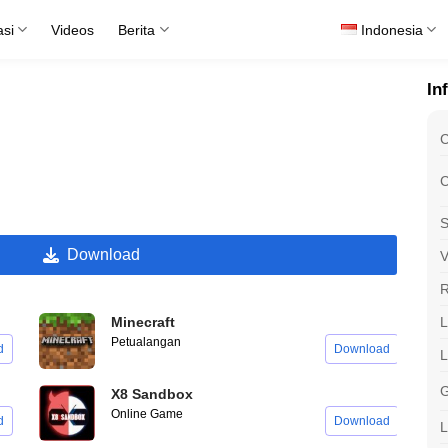
asi
Videos
Berita
Indonesia
In
C
C
S
Download
V
R
L
Minecraft
Petualangan
d
Download
G
X8 Sandbox
Online Game
d
Download
L