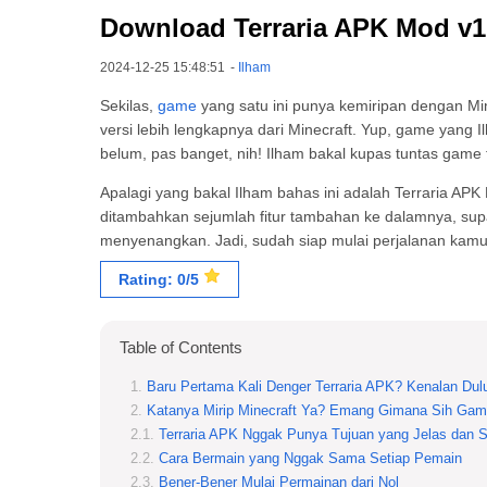
Download Terraria APK Mod v1.4
2024-12-25 15:48:51
-
Ilham
Sekilas,
game
yang satu ini punya kemiripan dengan Mine
versi lebih lengkapnya dari Minecraft. Yup, game yang
belum, pas banget, nih! Ilham bakal kupas tuntas gam
Apalagi yang bakal Ilham bahas ini adalah Terraria APK M
ditambahkan sejumlah fitur tambahan ke dalamnya, supa
menyenangkan. Jadi, sudah siap mulai perjalanan kamu d
Rating: 0/5
Table of Contents
Baru Pertama Kali Denger Terraria APK? Kenalan Du
Katanya Mirip Minecraft Ya? Emang Gimana Sih Gam
Terraria APK Nggak Punya Tujuan yang Jelas dan S
Cara Bermain yang Nggak Sama Setiap Pemain
Bener-Bener Mulai Permainan dari Nol