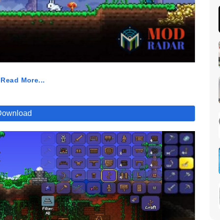
 Read More...
n. Game-game 2D seperti Terraria APK ini masih cukup
nnya di Play Store, Terraria APK sudah diunduh sebanyak lebih
 Apalagi mengingat game ini nggak tersedia secara gratis di
Download
rraria APK adalah jenis game dengan genre action-adventure
un game ini berbayar, tapi kamu bisa download Terraria APK
menyediakan Terraria Mod APK atau versi Mod-nya, jadi sudah
g Gimana Sih Gameplay Terraria APK?
i, top of mind-nya sudah pasti ya Minecraft. Sebab secara