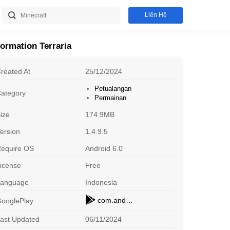
Liên Hệ
formation Terraria
reated At
25/12/2024
Petualangan
ategory
Permainan
ize
174.9MB
ersion
1.4.9.5
equire OS
Android 6.0
icense
Free
Blox Fruit
D
Petualangan
O
Download
Language
Indonesia
com.and.games505.TerrariaPaid
ooglePlay
Roblox
T
Petualangan
A
Download
ast Updated
06/11/2024