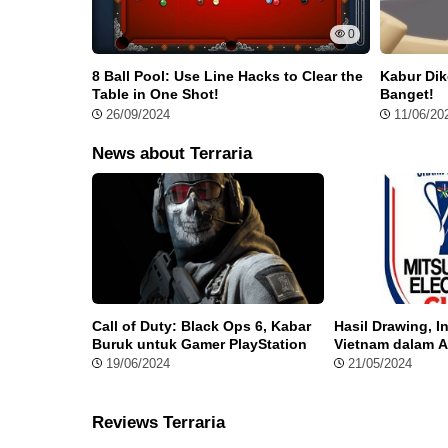
Bener-Bener Mulai Permainan dari Nol
0
Saat pertama kali masuk ke dalam game ini, kamu akan
8 Ball Pool: Use Line Hacks to Clear the
Kabur Dik
akan diberikan tool dasar, yaitu kapak, beliung, dan 
Table in One Shot!
Banget!
untuk menggali, dan pedang untuk melindungi diri. Sel
26/09/2024
11/06/20
sesuai dengan selera dan gaya bermain masing-masing
News about Terraria
Call of Duty: Black Ops 6, Kabar
Hasil Drawing, 
Buruk untuk Gamer PlayStation
Vietnam dalam 
Laga Panas Men
19/06/2024
21/05/2024
Reviews Terraria