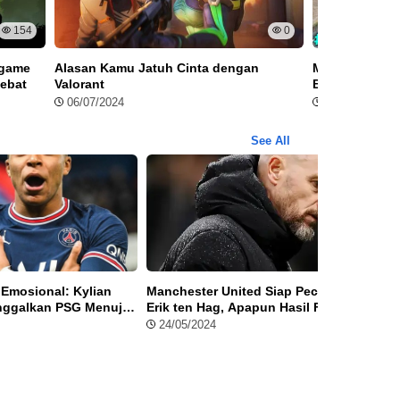
154
0
 game
Alasan Kamu Jatuh Cinta dengan
Menjelajahi K
ebat
Valorant
Bus Simulator
Baru!
06/07/2024
29/06/2024
See All
Emosional: Kylian
Manchester United Siap Pecat
Littl
nggalkan PSG Menuju
Erik ten Hag, Apapun Hasil Final
yang 
n Baru
Piala FA 2024
Lezat
24/05/2024
31/0