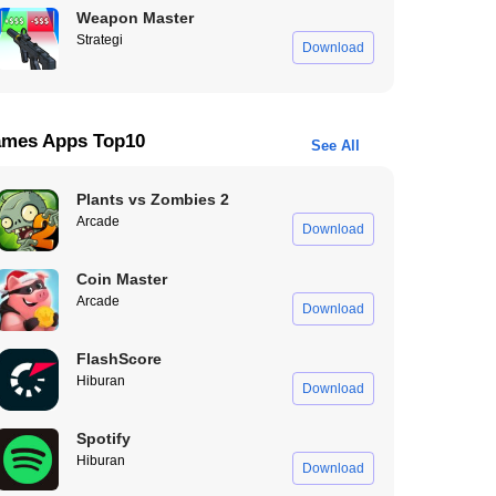
Weapon Master
Strategi
Download
mes Apps Top10
See All
Plants vs Zombies 2
Arcade
Download
Coin Master
Arcade
Download
FlashScore
Hiburan
Download
Spotify
Hiburan
Download