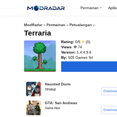
Skip
Permainan
Aplik
to
content
ModRadar
»
Permainan
»
Petualangan
»
Terraria
Rating:
0/5
(0)
Views
:
74
Version:
1.4.4.9.6
By:
505 Games Srl
Haunted Dorm
Strategi
Downloa
GTA: San Andreas
Game Aksi
Downloa