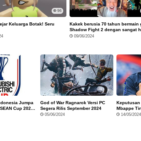
96
 benar-benar akan memulainya dari nol. Karakter kamu hanya
ejar Keluarga Botak! Seru
Kakek berusia 70 tahun bermain
pedang. Kapak bisa kamu gunakan untuk menebang, beliung
Shadow Fight 2 dengan sangat h
anjutnya, kamu bisa bebas berkreasi dan melakukan modifikasi
24
09/06/2024
.
Indonesia Jumpa
God of War Ragnarok Versi PC
Keputusan 
ASEAN Cup 2024,
Segera Rilis September 2024
Mbappe Ti
anti
Masa Depa
05/06/2024
14/05/2024