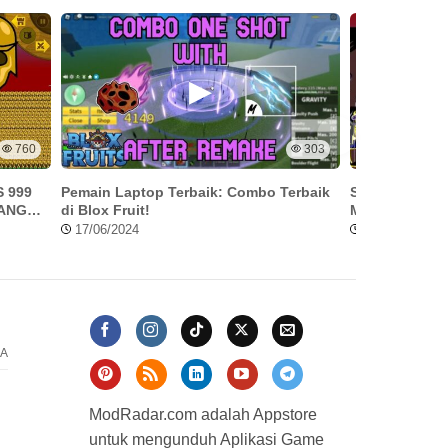
760
303
 999
Pemain Laptop Terbaik: Combo Terbaik
Stick War Leg
ANG
di Blox Fruit!
Maksimal
17/06/2024
03/07/2024
A
ModRadar.com adalah Appstore
untuk mengunduh Aplikasi Game