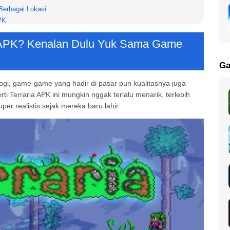
Berbagai Lokasi
PK
 Cobain Terraria Mod APK!
a APK? Kenalan Dulu Yuk Sama Game
Ga
gi, game-game yang hadir di pasar pun kualitasnya juga
 Terraria APK ini mungkin nggak terlalu menarik, terlebih
r realistis sejak mereka baru lahir.
Petualangan Kamu Sekarang!
k?