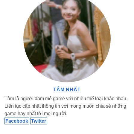
giúp thợ săn của bạn không bao giờ bị tiêu diệt. Dù chiến đấu
ở bất kỳ khu vực nào, từ Thuộc địa đến Ma giới, thợ săn sẽ
không bị tổn hại và không thể chết trong bất kỳ nhiệm vụ nào.
Tăng tốc độ:
Với Evil Hunter Tycoon Hack tăng tốc, thời gian
đi săn và khai thác tài nguyên của thợ săn sẽ được rút ngắn
đáng kể, giúp bạn nhanh chóng nhận được nguyên liệu quý
hiếm mà không phải chờ đợi lâu.
Menu Mod:
Evil Hunter Tycoon Mod menu 1.388 bổ sung
menu mod giúp người chơi dễ dàng quản lý các tính năng
mod. Bạn có thể bật/tắt các tính năng này tùy theo nhu cầu,
để trải nghiệm game thực tế hoặc tận hưởng sự trợ giúp từ
các mod.
TÂM NHẤT
Tâm là người đam mê game với nhiều thể loại khác nhau.
Liên tục cập nhật thông tin với mong muốn chia sẻ những
game hay nhất tới mọi người.
Facebook
Twitter