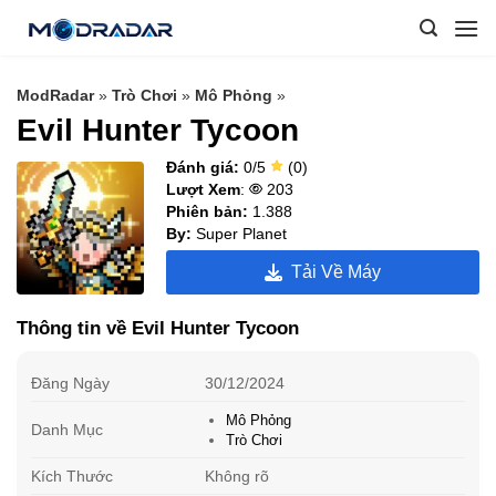
Skip
to
content
ModRadar
»
Trò Chơi
»
Mô Phỏng
»
Evil Hunter Tycoon
Đánh giá:
0/5
(0)
Lượt Xem
:
203
Phiên bản:
1.388
By:
Super Planet
Tải Về Máy
Thông tin về Evil Hunter Tycoon
Đăng Ngày
30/12/2024
Mô Phỏng
Danh Mục
Trò Chơi
Kích Thước
Không rõ