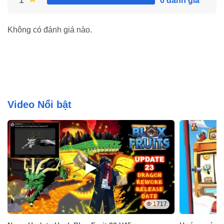
1
0 đánh giá
Không có đánh giá nào.
Video Nổi bật
1717