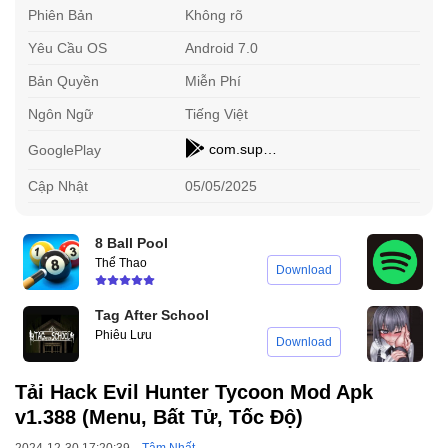
Phiên Bản
Không rõ
Yêu Cầu OS
Android 7.0
Bản Quyền
Miễn Phí
Ngôn Ngữ
Tiếng Việt
com.superplanet.evilhunter
GooglePlay
Cập Nhật
05/05/2025
8 Ball Pool
S
Thể Thao
Â
Download
Tag After School
T
Phiêu Lưu
N
Download
Tải Hack Evil Hunter Tycoon Mod Apk
v1.388 (Menu, Bất Tử, Tốc Độ)