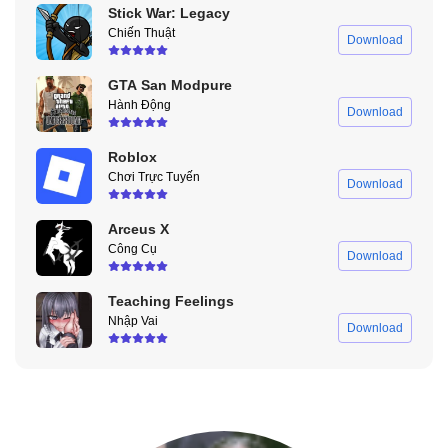
Stick War: Legacy
Chiến Thuật
Download
GTA San Modpure
Hành Động
Download
Roblox
Chơi Trực Tuyến
Download
Arceus X
Chiêu mộ thợ săn trong Evil Hunter Tycoon Mod
Công Cụ
Download
Teaching Feelings
Các Tính Năng Mod Của Phiên Bản Evil Hunter
Nhập Vai
Download
Tycoon Mod Apk v1.388
Phiên bản Hack Evil Hunter Tycoon Apk được cập nhật lần này tại
Modradar đã mang đến rất nhiều tính năng mới. Cùng mình
khám phá nhé:
Bất tử:
Tính năng Bất tử trong Evil Hunter Tycoon Mod 1.388