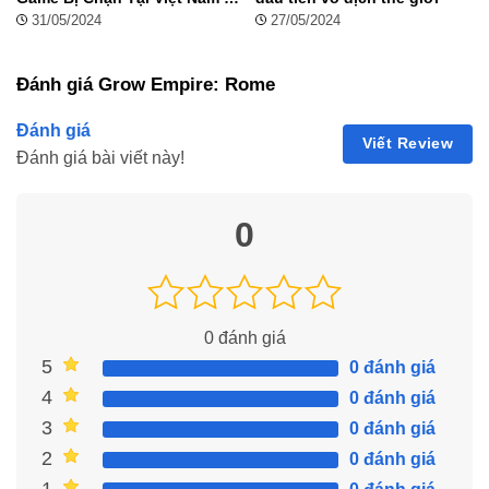
Nguyên Nhân Và Giải Pháp
31/05/2024
27/05/2024
Cho Game Thủ
Đánh giá Grow Empire: Rome
Đánh giá
Viết Review
Đánh giá bài viết này!
0
0
đánh giá
5
0 đánh giá
4
0 đánh giá
3
0 đánh giá
2
0 đánh giá