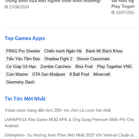
Trung bình của một người chơi bình thường!
Sở hữu ngay 
Play Togethe
27/06/2024
10/07/2024
Top Games Apps
FRAG Pro Shooter
Chiến tranh Ngân Hà
Bánh Mì Bách Khoa
Tiểu Yêu Tầm Đạo
Shadow Fight 2
Sloven Classmate
Cơ Giáp Vô Hạn
Zombie Catchers
Blox Fruit
Play Together VNG
Coin Master
GTA San Modpure
8 Ball Pool
Minecraft
Geometry Dash
Tin Tức Mới Nhất
Vsbet.store mang đến hơn 200+ trò chơi cá cược hot nhất
LMHAPKSX Kho Game MOD APK & Ứng Dụng Premium Miễn Phí Cho
Android
Ghienphim– Xu Hướng Xem Phim Mới Nhất 2025 Với Vietsub Chuẩn &