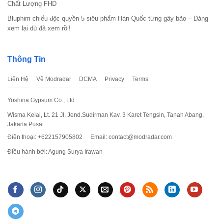
Chất Lượng FHD
Bluphim chiếu độc quyền 5 siêu phẩm Hàn Quốc từng gây bão – Đáng
xem lại dù đã xem rồi!
Thông Tin
Liên Hệ
Về Modradar
DCMA
Privacy
Terms
Yoshina Gypsum Co., Ltd
Wisma Keiai, Lt. 21 Jl. Jend.Sudirman Kav. 3 Karet Tengsin, Tanah Abang,
Jakarta Pusat
Điện thoại: +622157905802
Email:
contact@modradar.com
Điều hành bởi: Agung Surya Irawan