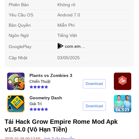
Phiên Bản
Không rõ
Yêu Cầu OS
Android 7.0
Bản Quyền
Miễn Phí
Ngôn Ngữ
Tiếng Việt
com.empire.grow.rome
GooglePlay
Cập Nhật
03/05/2025
Plants vs Zombies 3
Chiến Thuật
Đ
Download
Geometry Dash
D
Giải Trí
T
Download
Tải Hack Grow Empire Rome Mod Apk
v1.54.0 (Vô Hạn Tiền)