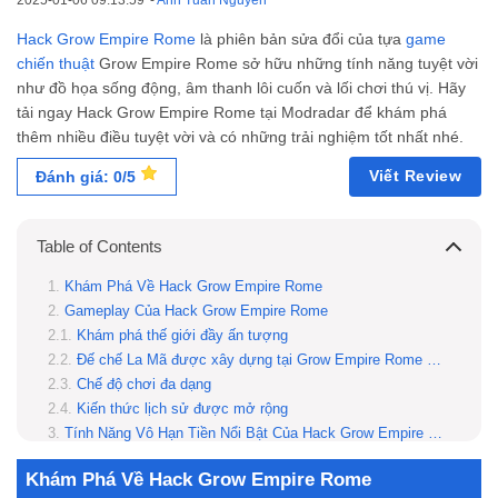
2025-01-06 09:13:59
-
Anh Tuấn Nguyễn
Hack Grow Empire Rome
là phiên bản sửa đổi của tựa
game
chiến thuật
Grow Empire Rome sở hữu những tính năng tuyệt vời
như đồ họa sống động, âm thanh lôi cuốn và lối chơi thú vị. Hãy
tải ngay
Hack Grow Empire Rome
tại
Modr
a
dar
để khám phá
thêm nhiều điều tuyệt vời và có những trải nghiệm tốt nhất nhé.
Viết Review
Đánh giá: 0/5
Table of Contents
Khám Phá Về Hack Grow Empire Rome
Gameplay Của Hack Grow Empire Rome
Khám phá thế giới đầy ấn tượng
Đế chế La Mã được xây dựng tại Grow Empire Rome Mod Apk
Chế độ chơi đa dạng
Kiến thức lịch sử được mở rộng
Tính Năng Vô Hạn Tiền Nổi Bật Của Hack Grow Empire Rome
Hướng Dẫn Cách Tải Xuống Hack Grow Empire Rome
Khám Phá Về Hack Grow Empire Rome
Hack Grow Empire Rome là phiên bản game thuộc thể loại game gì?