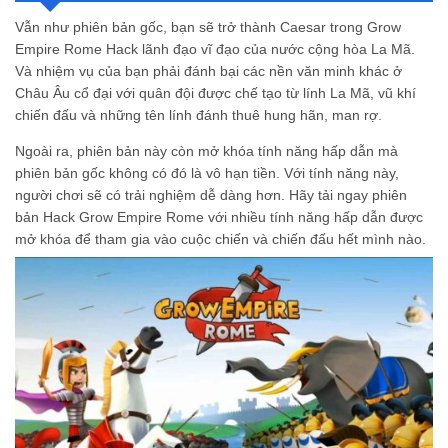
Tải Hack Grow Empire Rome có mất phí không?
Vẫn như phiên bản gốc, bạn sẽ trở thành Caesar trong Grow
Tính năng nổi bật của Hack Grow Empire Rome?
Empire Rome Hack lãnh đạo vĩ đạo của nước cộng hòa La Mã.
Và nhiệm vụ của bạn phải đánh bại các nền văn minh khác ở
Châu Âu cổ đại với quân đội được chế tạo từ lính La Mã, vũ khí
chiến đấu và những tên lính đánh thuê hung hãn, man rợ.
Ngoài ra, phiên bản này còn mở khóa tính năng hấp dẫn mà
phiên bản gốc không có đó là vô hạn tiền. Với tính năng này,
người chơi sẽ có trải nghiệm dễ dàng hơn. Hãy tải ngay phiên
bản Hack Grow Empire Rome với nhiều tính năng hấp dẫn được
mở khóa để tham gia vào cuộc chiến và chiến đấu hết mình nào.