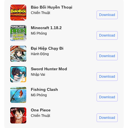
Bảo Bối Huyền Thoại
Gameplay của Hack Grow Empire Rome
Chiến Thuật
Download
Khám phá thế giới đầy ấn tượng
Minecraft 1.18.2
Mô Phỏng
Download
Trong Mod Grow Empire Rome, bạn điều khiển quân đội khám
phá châu Âu, mở rộng lãnh thổ, phát hiện kho báu và chiêu mộ
Đại Hiệp Chạy Đi
quân lính từ các phe khác. Hãy xây dựng chiến lược hoàn hảo để
Hành Động
trở nên mạnh mẽ và chinh phục các đế chế.
Download
Sword Hunter Mod
Nhập Vai
Download
Fishing Clash
Mô Phỏng
Download
One Piece
Chiến Thuật
Download