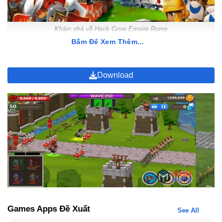
Khám phá về Hack Grow Empire Rome
Bấm Để Xem Thêm...
Gameplay Của Hack Grow Empire Rome
Download
Vẫn giữ nguyên lối chơi của phiên bản gốc, Grow Empire Rome
Mod APK sẽ đưa bạn vào hành trình khám phá và chinh phục thế
giới, để giúp nâng cao sức mạnh của đế chế La Mã.
Games Apps Đề Xuất
See All