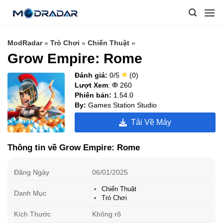
Skip
to
content
ModRadar
»
Trò Chơi
»
Chiến Thuật
»
Grow Empire: Rome
Đánh giá:
0/5
(0)
Lượt Xem
:
260
Phiên bản:
1.54.0
By:
Games Station Studio
Tải Về Máy
Thông tin về Grow Empire: Rome
Đăng Ngày
06/01/2025
Chiến Thuật
Danh Mục
Trò Chơi
Kích Thước
Không rõ