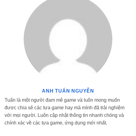
hiện đại cho quân đội của mình mà không lo hết tiền.
Hướng Dẫn Cách Tải Xuống Hack Grow Empire
Rome
Hack Game Grow Empire Rome phiên bản mới nhất đã có sẵn tại
Modradar. Sau đây là hướng dẫn chi tiết tải game dành cho bạn:
Bước 1:
Truy cập modradar.com trên trình duyệt của bạn.
Bước 2:
Tìm “Hack Grow Empire Rome” trong thanh tìm kiếm
trên Modradar và chọn phiên bản phù hợp.
Bước 3:
Nhấn nút “Tải Xuống” ở đầu hoặc cuối bài viết để tải
Hack Grow Empire Rome về điện thoại.
ANH TUẤN NGUYỄN
Tuấn là một người đam mê game và luôn mong muốn
được chia sẻ các tựa game hay mà mình đã trải nghiệm
với mọi người. Luôn cập nhật thông tin nhanh chóng và
chính xác về các tựa game, ứng dụng mới nhất.