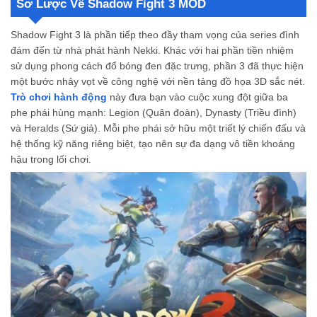
Sơ Lược Về Shadow Fight 3 MOD
Đánh Giá Ưu Điểm Và Hạn Chế Của Shadow Fight 3 MOD
Khẳng Định Bản Lĩnh Chiến Thần Cùng Shadow Fight 3
Shadow Fight 3 là phần tiếp theo đầy tham vọng của series đình
Shadow Fight 3 là gì?
đám đến từ nhà phát hành Nekki. Khác với hai phần tiền nhiệm
Tựa game này có gì đặc biệt?
sử dụng phong cách đổ bóng đen đặc trưng, phần 3 đã thực hiện
Shadow Fight 3 Mod là gì?
một bước nhảy vọt về công nghệ với nền tảng đồ họa 3D sắc nét.
Trò chơi hành động
này đưa bạn vào cuộc xung đột giữa ba
phe phái hùng mạnh: Legion (Quân đoàn), Dynasty (Triều đình)
và Heralds (Sứ giả). Mỗi phe phái sở hữu một triết lý chiến đấu và
hệ thống kỹ năng riêng biệt, tạo nên sự đa dạng vô tiền khoáng
hậu trong lối chơi.