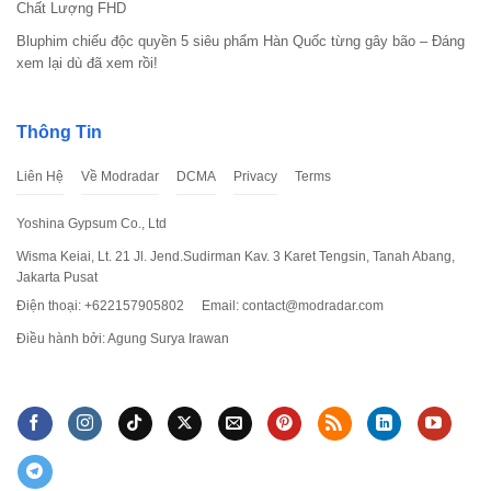
Chất Lượng FHD
Bluphim chiếu độc quyền 5 siêu phẩm Hàn Quốc từng gây bão – Đáng
xem lại dù đã xem rồi!
Thông Tin
Liên Hệ
Về Modradar
DCMA
Privacy
Terms
Yoshina Gypsum Co., Ltd
Wisma Keiai, Lt. 21 Jl. Jend.Sudirman Kav. 3 Karet Tengsin, Tanah Abang,
Jakarta Pusat
Điện thoại: +622157905802
Email:
contact@modradar.com
Điều hành bởi: Agung Surya Irawan