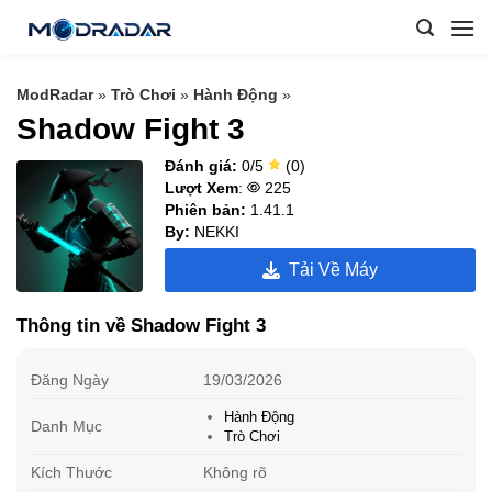
Skip
to
content
ModRadar
»
Trò Chơi
»
Hành Động
»
Shadow Fight 3
Đánh giá:
0/5
(0)
Lượt Xem
:
225
Phiên bản:
1.41.1
By:
NEKKI
Tải Về Máy
Thông tin về Shadow Fight 3
Đăng Ngày
19/03/2026
Hành Động
Danh Mục
Trò Chơi
Kích Thước
Không rõ