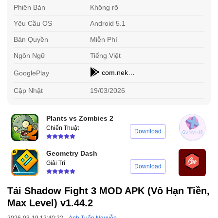
Phiên Bản
Không rõ
Yêu Cầu OS
Android 5.1
Bản Quyền
Miễn Phí
Ngôn Ngữ
Tiếng Việt
com.nekki.shadowfight3
GooglePlay
Cập Nhật
19/03/2026
Plants vs Zombies 2
Chiến Thuật
C
Download
Geometry Dash
Giải Trí
Đ
Download
Tải Shadow Fight 3 MOD APK (Vô Hạn Tiền,
Max Level) v1.44.2