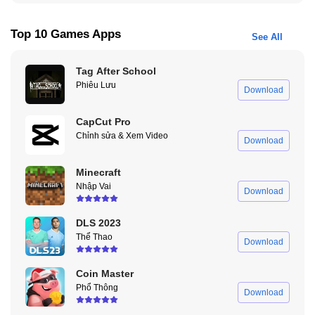
Top 10 Games Apps
See All
Tag After School
Phiêu Lưu
Download
CapCut Pro
Chỉnh sửa & Xem Video
Download
Minecraft
Nhập Vai
Download
Hệ Thống Chiến Đấu Đa Dạng Theo Phe Phái Trong Shadow Fight 3
MOD
DLS 2023
Thể Thao
Download
Sức Mạnh Shadow Đặc Trưng Và Đột Phá
Coin Master
Đây là linh hồn của series. Khi thanh năng lượng đầy, bạn có thể
Phổ Thông
Download
kích hoạt trạng thái Shadow, đưa nhân vật về hình dáng bóng