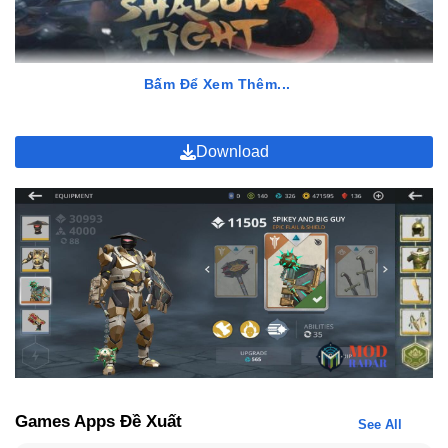
Bấm Để Xem Thêm...
Tổng Quan Về Shadow Fight 3 MOD
Download
Đối với phiên bản
Shadow Fight 3 MOD
, trải nghiệm của bạn sẽ
được nâng cấp lên một tầm cao hoàn toàn mới. Phiên bản này
giúp người chơi giải phóng sức mạnh tối đa ngay từ những màn
chơi đầu tiên bằng cách cung cấp các tài nguyên không giới hạn.
Với tính năng hack vô hạn tiền, vàng và kim cương, bạn có thể
ngay lập tức sở hữu những thanh kiếm huyền thoại hoặc bộ giáp
cực phẩm mà không phải tốn hàng tháng trời tích lũy.
Nghệ Thuật Chiến Đấu Đỉnh Cao Của Shadow
Fight 3 MOD
Để trở thành bậc thầy võ thuật trong thế giới này, bạn cần thấu
Games Apps Đề Xuất
See All
hiểu sâu sắc cách thức vận hành của từng cơ chế chiến đấu.