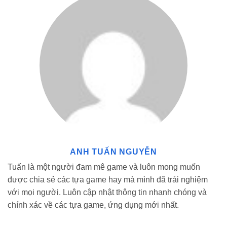
Trang Bị Và Nâng Cấp Nhân Vật Không Giới Hạn Trong Shadow Fight
3 MOD
Nhiệm Vụ Và Chế Độ Chơi Phong Phú
Ngoài chế độ Story kịch tính, người chơi còn có thể thử sức với
ANH TUẤN NGUYỄN
chế độ Duel (Đấu hạng), các sự kiện (Events) theo mùa hay tham
gia vào các nhiệm vụ phụ thường ngày. Mỗi chế độ đều đòi hỏi
Tuấn là một người đam mê game và luôn mong muốn
những chiến thuật riêng biệt, đảm bảo bạn luôn tìm thấy sự mới
được chia sẻ các tựa game hay mà mình đã trải nghiệm
mẻ trong quá trình trải nghiệm.
với mọi người. Luôn cập nhật thông tin nhanh chóng và
chính xác về các tựa game, ứng dụng mới nhất.
Những Đặc Quyền Tối Thượng Trên Bản Shadow
Fight 3 MOD APK