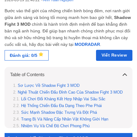
2026-03-19 12:40:22
-
Anh Tuấn Nguyễn
Bước vào thế giới của những chiến binh bóng đêm, nơi ranh giới
giữa ánh sáng và bóng tối mong manh hơn bao giờ hết,
Shadow
Fight 3 MOD
chính là hành trình định mệnh để bạn khẳng định
bản ngã anh hùng. Để giúp bạn nhanh chóng chinh phục mọi đối
thủ và sở hữu những bộ trang bị huyền thoại mà không cần cày
cuốc vất vả, hãy đọc bài viết này tại
MODRADAR
.
Viết Review
Đánh giá: 0/5
Table of Contents
Sơ Lược Về Shadow Fight 3 MOD
Nghệ Thuật Chiến Đấu Đỉnh Cao Của Shadow Fight 3 MOD
Lối Chơi Đối Kháng Kết Hợp Nhập Vai Sâu Sắc
Hệ Thống Chiến Đấu Đa Dạng Theo Phe Phái
Sức Mạnh Shadow Đặc Trưng Và Đột Phá
Trang Bị Và Nâng Cấp Nhân Vật Không Giới Hạn
Nhiệm Vụ Và Chế Độ Chơi Phong Phú
Những Đặc Quyền Tối Thượng Trên Bản Shadow Fight 3 MOD APK