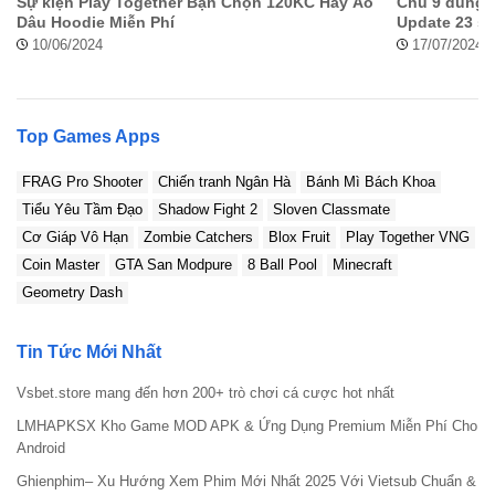
Sự kiện Play Together Bạn Chọn 120KC Hay Áo
Chú 9 dùng 1
bản mod hấp dẫn khác như:
Dead Ahead Zombie Warfare Mod
,
Dâu Hoodie Miễn Phí
Update 23 s
hack monster legends
,
Ride 4 Apk
. Tất cả các phiên bản mod đều
10/06/2024
17/07/2024
được kiểm duyệt kỹ càng, đảm bảo an toàn, không chứa phần
mềm độc hại.
Shadow Fight 3 là gì?
Top Games Apps
Tựa game này có gì đặc biệt?
FRAG Pro Shooter
Chiến tranh Ngân Hà
Bánh Mì Bách Khoa
Shadow Fight 3 Mod là gì?
Tiểu Yêu Tầm Đạo
Shadow Fight 2
Sloven Classmate
Cơ Giáp Vô Hạn
Zombie Catchers
Blox Fruit
Play Together VNG
Coin Master
GTA San Modpure
8 Ball Pool
Minecraft
Geometry Dash
Tin Tức Mới Nhất
Vsbet.store mang đến hơn 200+ trò chơi cá cược hot nhất
LMHAPKSX Kho Game MOD APK & Ứng Dụng Premium Miễn Phí Cho
Android
Ghienphim– Xu Hướng Xem Phim Mới Nhất 2025 Với Vietsub Chuẩn &