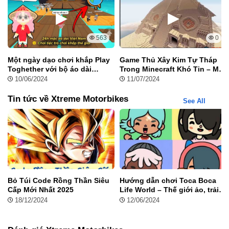
MOD APK
Phiên bản hack mang lại nhiều lợi thế rõ rệt so với bản gốc:
563
0
Vô hạn tiền và xu
: Thoải mái nâng cấp xe, mua vật phẩm và
tùy chỉnh nhân vật
Một ngày dạo chơi khắp Play
Game Thủ Xây Kim Tự Tháp
Mở khóa xe Ex 150
: Dòng xe mạnh, tăng tốc nhanh, dễ kiểm
Toghether với bộ áo dài
Trong Minecraft Khó Tin – Một
soát
truyền thống Việt Nam
Kiệt Tác Hoàn Mỹ!
10/06/2024
11/07/2024
Mod xe độ VN
: Tùy chỉnh xe theo phong cách độ quen thuộc
Không quảng cáo
: Trải nghiệm liền mạch, không bị gián
Tin tức về Xtreme Motorbikes
See All
đoạn
Bỏ Túi Code Rồng Thần Siêu
Hướng dẫn chơi Toca Boca
Cấp Mới Nhất 2025
Life World – Thế giới ảo, trải
nghiệm thực
18/12/2024
12/06/2024