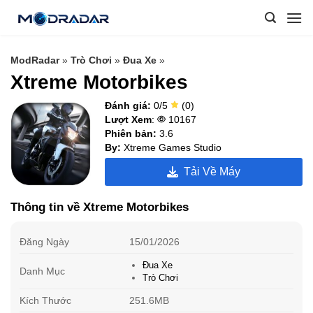
Skip
to
content
ModRadar
»
Trò Chơi
»
Đua Xe
»
Xtreme Motorbikes
Đánh giá:
0/5
(0)
Lượt Xem
:
10167
Phiên bản:
3.6
By:
Xtreme Games Studio
Tải Về Máy
Thông tin về Xtreme Motorbikes
Đăng Ngày
15/01/2026
Đua Xe
Danh Mục
Trò Chơi
Kích Thước
251.6MB