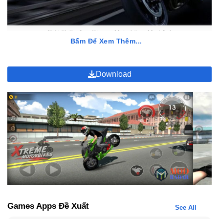
Giới Thiệu App Xtreme Motorbikes Mod Apk
Bấm Để Xem Thêm...
Gameplay Đỉnh Cao Của Game Xtreme Motorbikes
Download
Xtreme Motorbikes Mod Apk không chỉ là một trò chơi đua xe đơn
giản mà còn là một cuộc phiêu lưu đầy kịch tính và thử thách.
Dưới đây là những điểm nổi bật trong gameplay của trò chơi này:
Lướt qua những cung đường nguy hiểm và đua xe
mạo hiểm đỉnh cao
Trong Hack Xtreme Motorbikes, bạn sẽ điều khiển motor băng
qua những cung đường đầy thử thách với địa hình phức tạp,
nhiều khúc cua gắt và chướng ngại bất ngờ. Mỗi pha xử lý đều
đòi hỏi sự chính xác và phản xạ tốt để tránh va chạm và giữ
thăng bằng.
Games Apps Đề Xuất
See All
Thỏa mãn đam mê tốc độ với trải nghiệm đua xe