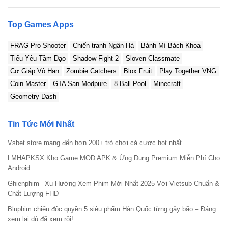
Ngoài Xtreme Motorbikes, nếu bạn yêu thích thể loại game đua
xe, có thể thử thêm các game như
Car Parking Mod Apk
,
Top Games Apps
Asphalt 9 MOD APK
và
Extreme Car Driving Simulator Hack
.
FRAG Pro Shooter
Chiến tranh Ngân Hà
Bánh Mì Bách Khoa
Những game này cũng mang đến cho bạn những trải nghiệm đua
xe mạo hiểm và thú vị.
Tiểu Yêu Tầm Đạo
Shadow Fight 2
Sloven Classmate
Cơ Giáp Vô Hạn
Zombie Catchers
Blox Fruit
Play Together VNG
Xtreme Motorbikes Mod Apk 1.3 (Xe Độ) có hỗ trợ tải
Coin Master
GTA San Modpure
8 Ball Pool
Minecraft
miễn phí hay không?
Geometry Dash
Xtreme Motorbikes Mod Apk có an toàn cho điện thoại
Android của bạn không?
Tin Tức Mới Nhất
Xtreme Motorbikes Mod Apk hỗ trợ cho hệ điều hành
Vsbet.store mang đến hơn 200+ trò chơi cá cược hot nhất
Android bao nhiêu?
LMHAPKSX Kho Game MOD APK & Ứng Dụng Premium Miễn Phí Cho
Android
Ghienphim– Xu Hướng Xem Phim Mới Nhất 2025 Với Vietsub Chuẩn &
Chất Lượng FHD
Bluphim chiếu độc quyền 5 siêu phẩm Hàn Quốc từng gây bão – Đáng
xem lại dù đã xem rồi!