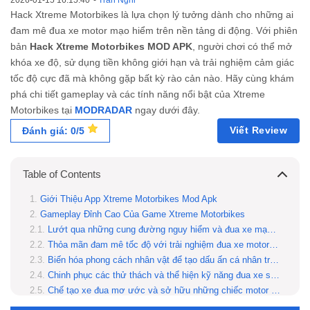
2026-01-15 16:15:40
-
Trần Nghi
Hack Xtreme Motorbikes là lựa chọn lý tưởng dành cho những ai
đam mê đua xe motor mạo hiểm trên nền tảng di động. Với phiên
bản
Hack Xtreme Motorbikes MOD APK
, người chơi có thể mở
khóa xe độ, sử dụng tiền không giới hạn và trải nghiệm cảm giác
tốc độ cực đã mà không gặp bất kỳ rào cản nào. Hãy cùng khám
phá chi tiết gameplay và các tính năng nổi bật của Xtreme
Motorbikes tại
MODRADAR
ngay dưới đây.
Viết Review
Đánh giá: 0/5
Table of Contents
Giới Thiệu App Xtreme Motorbikes Mod Apk
Gameplay Đỉnh Cao Của Game Xtreme Motorbikes
Lướt qua những cung đường nguy hiểm và đua xe mạo hiểm đỉnh cao
Thỏa mãn đam mê tốc độ với trải nghiệm đua xe motor tuyệt vời
Biến hóa phong cách nhân vật để tạo dấu ấn cá nhân trong từng cuộc đua
Chinh phục các thử thách và thể hiện kỹ năng đua xe siêu đẳng
Chế tạo xe đua mơ ước và sở hữu những chiếc motor mạnh mẽ nhất
Tính Năng Nổi Bật Trong Hack Xtreme Motorbikes MOD APK