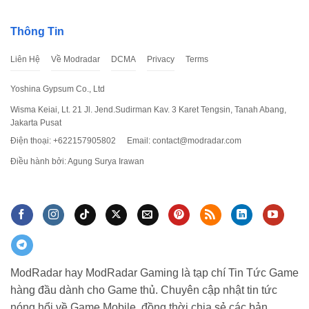
Thông Tin
Liên Hệ
Về Modradar
DCMA
Privacy
Terms
Yoshina Gypsum Co., Ltd
Wisma Keiai, Lt. 21 Jl. Jend.Sudirman Kav. 3 Karet Tengsin, Tanah Abang,
Jakarta Pusat
Điện thoại: +622157905802
Email:
contact@modradar.com
Điều hành bởi: Agung Surya Irawan
ModRadar hay ModRadar Gaming là tạp chí Tin Tức Game
hàng đầu dành cho Game thủ. Chuyên cập nhật tin tức
nóng hổi về Game Mobile, đồng thời chia sẻ các bản