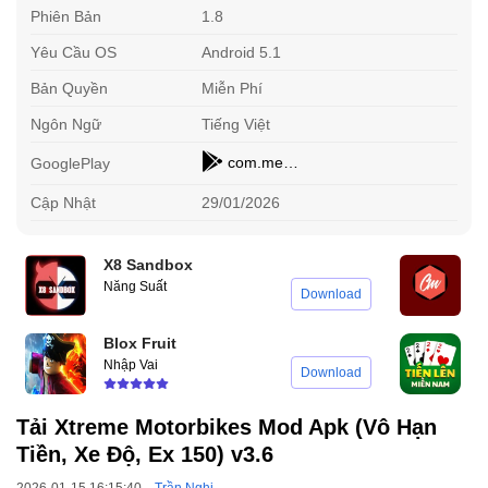
Phiên Bản
1.8
Yêu Cầu OS
Android 5.1
Bản Quyền
Miễn Phí
Ngôn Ngữ
Tiếng Việt
com.mehdirabiee.XtremeMotorbikes
GooglePlay
Cập Nhật
29/01/2026
X8 Sandbox
Năng Suất
Đ
Download
Blox Fruit
T
Nhập Vai
T
Download
Tải Xtreme Motorbikes Mod Apk (Vô Hạn
Tiền, Xe Độ, Ex 150) v3.6