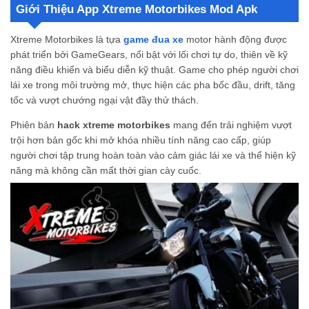
Giới Thiệu App Xtreme Motorbikes Mod Apk
Ưu Và Nhược Điểm Của Bản Xtreme Motorbikes Mod Apk
Ưu Điểm:
Xtreme Motorbikes là tựa
game đua xe
motor hành động được
Nhược Điểm:
phát triển bởi GameGears, nổi bật với lối chơi tự do, thiên về kỹ
Tải Xtreme Motorbikes Mod Apk Ngay Hôm Nay Và Chinh Phục Đường Đua
năng điều khiển và biểu diễn kỹ thuật. Game cho phép người chơi
Xtreme Motorbikes Mod Apk 1.3 (Xe Độ) có hỗ trợ tải miễn phí hay không?
lái xe trong môi trường mở, thực hiện các pha bốc đầu, drift, tăng
Xtreme Motorbikes Mod Apk có an toàn cho điện thoại Android của bạn không?
tốc và vượt chướng ngại vật đầy thử thách.
Xtreme Motorbikes Mod Apk hỗ trợ cho hệ điều hành Android bao nhiêu?
Phiên bản
hack xtreme motorbikes
mang đến trải nghiệm vượt
trội hơn bản gốc khi mở khóa nhiều tính năng cao cấp, giúp
người chơi tập trung hoàn toàn vào cảm giác lái xe và thể hiện kỹ
năng mà không cần mất thời gian cày cuốc.