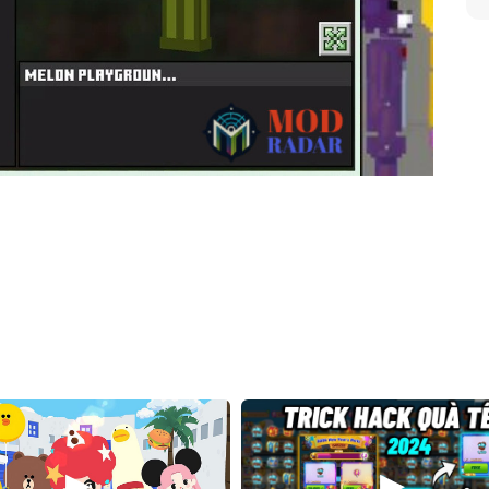
 trí thú vị thông qua hoạt động của các hình nộm
o phép người chơi khám phá và sáng tạo các tình huống mới.
hực hiện các hành động như tiêm axit, bắn, đặt bom, hoặc hồi
húng, bạn có thể tạo lại kịch bản mỗi khi muốn thử nghiệm điều