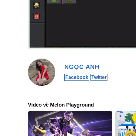
NGỌC ANH
Facebook
Twitter
Melon Playground MOD APK là trò chơi giải
Video về Melon Playground
Lối chơi mới lạ, cốt truyện cuốn hút
Melon Playground MOD APK mang đến lối chơi tự do, ch
Bạn có thể chọn bản đồ, thêm yếu tố từ menu và tự do t
sinh hình nộm. Cùng với việc theo dõi sự sinh tồn của c