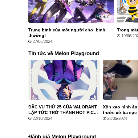
gì mới.
Quá trình chiến đấu của các hình nộm
0
Melon Playground MOD APK tái hiện các hành động tấn
Trung bình của một người chơi bình
Trong mắt 
thường!
trọng lực, khiến chúng di chuyển như không có xương s
19/06/20
27/06/2024
chúng dễ bị tiêu diệt và có thể sử dụng các bộ phận c
Tin tức về Melon Playground
Trang phục của các nhân vật
Nhà phát hành chú trọng thiết kế trang phục độc đáo cho
thủ mặc vest đen, du côn mặc đồ thể thao, hoặc nhân 
cấp theo từng màn chơi.
Ngoài ra,
Tap Tap Run
,
Raft Survival
là 2 tựa game mô p
Những Tính Năng Điểm Đặc Biệt 
ĐẶC VỤ THỨ 25 CỦA VALORANT
Xôn xao hình ản
LẬP TỨC TRỞ THÀNH HOT PICK
trước cờ ba sọc
Playground MOD Skin APK 28.6
TOÀN CẦU
Sen Ngọc Mai
22/10/2024
28/05/2024
Tại phiên bản mới này
, người chơi sẽ có những trải ngh
Đánh giá Melon Playground