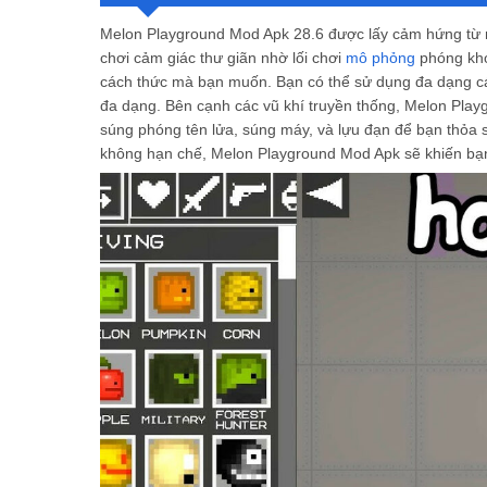
Tải Melon Playground MOD APK 23.0 có mất phí h
Melon Playground MOD APK 23.0 chủ yếu dành cho
Melon Playground Mod Apk 28.6 được lấy cảm hứng từ 
chơi cảm giác thư giãn nhờ lối chơi
mô phỏng
phóng kho
cách thức mà bạn muốn. Bạn có thể sử dụng đa dạng các 
đa dạng.
Bên cạnh các vũ khí truyền thống, Melon Play
súng phóng tên lửa, súng máy, và lựu đạn để bạn thỏa sứ
không hạn chế, Melon Playground Mod Apk sẽ khiến bạn