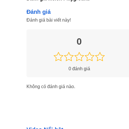
Giao diện dễ điều khiển:
Giao diện
được thiết kế rấ
hành.
Đánh giá
Loại bỏ hoàn toàn quảng cáo:
Kể từ phiên bản mớ
Đánh giá bài viết này!
cáo.
Thoả sức sáng tạo:
Trong game, bạn có thể tạo ra 
phục và đạo cụ bối cảnh giúp tạo ra thế giới riêng th
0
0
đánh giá
Không có đánh giá nào.