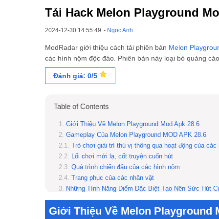
Tải Hack Melon Playground M
2024-12-30 14:55:49
-
Ngọc Anh
ModRadar giới thiệu cách tải phiên bản
Melon Playgrou
các hình nộm độc đáo. Phiên bản này loại bỏ quảng cáo,
Đánh giá: 0/5
Table of Contents
Giới Thiệu Về Melon Playground Mod Apk 28.6
Gameplay Của Melon Playground MOD APK 28.6
Trò chơi giải trí thú vị thông qua hoạt động của cá
Lối chơi mới lạ, cốt truyện cuốn hút
Quá trình chiến đấu của các hình nộm
Trang phục của các nhân vật
Những Tính Năng Điểm Đặc Biệt Tạo Nên Sức Hút C
Hướng Dẫn Cách tải Melon Playground MOD APK 28
Giới Thiệu Về Melon Playground 
Melon Playground MOD APK 23.0 có phù hợp với t