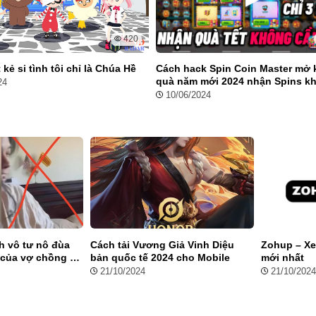
420
 công và chuyển động của hình nộm theo phong cách không
kẻ si tình tôi chỉ là Chúa Hề
Cách hack Spin Coin Master mở 
quà năm mới 2024 nhận Spins k
ống. Mặc dù hình nộm có thể cản trở tiến độ của bạn, nhưng
24
cần nạp tiền
10/06/2024
ủa chúng để tăng sức mạnh cho bản thân.
 các nhân vật, thay đổi liên tục qua các màn chơi. Ví dụ, sát
vật hình nộm không mặc gì. Các trang phục mới sẽ được cung
hỏng tương tự như Minecraft rất đáng để trải nghiệm!
Tạo Nên Sức Hút Của Melon
h vô tư nô đùa
Cách tải Vương Giả Vinh Diệu
Zohup – Xe
 của vợ chồng O
bản quốc tế 2024 cho Mobile
mới nhất
21/10/2024
21/10/2024
iệm trọn vẹn hơn với các tính năng đặc biệt như sau: