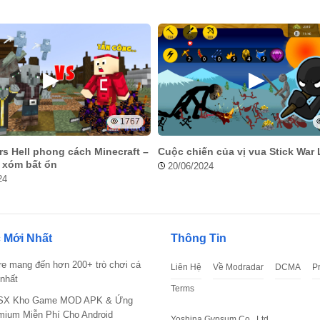
 hút của Melon Playground MOD APK 28.6
ground MOD APK 28.6
1767
s Hell phong cách Minecraft –
Cuộc chiến của vị vua Stick War
 xóm bất ổn
20/06/2024
24
i về.
 Mới Nhất
Thông Tin
re mang đến hơn 200+ trò chơi cá
Liên Hệ
Về Modradar
DCMA
P
nhất
Terms
X Kho Game MOD APK & Ứng
mium Miễn Phí Cho Android
Yoshina Gypsum Co., Ltd