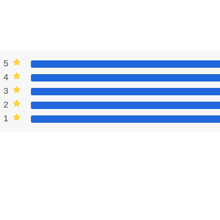
t dễ sử dụng, đồng thời với nhiều cải tiến mới từ nhà phát
i nhất này
, nhà phát hành đã loại bỏ hoàn toàn các quảng
bất kỳ viễn cảnh nào, từ đấu băng đảng đến 1v1. Các trang
eo ý muốn trong suốt quá trình chơi.
5
4
3
2
1