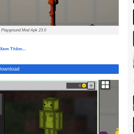
n Playground Mod Apk 23.0
 MOD APK 28.6
Xem Thêm...
i đa dạng, hấp dẫn cùng đồ họa bắt mắt của phiên bản gốc.
Download
ộng của các hình nộm
ến trải nghiệm giải trí thú vị với các trận đấu độc đáo. Lối
tấn công hấp dẫn và câu chuyện thú vị.