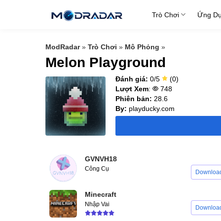
Skip
Trò Chơi
Ứng D
to
content
ModRadar
»
Trò Chơi
»
Mô Phỏng
»
Melon Playground
Đánh giá:
0/5
(0)
Lượt Xem
:
748
Phiên bản:
28.6
By:
playducky.com
GVNVH18
Công Cụ
Downloa
Minecraft
Nhập Vai
Downloa