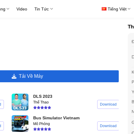
ụng
Video
Tin Tức
Tiếng Việt
Th
K
Tải Về Máy
P
DLS 2023
Thể Thao
d
Download
Bus Simulator Vietnam
G
Mô Phỏng
d
Download
C