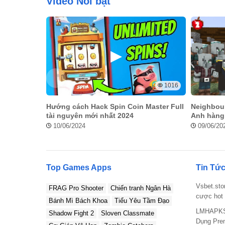
Video Nổi bật
Những điểm đặc biệt tạo nên sức
Hướng Dẫn Cách tải Melon Play
1016
Hướng cách Hack Spin Coin Master Full
Neighbour
Để tải app
, bạn cần thực hiện theo các bước sau:
tài nguyên mới nhất 2024
Anh hàng
10/06/2024
09/06/20
Bước 1:
Nhấn vào liên kết tải file cài đặt.
Bước 2:
Chọn “Download” để tải về thiết bị và mở file tả
Bước 3:
Sau khi tải xong, chọn “Mở” hoặc “Hoàn tất”.
Top Games Apps
Tin Tức
Bước 4:
Mở game và đợi tải dữ liệu, sau đó nhấn “OK”.
Vsbet.sto
FRAG Pro Shooter
Chiến tranh Ngân Hà
cược hot 
Bước 5:
Hoàn tất cài đặt và bắt đầu chơi.
Bánh Mì Bách Khoa
Tiểu Yêu Tầm Đạo
LMHAPKS
Shadow Fight 2
Sloven Classmate
Dụng Pre