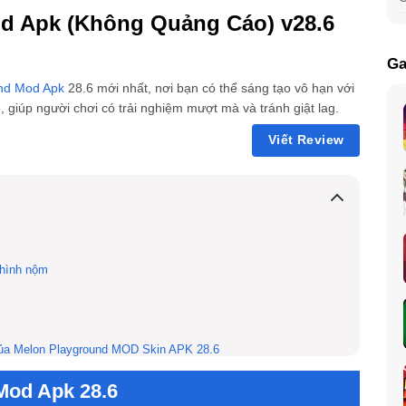
od Apk (Không Quảng Cáo) v28.6
Ga
nd Mod Apk
28.6 mới nhất, nơi bạn có thể sáng tạo vô hạn với
 giúp người chơi có trải nghiệm mượt mà và tránh giật lag.
Viết Review
c hình nộm
ủa Melon Playground MOD Skin APK 28.6
.6
Mod Apk 28.6
rẻ em không?