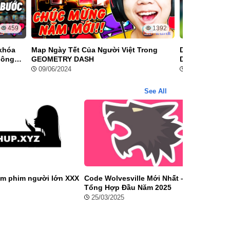
459
1392
khóa
Map Ngày Tết Của Người Việt Trong
DLS 23: Đội h
hông
GEOMETRY DASH
Dream League
09/06/2024
09/06/2024
See All
m phim người lớn XXX
Code Wolvesville Mới Nhất –
Riot 
Tổng Hợp Đầu Năm 2025
FAN L
phải t
25/03/2025
21/1