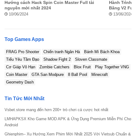
Hướng cách Hack Spin Coin Master Full tài
Hành Trình C
nguyên mới nhất 2024
Băng V2 Full
10/06/2024
13/06/2024
Top Games Apps
FRAG Pro Shooter
Chiến tranh Ngân Hà
Bánh Mì Bách Khoa
Tiểu Yêu Tầm Đạo
Shadow Fight 2
Sloven Classmate
Cơ Giáp Vô Hạn
Zombie Catchers
Blox Fruit
Play Together VNG
Coin Master
GTA San Modpure
8 Ball Pool
Minecraft
Geometry Dash
Tin Tức Mới Nhất
Vsbet.store mang đến hơn 200+ trò chơi cá cược hot nhất
LMHAPKSX Kho Game MOD APK & Ứng Dụng Premium Miễn Phí Cho
Android
Ghienphim– Xu Hướng Xem Phim Mới Nhất 2025 Với Vietsub Chuẩn &