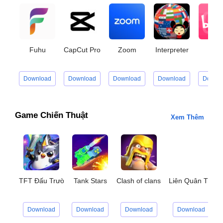
Fuhu
CapCut Pro
Zoom
Interpreter
Bilibi
Download
Download
Download
Download
Downl
Game Chiến Thuật
Xem Thêm
TFT Đấu Trường Chân Lý
Tank Stars
Clash of clans
Liên Quân Thử 
Download
Download
Download
Download