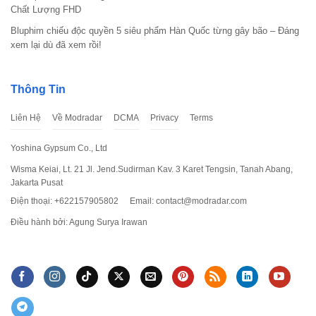
Chất Lượng FHD
Bluphim chiếu độc quyền 5 siêu phẩm Hàn Quốc từng gây bão – Đáng
xem lại dù đã xem rồi!
Thông Tin
Liên Hệ
Về Modradar
DCMA
Privacy
Terms
Yoshina Gypsum Co., Ltd
Wisma Keiai, Lt. 21 Jl. Jend.Sudirman Kav. 3 Karet Tengsin, Tanah Abang,
Jakarta Pusat
Điện thoại: +622157905802
Email:
contact@modradar.com
Điều hành bởi: Agung Surya Irawan