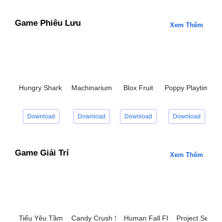
Game Phiêu Lưu
Xem Thêm
Hungry Shark World
Machinarium
Blox Fruit
Poppy Playtime C
G
Download
Download
Download
Download
Game Giải Trí
Xem Thêm
Tiểu Yêu Tầm Đạo
Candy Crush Saga
Human Fall Flat
Project Sekai