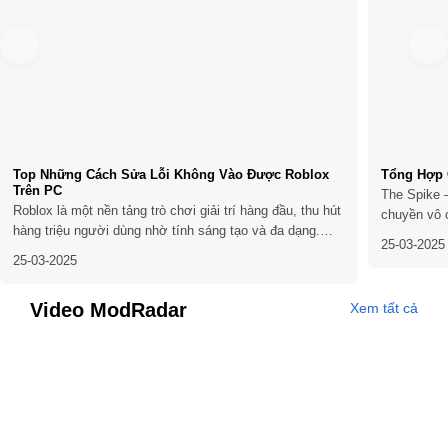
Top Những Cách Sửa Lỗi Không Vào Được Roblox
Tổng Hợp 
Trên PC
The Spike –
Roblox là một nền tảng trò chơi giải trí hàng đầu, thu hút
chuyền vô 
hàng triệu người dùng nhờ tính sáng tạo và đa dạng.
bộ môn này
25-03-2025
Tuy nhiên, không ít người chơi gặp phải tình trạng không
stress với
25-03-2025
thể truy cập Roblox trên PC, gây gián đoạn trải nghiệm.
động ngoài 
Nếu bạn đang gặp vấn đề này, đừng lo...
Video ModRadar
Xem tất cả