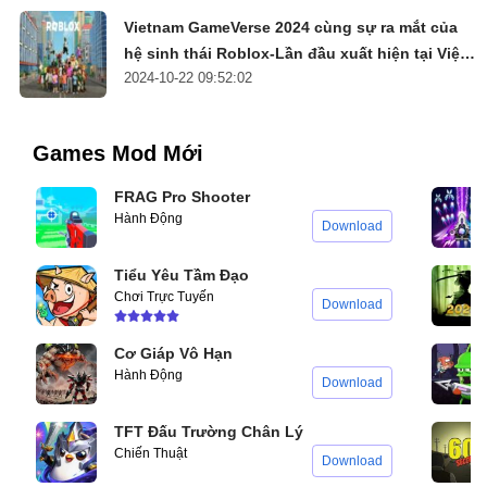
Vietnam GameVerse 2024 cùng sự ra mắt của
hệ sinh thái Roblox-Lần đầu xuất hiện tại Việt
2024-10-22 09:52:02
Nam
Games Mod Mới
FRAG Pro Shooter
Hành Động
Download
Tiểu Yêu Tầm Đạo
Chơi Trực Tuyến
Download
Cơ Giáp Vô Hạn
Hành Động
Download
TFT Đấu Trường Chân Lý
Chiến Thuật
Download