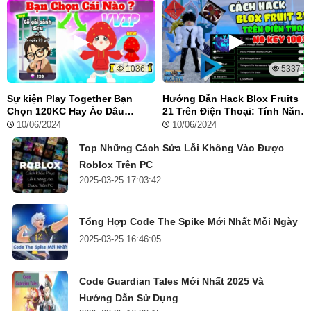
1036
5337
Sự kiện Play Together Bạn
Hướng Dẫn Hack Blox Fruits
Chọn 120KC Hay Áo Dâu
21 Trên Điện Thoại: Tính Năng
Hoodie Miễn Phí
Vip, Auto Farm, Tộc V4
10/06/2024
10/06/2024
Top Những Cách Sửa Lỗi Không Vào Được
Roblox Trên PC
2025-03-25 17:03:42
Tổng Hợp Code The Spike Mới Nhất Mỗi Ngày
2025-03-25 16:46:05
Code Guardian Tales Mới Nhất 2025 Và
Hướng Dẫn Sử Dụng