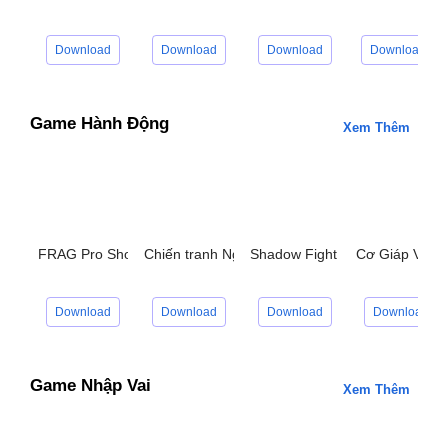
Download
Download
Download
Download
Game Hành Động
Xem Thêm
FRAG Pro Shooter
Chiến tranh Ngân Hà
Shadow Fight 2
Cơ Giáp Vô H
Download
Download
Download
Download
Game Nhập Vai
Xem Thêm