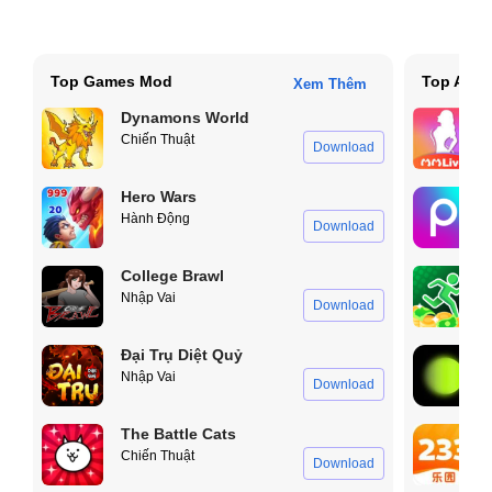
Top Games Mod
Top App
Xem Thêm
Dynamons World
Chiến Thuật
Download
Hero Wars
Hành Động
Download
College Brawl
Nhập Vai
Download
Đại Trụ Diệt Quỷ
Nhập Vai
Download
The Battle Cats
Chiến Thuật
Download