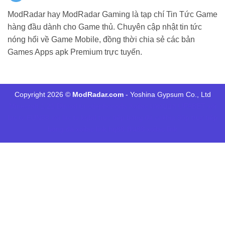
ModRadar hay ModRadar Gaming là tạp chí Tin Tức Game
hàng đầu dành cho Game thủ. Chuyên cập nhật tin tức
nóng hổi về Game Mobile, đồng thời chia sẻ các bản
Games Apps apk Premium trực tuyến.
Copyright 2026 ©
ModRadar.com
- Yoshina Gypsum Co., Ltd
Minecraft 1.21
Dlmod
tructiepbongda Xoilac
แทงบอล UFABET
xôi
lạc tv
FUN88
xôi lạc tv
kqbd
trực tiếp bóng đá cakhia
90p trực tiếp
bóng đá
xoilac link
hq88
ฟัน88
xoilac link