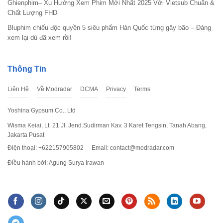
Ghienphim– Xu Hướng Xem Phim Mới Nhất 2025 Với Vietsub Chuẩn &
Chất Lượng FHD
Bluphim chiếu độc quyền 5 siêu phẩm Hàn Quốc từng gây bão – Đáng
xem lại dù đã xem rồi!
Thông Tin
Liên Hệ
Về Modradar
DCMA
Privacy
Terms
Yoshina Gypsum Co., Ltd
Wisma Keiai, Lt. 21 Jl. Jend.Sudirman Kav. 3 Karet Tengsin, Tanah Abang,
Jakarta Pusat
Điện thoại: +622157905802
Email:
contact@modradar.com
Điều hành bởi: Agung Surya Irawan