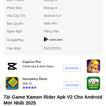
Phiên Bản
Không rõ
Yêu Cầu OS
Android 5.0
Bản Quyền
Miễn Phí
Ngôn Ngữ
Tiếng Việt
com.sentaigame.kamenriderbuild
GooglePlay
Cập Nhật
16/12/2024
CapCut Pro
C
Chỉnh sửa & Xem Video
C
Download
Geometry Dash
T
Giải Trí
T
Download
Tải Game Kamen Rider Apk V2 Cho Android
Mới Nhất 2025