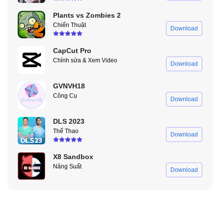
Plants vs Zombies 2
So Sánh Phiên Bản Kamen Rider Mod Apk Với
Chiến Thuật
Download
Phiên Bản Gốc
Phiên bản Mod Apk
Phiên bản gốc
CapCut Pro
Chỉnh sửa & Xem Video
Không có quảng cáo
Luôn bị quảng cáo làm phiền
Download
Tùy chỉnh ngoại hình của Kamen
Không được chỉnh sửa ngoại hình
GVNVH18
Rider tùy thích
của Kamen Rider
Công Cụ
Download
Khi ra đòn kết liễu cần chờ thanh
Ra đòn kết liễu thoải mái
năng lượng đầy
DLS 2023
Tải Game Kamen Rider Apk Ngay
Thể Thao
Download
Với lối chơi hấp dẫn cùng đồ họa bắt mắt và âm thanh sống động
X8 Sandbox
Game Kamen Rider Apk
chắc chắn sẽ mang đến cho người chơi
Năng Suất
Download
trải nghiệm thú vị. Và trải nghiệm đó sẽ được nâng tầm nếu bạn
tải game tại Modradar.
Kamen Rider Apk là gì?
Tải Kamen Rider Apk có mất phí không?