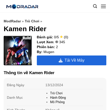
Skip
to
content
ModRadar
»
Trò Chơi
»
Kamen Rider
Đánh giá:
0/5
(0)
Lượt Xem
:
345
Phiên bản:
2
By:
Mugen
Tải Về Máy
Thông tin về Kamen Rider
Đăng Ngày
13/12/2024
Trò Chơi
Danh Mục
Hành Động
Mô Phỏng
Kích Thước
Không rõ