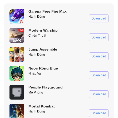
nhé. Ngoài ra, người chơi có thể trang bị vũ khí, trang phục cho
nhân vật theo ý của mình.
Garena Free Fire Max
Hành Động
Download
Tham gia vào các trận chiến
Modern Warship
Game Kamen Rider Apk xoay quanh các trận đấu hấp dẫn với đa
Chiến Thuật
dạng các loại kẻ thù. Hãy sử dụng triệt để các kỹ năng, trang bị
Download
mình có để đánh bại kẻ thù và giành chiến thắng nhé. Mỗi khi
chiến thắng bạn sẽ nhận được điểm và nhiều phần thưởng hấp
Jump Assemble
dẫn.
Hành Động
Download
Đa dạng các phần chơi
Ngọc Rồng Blue
Nhập Vai
Một số phần chơi phổ biến của game Kamen Rider Apk:
Download
Kamen Rider – City War:
Ở phần chơi này nhiệm vụ của
People Playground
người chơi là tham gia vào các trận chiến để bảo vệ người dân
Mô Phỏng
đang sinh sống trong thành phố. Tựa game này phù hợp với
Download
những người yêu thích sự chính nghĩa và thích chiến đấu một
mình.
Mortal Kombat
Chou Climax Heroes – Kamen Rider Fighting:
Người chơi
Hành Động
Download
sẽ vào vai một siêu anh hùng Kamen Rider trẻ tuổi đang trong