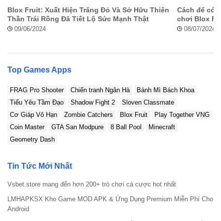
Blox Fruit: Xuất Hiện Trăng Đỏ Và Sở Hữu Thiên
Cách để có t
Thần Trái Rồng Đã Tiết Lộ Sức Mạnh Thật
chơi Blox Fru
09/06/2024
08/07/2024
Top Games Apps
FRAG Pro Shooter
Chiến tranh Ngân Hà
Bánh Mì Bách Khoa
Tiểu Yêu Tầm Đạo
Shadow Fight 2
Sloven Classmate
Cơ Giáp Vô Hạn
Zombie Catchers
Blox Fruit
Play Together VNG
Coin Master
GTA San Modpure
8 Ball Pool
Minecraft
Geometry Dash
Tin Tức Mới Nhất
Vsbet.store mang đến hơn 200+ trò chơi cá cược hot nhất
LMHAPKSX Kho Game MOD APK & Ứng Dụng Premium Miễn Phí Cho
Android