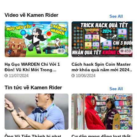
nhận tải xuống, thì hãy chọn “có”.
Video về Kamen Rider
See All
0
459
Hạ Gục WARDEN Chỉ Với 1
Cách hack Spin Coin Master
Đòn! Vũ Khí Mới Trong
mở khóa quà năm mới 2024
Minecraft 1.21
nhận Spins không cần nạp
11/07/2024
10/06/2024
tiền
Hướng dẫn cài đặt Kamen Rider Apk
Tin tức về Kamen Rider
See All
Bước 3: Chơi game
Khi thấy biểu tượng của game xuất hiện ở màn hình
chính trên thiết bị có nghĩa bạn đã thành công. Hãy
mở game và bắt đầu hành trình hoá thân thành
Ông Vũ Tiến Thành bị phạt
Cư dân mạng đồng loạt thất