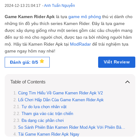
2024-12-13 21:04:17
-
Anh Tuấn Nguyễn
Game Kamen Rider Apk
là tựa
game mô phỏng
thú vị dành cho
những tín đồ yêu thích series Kamen Rider. Đây là tựa game
được xây dựng giống như một series gồm các câu chuyện mang
đến sự tò mò cho người chơi, được tạo ra bởi những người hâm
mộ. Hãy tải Kamen Rider Apk tại
ModRadar
để trải nghiệm tựa
game ngay hôm nay nhé!
Viết Review
Đánh giá: 0/5
Table of Contents
Cùng Tìm Hiểu Về Game Kamen Rider Apk V2
Lối Chơi Hấp Dẫn Của Game Kamen Rider Apk
Tự do lựa chọn nhân vật
Tham gia vào các trận chiến
Đa dạng các phần chơi
So Sánh Phiên Bản Kamen Rider Mod Apk Với Phiên Bản Gốc
Tải Game Kamen Rider Apk Ngay