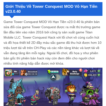
Tải Game MOD Tower Conquest có mất phí không?
Giới Thiệu Về Tower Conquest MOD Vô Hạn Tiền
Game Tower Conquest MOD là thể loại game gì?
v23.0.40
Tính năng và phiên bản mới nhất của Game Tower Conquest APK MOD?
Game Tower Conquest MOD Vô Hạn Tiền v23.0.40 là phiên bản
sửa đổi của game
Tower Conquest
được ra mắt thị trường game
lần đầu tiên vào năm 2016 bởi công ty sản xuất game Titan
Mobile LLC. Tower Conquest Hack với lối chơi vô cùng cuốn hút
và đồ họa thiết kế 2D đầy màu sắc game đã thu hút được hơn 10
triệu lượt tải về trên CH-Play và các nền tảng khác và lượt tải về
vẫn đang tăng lên mỗi ngày. Ngoài lối chơi, đồ họa y như phiên
bản gốc thì phiên bản hack này còn đem đến cho người chơi
nhiều tính năng hấp dẫn được mở khóa.