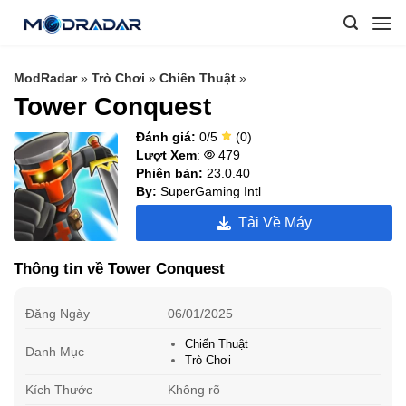
Skip
to
content
ModRadar
»
Trò Chơi
»
Chiến Thuật
»
Tower Conquest
Đánh giá:
0/5
(0)
Lượt Xem
:
479
Phiên bản:
23.0.40
By:
SuperGaming Intl
Tải Về Máy
Thông tin về Tower Conquest
Đăng Ngày
06/01/2025
Chiến Thuật
Danh Mục
Trò Chơi
Kích Thước
Không rõ