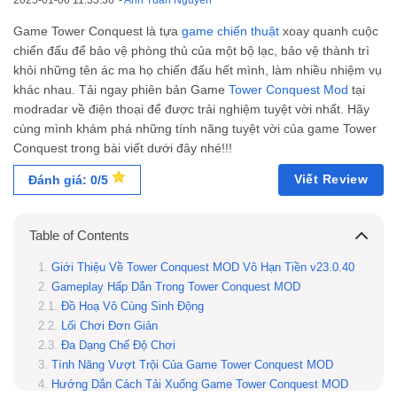
2025-01-06 11:33:36
-
Anh Tuấn Nguyễn
Game Tower Conquest là tựa
game chiến thuật
xoay quanh cuộc
chiến đấu để bảo vệ phòng thủ của một bộ lạc, bảo vệ thành trì
khỏi những tên ác ma họ chiến đấu hết mình, làm nhiều nhiệm vụ
khác nhau.
Tải ngay phiên bản
Game
Tower Conquest Mod
tại
modradar
về điện thoại để được trải nghiệm tuyệt vời nhất. Hãy
cùng mình khám phá những tính năng tuyệt vời của game Tower
Conquest trong bài viết dưới đây nhé!!!
Viết Review
Đánh giá: 0/5
Table of Contents
Giới Thiệu Về Tower Conquest MOD Vô Hạn Tiền v23.0.40
Gameplay Hấp Dẫn Trong Tower Conquest MOD
Đồ Hoạ Vô Cùng Sinh Động
Lối Chơi Đơn Giản
Đa Dạng Chế Độ Chơi
Tính Năng Vượt Trội Của Game Tower Conquest MOD
Hướng Dẫn Cách Tải Xuống Game Tower Conquest MOD