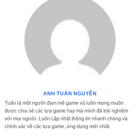
Để tải xuống Game Tower Conquest MOD của Modradar dễ
dàng, bạn hãy xem các thao tác hướng dẫn dưới đây để cài đặt
ngay hôm nay.
Bước 1:
Đảm bảo thiết bị có đủ dung lượng và kết nối internet ổn
định.
Bước 2:
Truy cập Modradar, tìm kiếm “Game Tower Conquest
MOD”, chọn link phù hợp và nhấn “Tải” để tải về.
ANH TUẤN NGUYỄN
Tuấn là một người đam mê game và luôn mong muốn
được chia sẻ các tựa game hay mà mình đã trải nghiệm
với mọi người. Luôn cập nhật thông tin nhanh chóng và
chính xác về các tựa game, ứng dụng mới nhất.
Hướng dẫn cài đặt Tower Conquest Mod