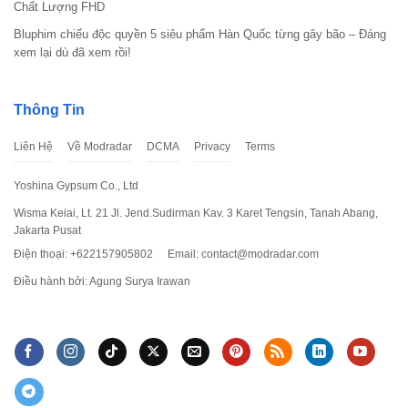
Chất Lượng FHD
Bluphim chiếu độc quyền 5 siêu phẩm Hàn Quốc từng gây bão – Đáng
xem lại dù đã xem rồi!
Thông Tin
Liên Hệ
Về Modradar
DCMA
Privacy
Terms
Yoshina Gypsum Co., Ltd
Wisma Keiai, Lt. 21 Jl. Jend.Sudirman Kav. 3 Karet Tengsin, Tanah Abang,
Jakarta Pusat
Điện thoại: +622157905802
Email:
contact@modradar.com
Điều hành bởi: Agung Surya Irawan