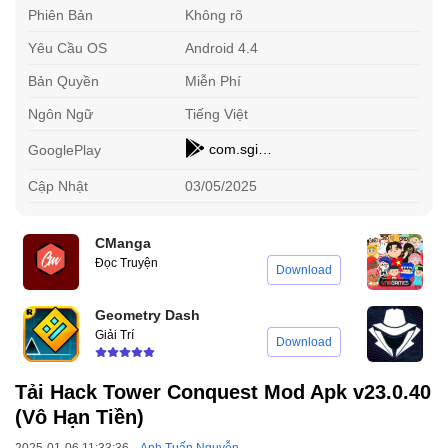
Phiên Bản
Không rõ
Yêu Cầu OS
Android 4.4
Bản Quyền
Miễn Phí
Ngôn Ngữ
Tiếng Việt
com.sgiggle.towerconquest
GooglePlay
Cập Nhật
03/05/2025
CManga
P
Đọc Truyện
M
Download
Geometry Dash
G
Giải Trí
G
Download
Tải Hack Tower Conquest Mod Apk v23.0.40
(Vô Hạn Tiền)