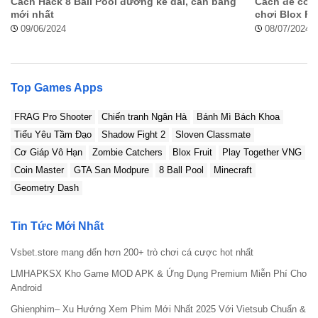
Cách Hack 8 Ball Pool đường kẻ dài, cân bằng
Cách để có t
mới nhất
chơi Blox Fru
09/06/2024
08/07/2024
Top Games Apps
FRAG Pro Shooter
Chiến tranh Ngân Hà
Bánh Mì Bách Khoa
Tiểu Yêu Tầm Đạo
Shadow Fight 2
Sloven Classmate
Cơ Giáp Vô Hạn
Zombie Catchers
Blox Fruit
Play Together VNG
Coin Master
GTA San Modpure
8 Ball Pool
Minecraft
Geometry Dash
Tin Tức Mới Nhất
Vsbet.store mang đến hơn 200+ trò chơi cá cược hot nhất
LMHAPKSX Kho Game MOD APK & Ứng Dụng Premium Miễn Phí Cho
Android
Ghienphim– Xu Hướng Xem Phim Mới Nhất 2025 Với Vietsub Chuẩn &